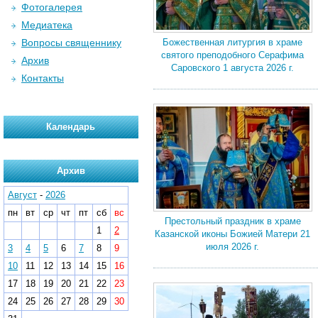
Фотогалерея
Медиатека
Вопросы священнику
Божественная литургия в храме
святого преподобного Серафима
Архив
Саровского 1 августа 2026 г.
Контакты
Календарь
Архив
Август
-
2026
пн
вт
ср
чт
пт
сб
вс
Престольный праздник в храме
1
2
Казанской иконы Божией Матери 21
июля 2026 г.
3
4
5
6
7
8
9
10
11
12
13
14
15
16
17
18
19
20
21
22
23
24
25
26
27
28
29
30