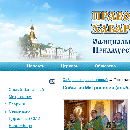
Новости
Церковь
Общество
Хабаровск православный
→
Фотогале
События Митрополии (альбом
Самый Восточный
Митрополия
Епархия
Семинария
Церковные СМИ
Блогосфера