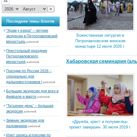
31
>
Последние темы блогов
“Храм у озера” – летние
Божественная литургия в
экскурсии в Петропавловский
Петропавловском женском
монастырь
palomnik
монастыре 12 июля 2026 г.
Престольный праздник
Петропавловского
Хабаровская семинария (аль
монастыря
palomnik
Поездки по России 2026 –
специально для
дальневосточников !
palomnik
Большие экскурсии для всех в
феврале и марте
palomnik
“Татьянин день” – большая
экскурсия
palomnik
Зимние экскурсии для
«Дружба, крест и полумесяц»:
паломников
palomnik
проект завершен. 30 июля 2019 г.
Идет запись в поездки по