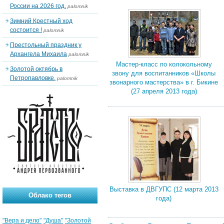
России на 2026 год.
palomnik
Зимний Крестный ход
состоится !
palomnik
Престольный праздник у
Архангела Михаила
palomnik
Мастер-класс по колокольному
Золотой октябрь в
звону для воспитанников «Школы
Петропавловке.
palomnik
звонарного мастерства» в г. Бикине
(27 апреля 2013 года)
Выставка в ДВГУПС (12 марта 2013
Облако тегов
года)
"Вера и дело"
"Душа"
"Золотой