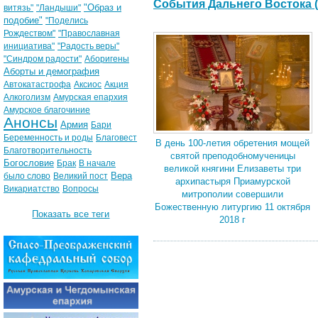
События Дальнего Востока (
"Образ и
витязь"
"Ландыши"
подобие"
"Поделись
Рождеством"
"Православная
инициатива"
"Радость веры"
"Синдром радости"
Аборигены
Аборты и демография
Автокатастрофа
Аксиос
Акция
Алкоголизм
Амурская епархия
Амурское благочиние
Анонсы
Армия
Бари
Беременность и роды
Благовест
В день 100-летия обретения мощей
Благотворительность
святой преподобномученицы
Богословие
Брак
В начале
великой княгини Елизаветы три
Вера
было слово
Великий пост
архипастыря Приамурской
Викариатство
Вопросы
митрополии совершили
Божественную литургию 11 октября
Показать все теги
2018 г