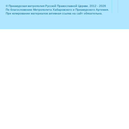
© Приамурская митрополия Русской Православной Церкви, 2012 - 2026
По благословению Митрополита Хабаровского и Приамурского Артемия.
При копировании материалов активная ссылка на сайт обязательна.