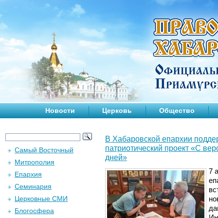
Новости
Церковь
Общество
В Хабаровской епархии подде
патриотический проект «С вер
Самый Восточный
дней»
Митрополия
7 
Епархия
еп
Семинария
вс
Церковные СМИ
но
да
Блогосфера
Ин