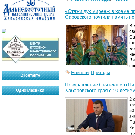
«Стяжи дух мирен»: в храме 
Саровского почтили память не
В 
св
Са
сл
Бо
на
Ви
со
Новости
,
Приходы
Вконтакте
Поздравление Святейшего Пат
Хабаровского края с 50-летие
Однокласники
2 
кр
50
зн
Па
Ки
гл