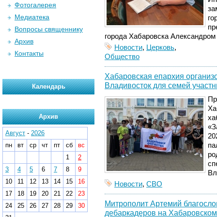
Фотогалерея
за
Медиатека
го
пр
Вопросы священнику
города Хабаровска Александром
Архив
Новости
,
Церковь
,
Контакты
Общество
Хабаровская епархия организ
Владивосток для семей участ
Календарь
Пр
Ха
Архив
ха
«З
Август
-
2026
20
пн
вт
ср
чт
пт
сб
вс
па
ро
1
2
сп
3
4
5
6
7
8
9
Вл
10
11
12
13
14
15
16
Новости
,
СВО
17
18
19
20
21
22
23
Митрополит Артемий благослов
24
25
26
27
28
29
30
дебаркадеров на Хабаровском