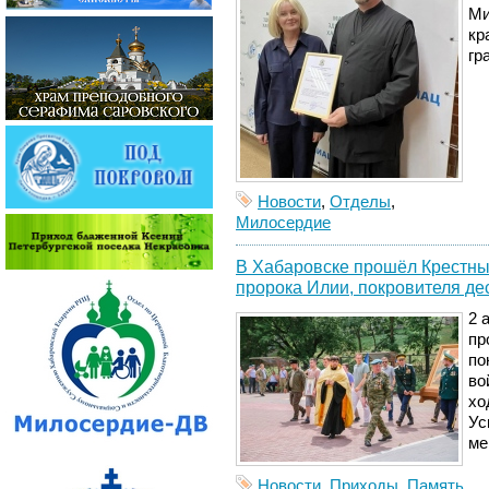
Ми
кр
гр
Новости
,
Отделы
,
Милосердие
В Хабаровске прошёл Крестный
пророка Илии, покровителя де
2 
пр
по
во
хо
Ус
ме
Новости
,
Приходы
,
Память