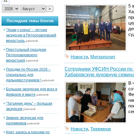
31
5 
>
Ха
пр
Последние темы блогов
це
де
“Храм у озера” – летние
су
экскурсии в Петропавловский
монастырь
palomnik
Престольный праздник
Петропавловского
Новости
,
Митрополит
монастыря
palomnik
Сотрудники УФСИН России по 
Поездки по России 2026 –
Хабаровскую духовную семин
специально для
дальневосточников !
palomnik
В 
со
Большие экскурсии для всех в
Фе
феврале и марте
palomnik
на
“Татьянин день” – большая
по
экскурсия
palomnik
се
Зимние экскурсии для
паломников
palomnik
Новости
,
Тюремное
Идет запись в поездки по