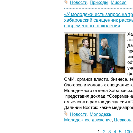
Новости
,
Приходы
,
Миссия
«У молодежи есть запрос на т
хабаровский священник расска
современного поколения
Ха
ак
Да
пр
ию
об
уч
фе
СМИ, органов власти, бизнеса, э
блогеров и молодых специалист
Молодежного отдела Хабаровско
представил доклад «Современн
смыслов» в рамках
ди
скуссии «Г
Дальний Восток: какие медиапро
Новости
,
Молодежь
,
Молодежное движение
,
Церковь
1
2
3
4
5
100