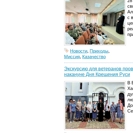
28
св
Ал
с 
це
ре
пр
Новости
,
Приходы
,
Миссия
,
Казачество
Экскурсию для ветеранов про
накануне Дня Крещения Руси
В 
Ха
ду
лю
До
Се