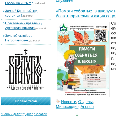
служение
России на 2026 год.
palomnik
«Помоги собраться в школу»: 
Зимний Крестный ход
благотворительная акция соцо
состоится !
palomnik
Со
Престольный праздник у
Архангела Михаила
еп
palomnik
со
Золотой октябрь в
ш
Петропавловке.
palomnik
ст
по
по
В
п
ма
Облако тегов
Новости
,
Отделы
,
Милосердие
,
Анонсы
"Вера и дело"
"Душа"
"Золотой