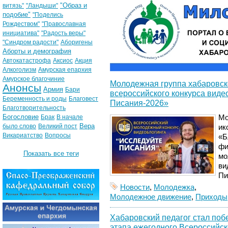
"Образ и
витязь"
"Ландыши"
подобие"
"Поделись
Рождеством"
"Православная
инициатива"
"Радость веры"
"Синдром радости"
Аборигены
Аборты и демография
Автокатастрофа
Аксиос
Акция
Алкоголизм
Амурская епархия
Амурское благочиние
Молодежная группа хабаровск
Анонсы
Армия
Бари
всероссийского конкурса виде
Беременность и роды
Благовест
Писания-2026»
Благотворительность
Богословие
Брак
В начале
Мо
Вера
было слово
Великий пост
ик
Викариатство
Вопросы
«Б
фи
Показать все теги
мо
ви
Пи
Новости
,
Молодежка
,
Молодежное движение
,
Приходы
Хабаровский педагог стал по
этапа ежегодного Всероссийск