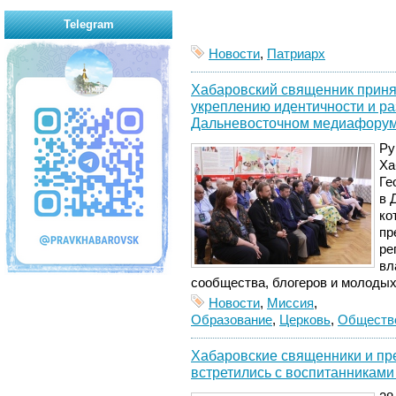
Telegram
Новости
,
Патриарх
Хабаровский священник принял
укреплению идентичности и ра
Дальневосточном медиафору
Ру
Ха
Ге
в 
ко
пр
ре
вл
сообщества, блогеров и молоды
Новости
,
Миссия
,
Образование
,
Церковь
,
Обществ
Хабаровские священники и пр
встретились с воспитанниками