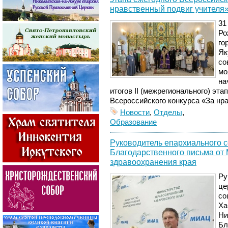
нравственный подвиг учителя
31
Ро
го
Як
со
мо
на
итогов II (межрегионального) эта
Всероссийского конкурса «За нр
Новости
,
Отделы
,
Образование
Руководитель епархиального с
Благодарственного письма от
здравоохранения края
Ру
це
со
Ха
Ни
Бл