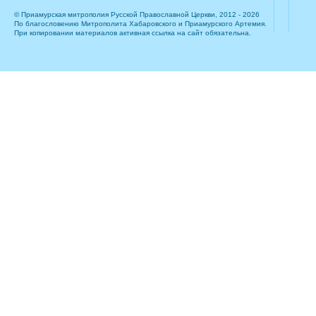
© Приамурская митрополия Русской Православной Церкви, 2012 - 2026
По благословению Митрополита Хабаровского и Приамурского Артемия.
При копировании материалов активная ссылка на сайт обязательна.