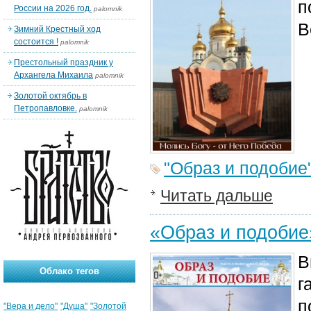
п
России на 2026 год.
palomnik
В
Зимний Крестный ход
состоится !
palomnik
Престольный праздник у
Архангела Михаила
palomnik
Золотой октябрь в
Петропавловке.
palomnik
"Образ и подобие
Читать дальше
«Образ и подоби
В
Облако тегов
г
п
"Вера и дело"
"Душа"
"Золотой