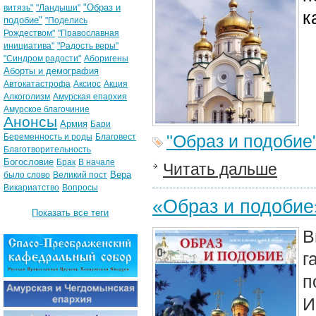
"Образ и
витязь"
"Ландыши"
к
подобие"
"Поделись
Рождеством"
"Православная
инициатива"
"Радость веры"
"Синдром радости"
Аборигены
Аборты и демография
Автокатастрофа
Аксиос
Акция
Алкоголизм
Амурская епархия
Амурское благочиние
Анонсы
Армия
Бари
"Образ и подобие
Беременность и роды
Благовест
Благотворительность
Богословие
Брак
В начале
Читать дальше
Вера
было слово
Великий пост
Викариатство
Вопросы
«Образ и подобие
Показать все теги
В
г
п
И