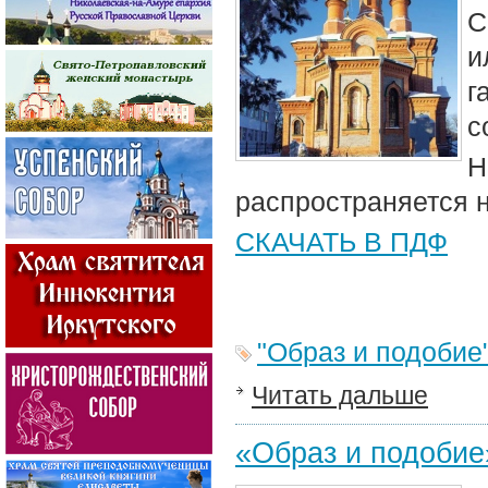
С
и
г
с
Н
распространяется 
СКАЧАТЬ В ПДФ
"Образ и подобие
Читать дальше
«Образ и подобие