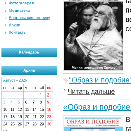
г
Фотогалерея
п
Медиатека
Вопросы священнику
в
Архив
с
Контакты
Календарь
Архив
"Образ и подобие
Август
-
2026
пн
вт
ср
чт
пт
сб
вс
Читать дальше
1
2
3
4
5
6
7
8
9
«Образ и подоби
10
11
12
13
14
15
16
17
18
19
20
21
22
23
В
24
25
26
27
28
29
30
г