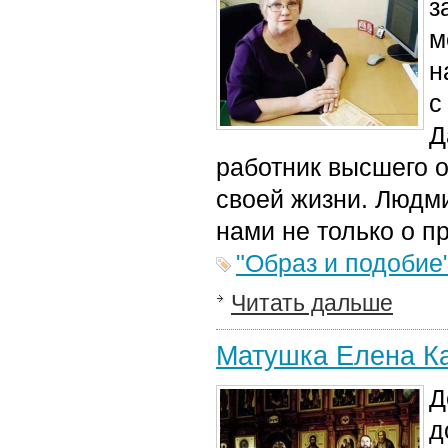
з
м
н
с
Д
работник высшего 
своей жизни. Людм
нами не только о пр
"Образ и подобие
Читать дальше
Матушка Елена Ка
Д
д