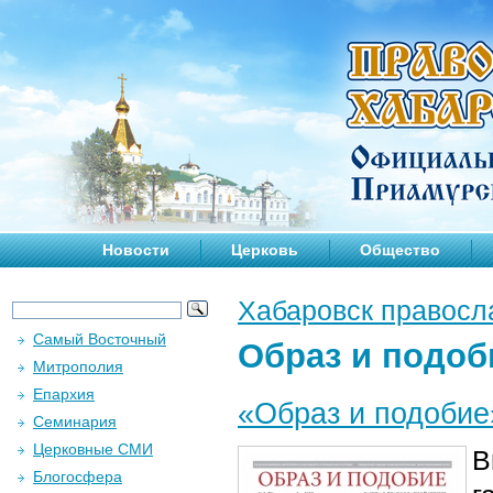
Новости
Церковь
Общество
Хабаровск правосл
Самый Восточный
Образ и подоб
Митрополия
Епархия
«Образ и подобие
Семинария
Церковные СМИ
В
Блогосфера