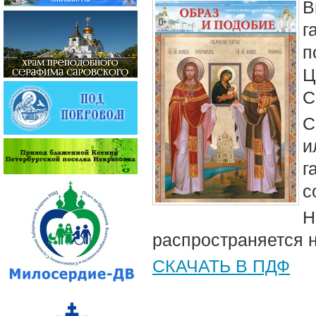
В
г
п
Ц
С
С
и
г
с
Н
распространяется 
СКАЧАТЬ В ПДФ