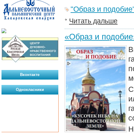
"Образ и подобие
Читать дальше
«Образ и подобие
В
г
п
Вконтакте
м
С
Однокласники
и
г
с
Н