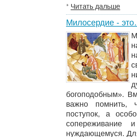
Читать дальше
Милосердие - эт
М
н
н
с
н
д
богоподобным». Вм
важно помнить, 
поступок, а особ
сопереживание и
нуждающемуся. Для