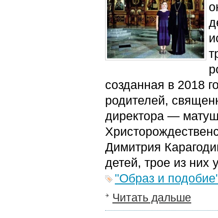
о
д
и
т
р
созданная в 2018 г
родителей, священ
директора — матуш
Христорождественс
Димитрия Карагодин
детей, трое из них 
"Образ и подобие
Читать дальше