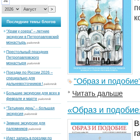
31
п
>
к
Последние темы блогов
“Храм у озера” – летние
экскурсии в Петропавловский
монастырь
palomnik
Престольный праздник
Петропавловского
монастыря
palomnik
Поездки по России 2026 –
специально для
"Образ и подобие
дальневосточников !
palomnik
Читать дальше
Большие экскурсии для всех в
феврале и марте
palomnik
«Образ и подоби
“Татьянин день” – большая
экскурсия
palomnik
В
Зимние экскурсии для
паломников
palomnik
г
Идет запись в поездки по