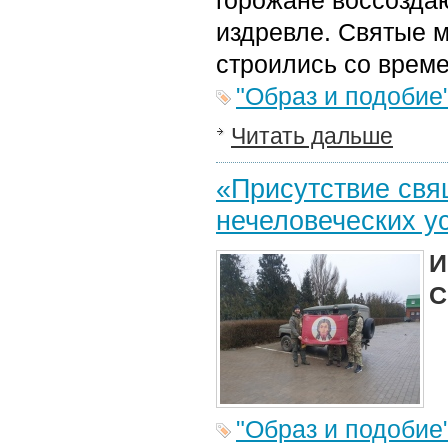
горожане воссоздаю
издревле. Святые м
строились со време
"Образ и подобие
Читать дальше
«Присутствие свя
нечеловеческих у
И
С
"Образ и подобие