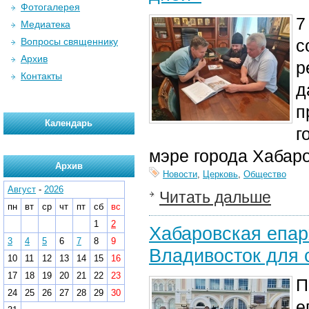
Фотогалерея
7
Медиатека
Вопросы священнику
с
Архив
р
Контакты
д
п
Календарь
г
мэре города Хабар
Архив
Новости
,
Церковь
,
Общество
Август
-
2026
Читать дальше
пн
вт
ср
чт
пт
сб
вс
1
2
Хабаровская епар
3
4
5
6
7
8
9
Владивосток для 
10
11
12
13
14
15
16
17
18
19
20
21
22
23
П
24
25
26
27
28
29
30
е