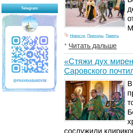
д
Telegram
о
М
Новости
,
Приходы
,
Память
Читать дальше
«Стяжи дух мирен
Саровского почти
В
п
т
Б
х
сослужили клирик
о