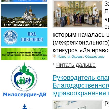
3
П
а
с
которым началась ц
(межрегионального)
конкурса «За нравс
Новости
,
Отделы
,
Образование
Читать дальше
Руководитель епа
Благодарственног
здравоохранения 
Р