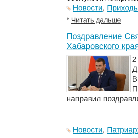
Новости
,
Приход
Читать дальше
Поздравление Свя
Хабаровского кра
2
Д
В
П
направил поздравле
Новости
,
Патриар