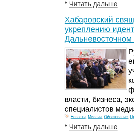
Читать дальше
Хабаровский свящ
укреплению идент
Дальневосточном
Р
е
у
к
ф
власти, бизнеса, э
специалистов мед
Новости
,
Миссия
,
Образование
,
Ц
Читать дальше