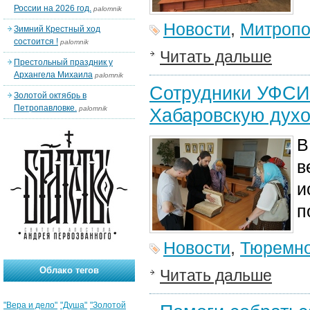
России на 2026 год.
palomnik
Новости
,
Митропо
Зимний Крестный ход
состоится !
palomnik
Читать дальше
Престольный праздник у
Архангела Михаила
palomnik
Сотрудники УФСИ
Золотой октябрь в
Петропавловке.
palomnik
Хабаровскую дух
В
в
и
п
Новости
,
Тюремно
Облако тегов
Читать дальше
"Вера и дело"
"Душа"
"Золотой