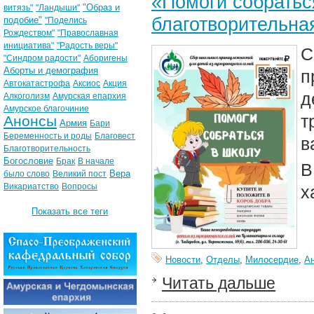
«Помоги собратьс
"Образ и
витязь"
"Ландыши"
благотворительна
подобие"
"Поделись
Рождеством"
"Православная
инициатива"
"Радость веры"
С
"Синдром радости"
Аборигены
Аборты и демография
п
Автокатастрофа
Аксиос
Акция
д
Алкоголизм
Амурская епархия
Амурское благочиние
т
Анонсы
Армия
Бари
Беременность и роды
Благовест
в
Благотворительность
Богословие
Брак
В начале
В
Вера
было слово
Великий пост
Викариатство
Вопросы
х
Показать все теги
Новости
,
Отделы
,
Милосердие
,
А
Читать дальше