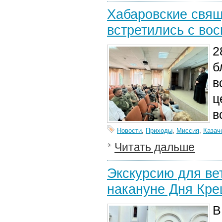
Хабаровские свящ
встретились с во
2
б
в
ц
в
Новости
,
Приходы
,
Миссия
,
Казач
Читать дальше
Экскурсию для ве
накануне Дня Кр
В