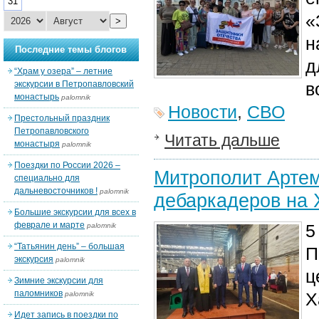
31
«
>
н
Последние темы блогов
д
“Храм у озера” – летние
экскурсии в Петропавловский
в
монастырь
palomnik
Новости
,
СВО
Престольный праздник
Петропавловского
Читать дальше
монастыря
palomnik
Поездки по России 2026 –
Митрополит Артем
специально для
дальневосточников !
palomnik
дебаркадеров на 
Большие экскурсии для всех в
феврале и марте
5
palomnik
“Татьянин день” – большая
П
экскурсия
palomnik
ц
Зимние экскурсии для
паломников
Х
palomnik
Идет запись в поездки по