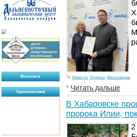
б
Х
б
М
р
Вконтакте
Новости
,
Отделы
,
Милосердие
Читать дальше
Однокласники
В Хабаровске про
пророка Илии, по
2
Б