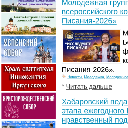
Молодежная групп
всероссийского к
Писания-2026»
М
Б
ф
к
Писания-2026».
Новости
,
Молодежка
,
Молодежное
Читать дальше
Хабаровский педа
этапа ежегодного
нравственный под