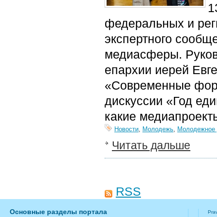
1
федеральных и рег
экспертного сообще
медиасферы.
Руко
епархии иерей Евг
«Современные фор
ди
скуссии «Год еди
какие медиапроект
Новости
,
Молодежь
,
Молодежное 
Читать дальше
RSS
Основные разделы портала
Pra