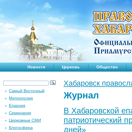
Новости
Церковь
Общество
Хабаровск правосл
Самый Восточный
Журнал
Митрополия
Епархия
В Хабаровской еп
Семинария
патриотический п
Церковные СМИ
дней»
Блогосфера