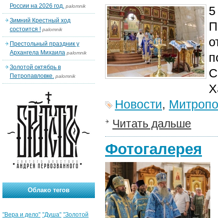
России на 2026 год.
palomnik
5
Зимний Крестный ход
П
состоится !
palomnik
о
Престольный праздник у
Архангела Михаила
palomnik
п
Золотой октябрь в
С
Петропавловке.
palomnik
Х
Новости
,
Митропо
Читать дальше
Фотогалерея
Облако тегов
"Вера и дело"
"Душа"
"Золотой