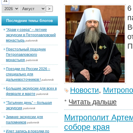
31
6
>
п
Последние темы блогов
В
“Храм у озера” – летние
о
экскурсии в Петропавловский
монастырь
palomnik
П
Престольный праздник
Петропавловского
монастыря
palomnik
Поездки по России 2026 –
специально для
дальневосточников !
palomnik
Новости
,
Митропо
Большие экскурсии для всех в
феврале и марте
palomnik
Читать дальше
“Татьянин день” – большая
экскурсия
palomnik
Митрополит Артем
Зимние экскурсии для
паломников
palomnik
соборе края
Идет запись в поездки по