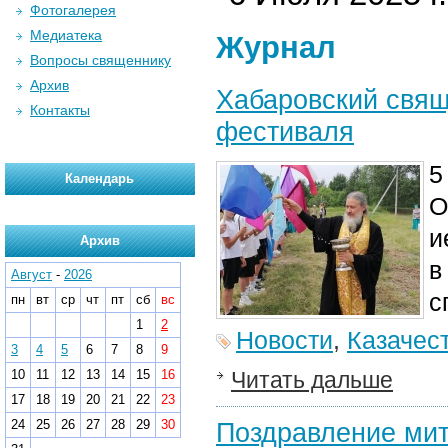
Фотогалерея
Медиатека
Журнал
Вопросы священнику
Архив
Хабаровский свящ
Контакты
фестиваля
5
Календарь
О
и
Архив
в
Август
-
2026
с
пн
вт
ср
чт
пт
сб
вс
1
2
Новости
,
Казачес
3
4
5
6
7
8
9
10
11
12
13
14
15
16
Читать дальше
17
18
19
20
21
22
23
24
25
26
27
28
29
30
Поздравление​ ми