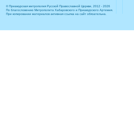
© Приамурская митрополия Русской Православной Церкви, 2012 - 2026
По благословению Митрополита Хабаровского и Приамурского Артемия.
При копировании материалов активная ссылка на сайт обязательна.