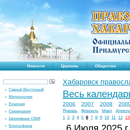
Новости
Церковь
Общество
Хабаровск правосл
Самый Восточный
Весь календар
Митрополия
2006
2007
2008
200
Епархия
Январь
Февраль
Март
Апрел
Семинария
1
2
3
4
5
6
7
8
9
10
11
12
13
Церковные СМИ
6 Июля 2025 г.
Блогосфера