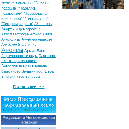
"Образ и
витязь"
"Ландыши"
подобие"
"Поделись
Рождеством"
"Православная
инициатива"
"Радость веры"
"Синдром радости"
Аборигены
Аборты и демография
Автокатастрофа
Аксиос
Акция
Алкоголизм
Амурская епархия
Амурское благочиние
Анонсы
Армия
Бари
Беременность и роды
Благовест
Благотворительность
Богословие
Брак
В начале
Вера
было слово
Великий пост
Викариатство
Вопросы
Показать все теги