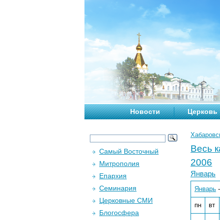
Новости
Церковь
Хабаровс
Весь 
Самый Восточный
2006
Митрополия
Январь
Епархия
Семинария
Январь
Церковные СМИ
пн
вт
Блогосфера