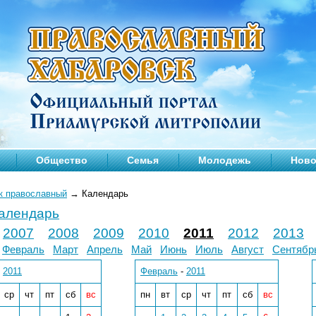
Общество
Семья
Молодежь
Ново
к православный
→
Календарь
календарь
2007
2008
2009
2010
2011
2012
2013
Февраль
Март
Апрель
Май
Июнь
Июль
Август
Сентябр
-
2011
Февраль
-
2011
ср
чт
пт
сб
вс
пн
вт
ср
чт
пт
сб
вс