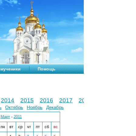
мученики
Помощь
2014
2015
2016
2017
2018
2019
2020
ь
Октябрь
Ноябрь
Декабрь
Март
-
2011
пн
вт
ср
чт
пт
сб
вс