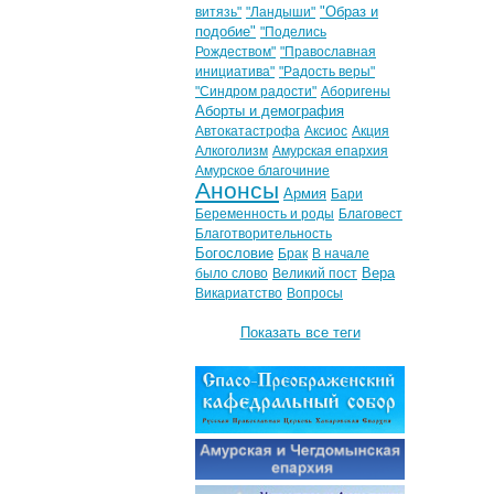
"Образ и
витязь"
"Ландыши"
подобие"
"Поделись
Рождеством"
"Православная
инициатива"
"Радость веры"
"Синдром радости"
Аборигены
Аборты и демография
Автокатастрофа
Аксиос
Акция
Алкоголизм
Амурская епархия
Амурское благочиние
Анонсы
Армия
Бари
Беременность и роды
Благовест
Благотворительность
Богословие
Брак
В начале
Вера
было слово
Великий пост
Викариатство
Вопросы
Показать все теги