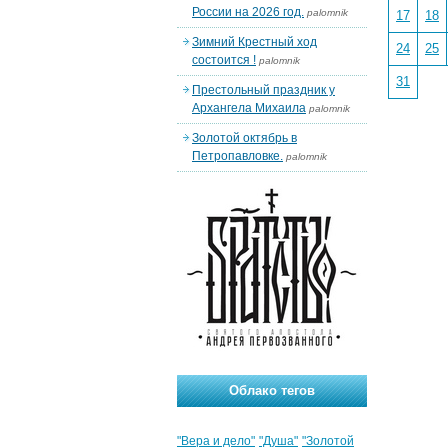
России на 2026 год.
palomnik
17
18
Зимний Крестный ход
24
25
состоится !
palomnik
31
Престольный праздник у
Архангела Михаила
palomnik
Золотой октябрь в
Петропавловке.
palomnik
Облако тегов
"Вера и дело"
"Душа"
"Золотой