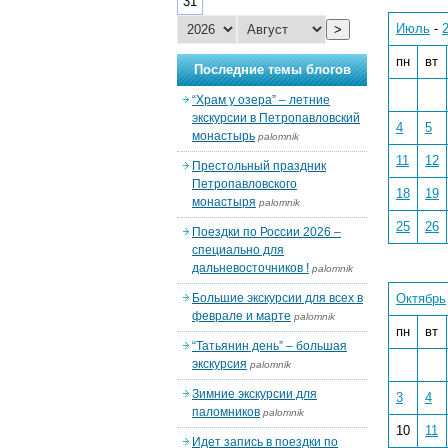
31
Июль
-
>
пн
вт
Последние темы блогов
“Храм у озера” – летние
экскурсии в Петропавловский
4
5
монастырь
palomnik
11
12
Престольный праздник
Петропавловского
18
19
монастыря
palomnik
25
26
Поездки по России 2026 –
специально для
дальневосточников !
palomnik
Большие экскурсии для всех в
Октябрь
феврале и марте
palomnik
пн
вт
“Татьянин день” – большая
экскурсия
palomnik
Зимние экскурсии для
3
4
паломников
palomnik
10
11
Идет запись в поездки по