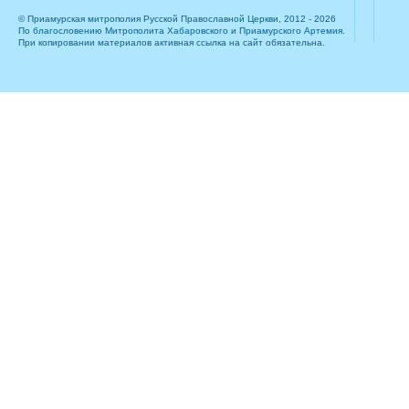
© Приамурская митрополия Русской Православной Церкви, 2012 - 2026
По благословению Митрополита Хабаровского и Приамурского Артемия.
При копировании материалов активная ссылка на сайт обязательна.