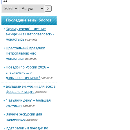
31
>
Последние темы блогов
“Храм у озера” – летние
экскурсии в Петропавловский
монастырь
palomnik
Престольный праздник
Петропавловского
монастыря
palomnik
Поездки по России 2026 –
специально для
дальневосточников !
palomnik
Большие экскурсии для всех в
феврале и марте
palomnik
“Татьянин день” – большая
экскурсия
palomnik
Зимние экскурсии для
паломников
palomnik
Идет запись в поездки по