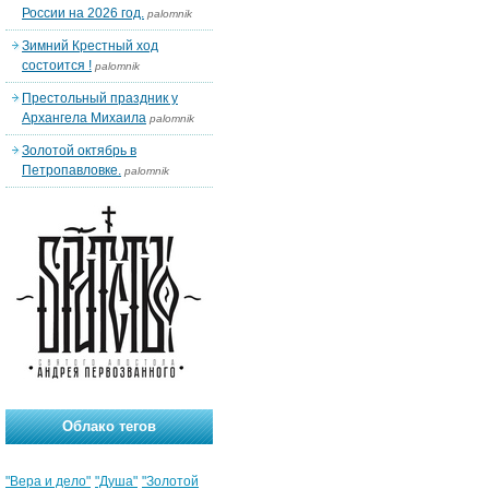
России на 2026 год.
palomnik
Зимний Крестный ход
состоится !
palomnik
Престольный праздник у
Архангела Михаила
palomnik
Золотой октябрь в
Петропавловке.
palomnik
Облако тегов
"Вера и дело"
"Душа"
"Золотой