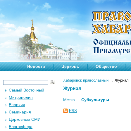
Новости
Церковь
Общество
Хабаровск православный
→
Журнал
Журнал
Самый Восточный
Митрополия
Метка —
Субкультуры
.
Епархия
RSS
Семинария
Церковные СМИ
Блогосфера