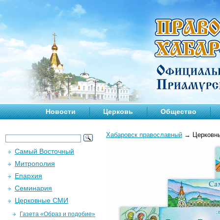
Новости
Церковь
Общество
Хабаровск православный
→
Церковн
Самый Восточный
Митрополия
Епархия
Семинария
Церковные СМИ
Газета «Образ и подобие»