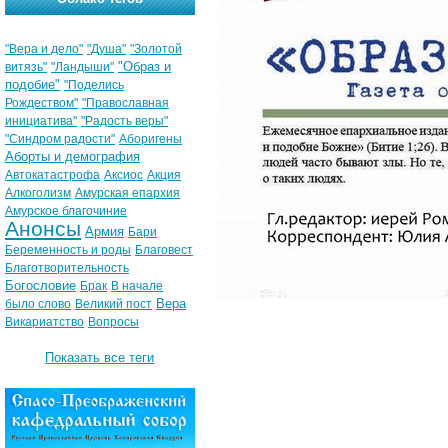
"Вера и дело"
"Душа"
"Золотой
"Образ и
витязь"
"Ландыши"
подобие"
"Поделись
Рождеством"
"Православная
инициатива"
"Радость веры"
"Синдром радости"
Аборигены
Аборты и демография
Автокатастрофа
Аксиос
Акция
Алкоголизм
Амурская епархия
Амурское благочиние
Анонсы
Армия
Бари
Беременность и роды
Благовест
Благотворительность
Богословие
Брак
В начале
Вера
было слово
Великий пост
Викариатство
Вопросы
Показать все теги