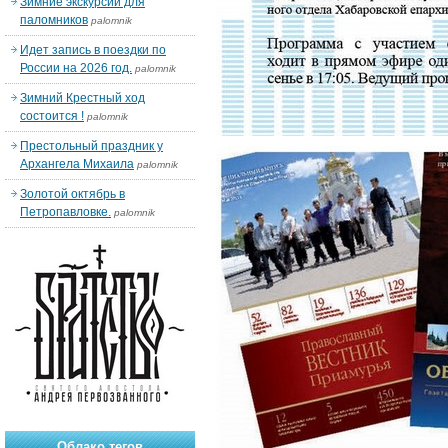
Зимние экскурсии для
паломников
palomnik
Идет запись в поездки по
России на 2026 год.
palomnik
Зимний Крестный ход
состоится !
palomnik
Престольный праздник у
Архангела Михаила
palomnik
Золотой октябрь в
Петропавловке.
palomnik
Облако тегов