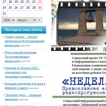
17
18
19
20
21
22
23
24
25
26
27
28
29
30
31
>
Последние темы блогов
“Храм у озера” – летние
экскурсии в Петропавловский
монастырь
palomnik
Престольный праздник
Петропавловского
монастыря
palomnik
Поездки по России 2026 –
специально для
дальневосточников !
palomnik
Большие экскурсии для всех в
феврале и марте
palomnik
“Татьянин день” – большая
экскурсия
palomnik