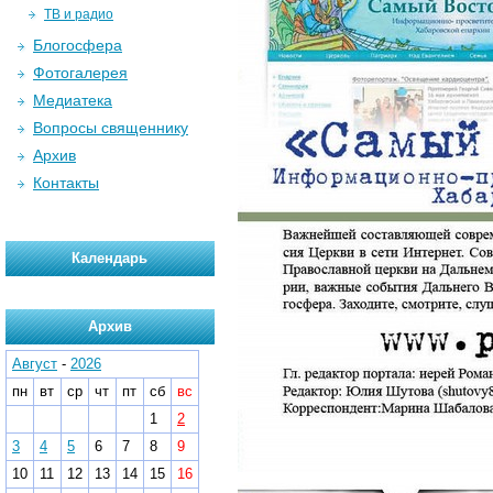
ТВ и радио
Блогосфера
Фотогалерея
Медиатека
Вопросы священнику
Архив
Контакты
Календарь
Архив
Август
-
2026
пн
вт
ср
чт
пт
сб
вс
1
2
3
4
5
6
7
8
9
10
11
12
13
14
15
16