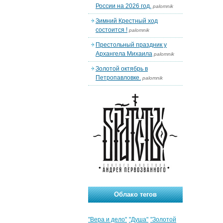
России на 2026 год.
palomnik
Зимний Крестный ход
состоится !
palomnik
Престольный праздник у
Архангела Михаила
palomnik
Золотой октябрь в
Петропавловке.
palomnik
Облако тегов
"Вера и дело"
"Душа"
"Золотой