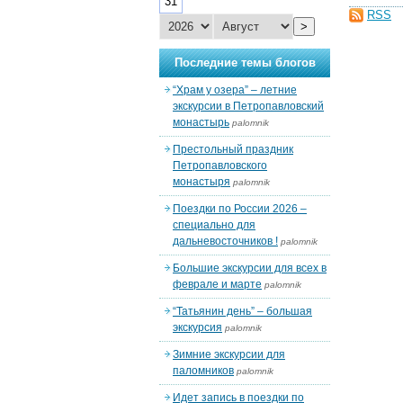
31
RSS
>
Последние темы блогов
“Храм у озера” – летние
экскурсии в Петропавловский
монастырь
palomnik
Престольный праздник
Петропавловского
монастыря
palomnik
Поездки по России 2026 –
специально для
дальневосточников !
palomnik
Большие экскурсии для всех в
феврале и марте
palomnik
“Татьянин день” – большая
экскурсия
palomnik
Зимние экскурсии для
паломников
palomnik
Идет запись в поездки по