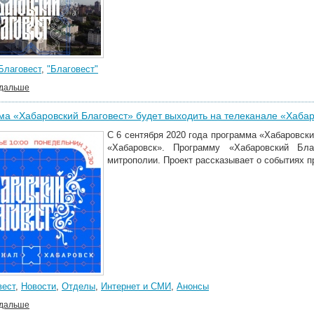
Благовест
,
"Благовест"
 дальше
а «Хабаровский Благовест» будет выходить на телеканале «Хаба
С 6 сентября 2020 года программа «Хабаровск
«Хабаровск». Программу «Хабаровский Бла
митрополии. Проект рассказывает о событиях п
вест
,
Новости
,
Отделы
,
Интернет и СМИ
,
Анонсы
 дальше