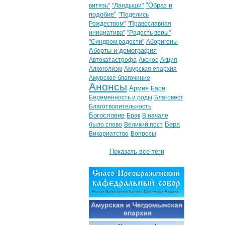
"Образ и
витязь"
"Ландыши"
подобие"
"Поделись
Рождеством"
"Православная
инициатива"
"Радость веры"
"Синдром радости"
Аборигены
Аборты и демография
Автокатастрофа
Аксиос
Акция
Алкоголизм
Амурская епархия
Амурское благочиние
Анонсы
Армия
Бари
Беременность и роды
Благовест
Благотворительность
Богословие
Брак
В начале
Вера
было слово
Великий пост
Викариатство
Вопросы
Показать все теги