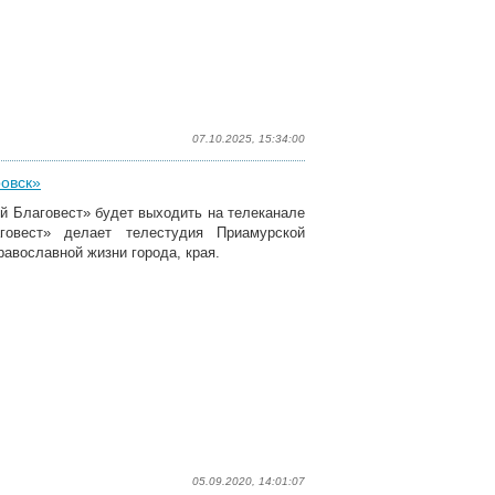
07.10.2025, 15:34:00
ровск»
ий Благовест» будет выходить на телеканале
говест» делает телестудия Приамурской
равославной жизни города, края.
05.09.2020, 14:01:07