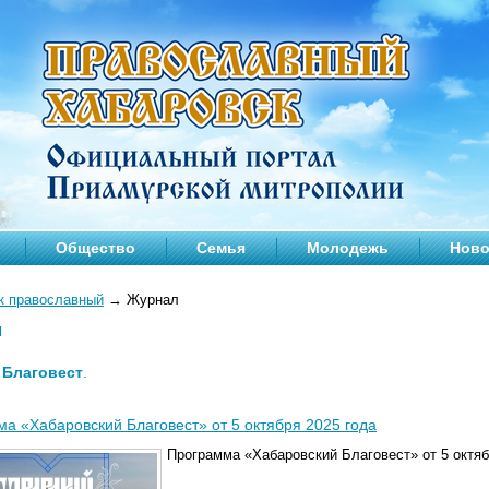
Общество
Семья
Молодежь
Ново
к православный
→
Журнал
л
—
Благовест
.
а «Хабаровский Благовест» от 5 октября 2025 года
Программа «Хабаровский Благовест» от 5 октяб