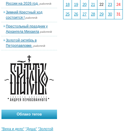
России на 2026 год.
palomnik
18
19
20
21
22
23
24
Зимний Крестный ход
25
26
27
28
29
30
31
состоится !
palomnik
Престольный праздник у
Архангела Михаила
palomnik
Золотой октябрь в
Петропавловке.
palomnik
Облако тегов
"Вера и дело"
"Душа"
"Золотой