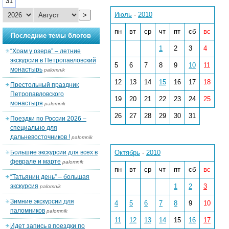
31
Июль
-
2010
>
пн
вт
ср
чт
пт
сб
вс
Последние темы блогов
1
2
3
4
“Храм у озера” – летние
экскурсии в Петропавловский
5
6
7
8
9
10
11
монастырь
palomnik
12
13
14
15
16
17
18
Престольный праздник
Петропавловского
19
20
21
22
23
24
25
монастыря
palomnik
26
27
28
29
30
31
Поездки по России 2026 –
специально для
дальневосточников !
palomnik
Большие экскурсии для всех в
Октябрь
-
2010
феврале и марте
palomnik
пн
вт
ср
чт
пт
сб
вс
“Татьянин день” – большая
экскурсия
1
2
3
palomnik
Зимние экскурсии для
4
5
6
7
8
9
10
паломников
palomnik
11
12
13
14
15
16
17
Идет запись в поездки по