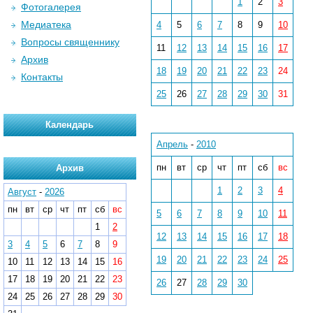
1
2
3
Фотогалерея
Медиатека
4
5
6
7
8
9
10
Вопросы священнику
11
12
13
14
15
16
17
Архив
18
19
20
21
22
23
24
Контакты
25
26
27
28
29
30
31
Календарь
Апрель
-
2010
пн
вт
ср
чт
пт
сб
вс
Архив
1
2
3
4
Август
-
2026
пн
вт
ср
чт
пт
сб
вс
5
6
7
8
9
10
11
1
2
12
13
14
15
16
17
18
3
4
5
6
7
8
9
19
20
21
22
23
24
25
10
11
12
13
14
15
16
17
18
19
20
21
22
23
26
27
28
29
30
24
25
26
27
28
29
30