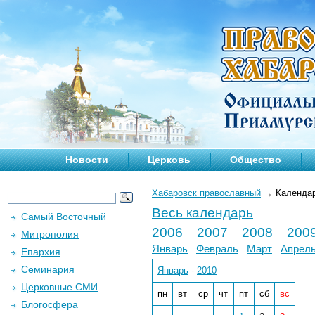
Новости
Церковь
Общество
Хабаровск православный
→
Календа
Весь календарь
Самый Восточный
2006
2007
2008
200
Митрополия
Январь
Февраль
Март
Апрел
Епархия
Семинария
Январь
-
2010
Церковные СМИ
пн
вт
ср
чт
пт
сб
вс
Блогосфера