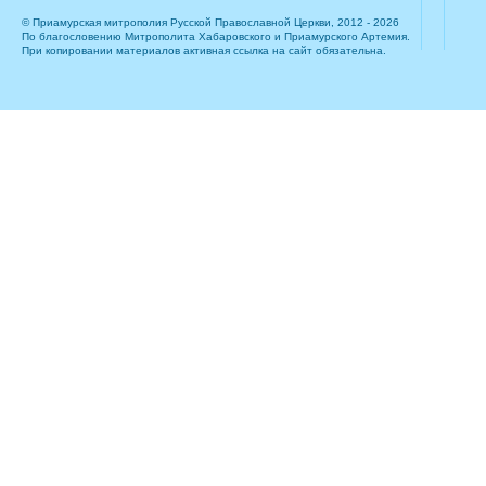
© Приамурская митрополия Русской Православной Церкви, 2012 - 2026
По благословению Митрополита Хабаровского и Приамурского Артемия.
При копировании материалов активная ссылка на сайт обязательна.