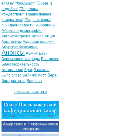
"Образ и
витязь"
"Ландыши"
подобие"
"Поделись
Рождеством"
"Православная
инициатива"
"Радость веры"
"Синдром радости"
Аборигены
Аборты и демография
Автокатастрофа
Аксиос
Акция
Алкоголизм
Амурская епархия
Амурское благочиние
Анонсы
Армия
Бари
Беременность и роды
Благовест
Благотворительность
Богословие
Брак
В начале
Вера
было слово
Великий пост
Викариатство
Вопросы
Показать все теги