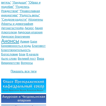
"Образ и
витязь"
"Ландыши"
подобие"
"Поделись
Рождеством"
"Православная
инициатива"
"Радость веры"
"Синдром радости"
Аборигены
Аборты и демография
Автокатастрофа
Аксиос
Акция
Алкоголизм
Амурская епархия
Амурское благочиние
Анонсы
Армия
Бари
Беременность и роды
Благовест
Благотворительность
Богословие
Брак
В начале
Вера
было слово
Великий пост
Викариатство
Вопросы
Показать все теги