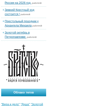
России на 2026 год.
palomnik
Зимний Крестный ход
состоится !
palomnik
Престольный праздник у
Архангела Михаила
palomnik
Золотой октябрь в
Петропавловке.
palomnik
Облако тегов
"Вера и дело"
"Душа"
"Золотой