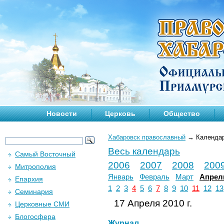
Новости
Церковь
Общество
Хабаровск православный
→
Календа
Весь календарь
Самый Восточный
2006
2007
2008
200
Митрополия
Январь
Февраль
Март
Апрел
Епархия
1
2
3
4
5
6
7
8
9
10
11
12
13
Семинария
17 Апреля 2010 г.
Церковные СМИ
Блогосфера
Журнал