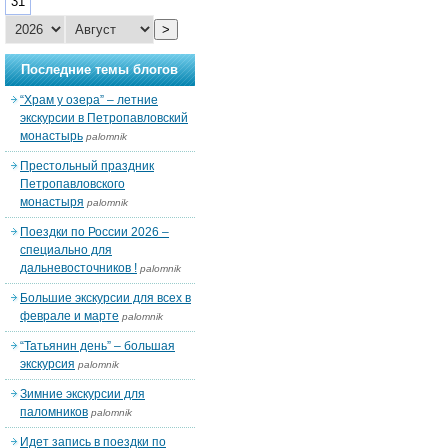
31
>
Последние темы блогов
“Храм у озера” – летние
экскурсии в Петропавловский
монастырь
palomnik
Престольный праздник
Петропавловского
монастыря
palomnik
Поездки по России 2026 –
специально для
дальневосточников !
palomnik
Большие экскурсии для всех в
феврале и марте
palomnik
“Татьянин день” – большая
экскурсия
palomnik
Зимние экскурсии для
паломников
palomnik
Идет запись в поездки по