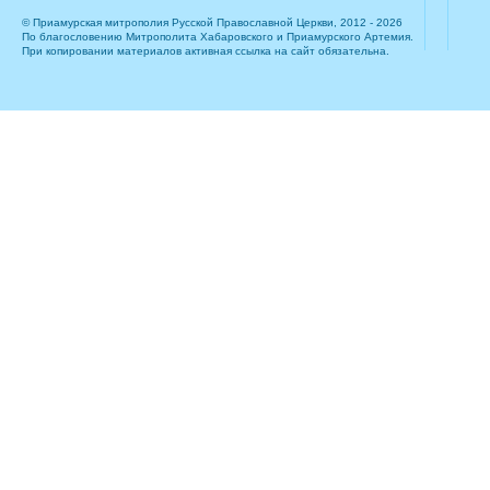
© Приамурская митрополия Русской Православной Церкви, 2012 - 2026
По благословению Митрополита Хабаровского и Приамурского Артемия.
При копировании материалов активная ссылка на сайт обязательна.