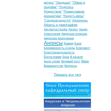
"Образ и
витязь"
"Ландыши"
подобие"
"Поделись
Рождеством"
"Православная
инициатива"
"Радость веры"
"Синдром радости"
Аборигены
Аборты и демография
Автокатастрофа
Аксиос
Акция
Алкоголизм
Амурская епархия
Амурское благочиние
Анонсы
Армия
Бари
Беременность и роды
Благовест
Благотворительность
Богословие
Брак
В начале
Вера
было слово
Великий пост
Викариатство
Вопросы
Показать все теги