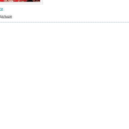
ти
 дальше