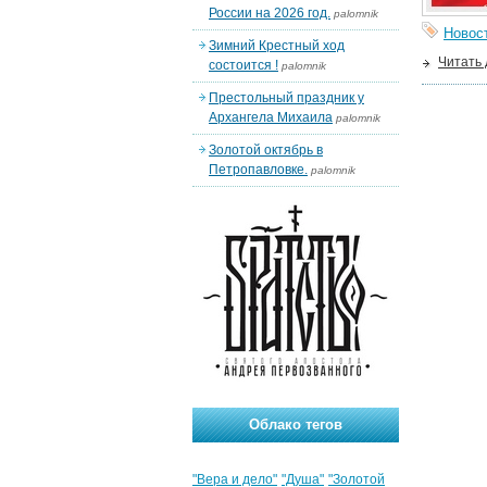
России на 2026 год.
palomnik
Новос
Зимний Крестный ход
Читать
состоится !
palomnik
Престольный праздник у
Архангела Михаила
palomnik
Золотой октябрь в
Петропавловке.
palomnik
Облако тегов
"Вера и дело"
"Душа"
"Золотой