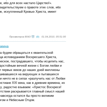
е, ибо для всех настало Царство!».
идетельствуем о правоте этих слов, ибо
к, искупленный Кровью Христа, имеет
Просмотров 8043
(0)
01.04.2010, 05:51:00
амина
ва будем обращаться к евангельской
дца исповеданием Воскресшего Христа,
ческое, пострадавшего, чтобы исцелить нас,
 достойным вечной жизни с Богом любви и
от первых веков до наших дней миллионы
ушивавшихся на верующих и пытавшихся
 и ничто не в силах «разлучить нас от Любви
стиане XXI века, как в древние времена, из
у, радостно взываем: «Христос Воскресе!
етствии раскрывается главный смысл нашей
 навсегда остался бы просто великим
огом и Небесным Отцом.