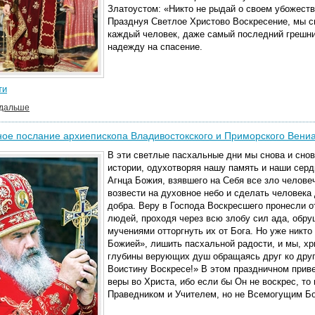
Златоустом: «Никто не рыдай о своем убожеств
Празднуя Светлое Христово Воскресение, мы св
каждый человек, даже самый последний грешни
надежду на спасение.
ти
 дальше
ое послание архиепископа Владивостокского и Приморского Вени
В эти светлые пасхальные дни мы снова и сно
истории, одухотворяя нашу память и наши сер
Агнца Божия, взявшего на Себя все зло челове
возвести на духовное небо и сделать человека
добра. Веру в Господа Воскресшего пронесли 
людей, проходя через всю злобу сил ада, обр
мучениями отторгнуть их от Бога. Но уже никто
Божией», лишить пасхальной радости, и мы, хри
глубины верующих душ обращаясь друг ко друг
Воистину Воскресе!»
В этом праздничном прив
веры во Христа, ибо если бы Он не воскрес, то
Праведником и Учителем, но не Всемогущим Б