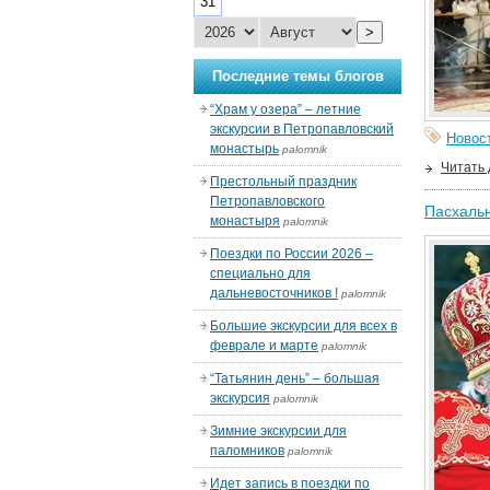
31
>
Последние темы блогов
“Храм у озера” – летние
экскурсии в Петропавловский
Новос
монастырь
palomnik
Читать
Престольный праздник
Петропавловского
Пасхальн
монастыря
palomnik
Поездки по России 2026 –
специально для
дальневосточников !
palomnik
Большие экскурсии для всех в
феврале и марте
palomnik
“Татьянин день” – большая
экскурсия
palomnik
Зимние экскурсии для
паломников
palomnik
Идет запись в поездки по