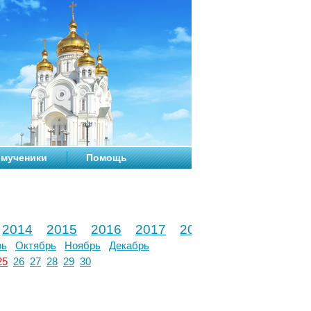
мученики
Помощь
2014
2015
2016
2017
2018
2019
2020
рь
Октябрь
Ноябрь
Декабрь
25
26
27
28
29
30