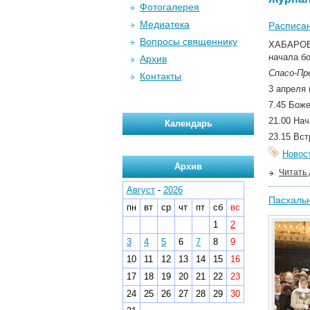
Фотогалерея
Медиатека
Расписан
Вопросы священнику
ХАБАРОВС
начала б
Архив
Спасо-Пр
Контакты
3 апреля 
7.45 Боже
21.00 Нач
Календарь
23.15 Вс
Новос
Архив
Читать
Август
-
2026
Пасхальн
пн
вт
ср
чт
пт
сб
вс
1
2
3
4
5
6
7
8
9
10
11
12
13
14
15
16
17
18
19
20
21
22
23
24
25
26
27
28
29
30