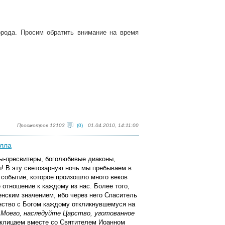
рода. Просим обратить внимание на время
Просмотров 12103
(0)
01.04.2010, 14:11:00
илла
цы-пресвитеры, боголюбивые диаконы,
ы!
В эту светозарную ночь мы пребываем в
событие, которое произошло много веков
 отношение к каждому из нас. Более того,
нским значением, ибо через него Спаситель
нство с Богом каждому откликнувшемуся на
Моего, наследуйте Царство, уготованное
клицаем вместе со Святителем Иоанном