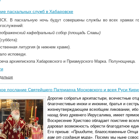
ие пасхальных служб в Хабаровске
К. В пасхальную ночь будут совершены службы во всех храмах го
огослужений:
еображенский кафедральный собор (площадь Славы)
(суббота):
ственная литургия (в нижнем храме).
ало исповеди.
треча архиепископа Хабаровского и Приамурского Марка. Полунощница.
ти
 дальше
ое послание Святейшего Патриарха Московского и всея Руси Кир
Дорогие собратья архипастыри, всечестные от
благочестивые иноки и инокини, братья и сестр
жизнеутверждающем всеобщем ликовании, ибо 
назад близ древнего Иерусалима, имеет прямое
Воскресение Христово обладает поистине вселе
даровал возможность обрести благодатное еди
Его призыв:
«Приидите, благословенные Отца 
вам от создания мира»
.
Посему мы ныне совос