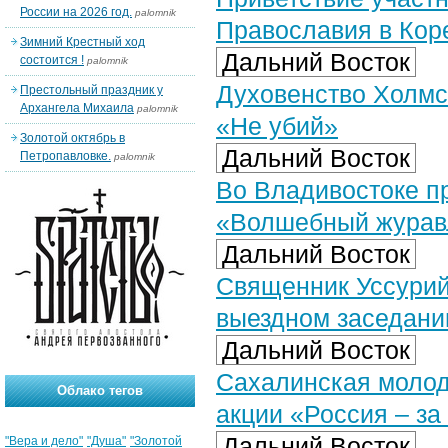
России на 2026 год.
palomnik
Православия в Кор
Зимний Крестный ход
Дальний Восток
состоится !
palomnik
Духовенство Холмс
Престольный праздник у
Архангела Михаила
palomnik
«Не убий»
Золотой октябрь в
Дальний Восток
Петропавловке.
palomnik
Во Владивостоке п
«Волшебный журав
Дальний Восток
Священник Уссурийс
выездном заседани
Дальний Восток
Сахалинская молод
Облако тегов
акции «Россия – за 
Дальний Восток
"Вера и дело"
"Душа"
"Золотой