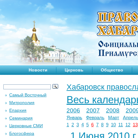
Новости
Церковь
Общество
Хабаровск правосл
Самый Восточный
Весь календар
Митрополия
2006
2007
2008
200
Епархия
Январь
Февраль
Март
Апрел
Семинария
1
2
3
4
5
6
7
8
9
10
11
12
13
Церковные СМИ
1 Июня 2010 г.
Блогосфера