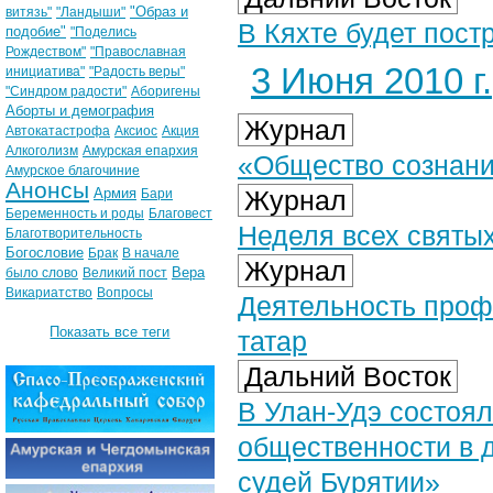
"Образ и
витязь"
"Ландыши"
В Кяхте будет пост
подобие"
"Поделись
Рождеством"
"Православная
3 Июня 2010 г.
инициатива"
"Радость веры"
"Синдром радости"
Аборигены
Аборты и демография
Журнал
Автокатастрофа
Аксиос
Акция
Алкоголизм
Амурская епархия
«Общество сознан
Амурское благочиние
Анонсы
Армия
Журнал
Бари
Беременность и роды
Благовест
Неделя всех святы
Благотворительность
Богословие
Брак
В начале
Журнал
Вера
было слово
Великий пост
Викариатство
Вопросы
Деятельность проф
Показать все теги
татар
Дальний Восток
В Улан-Удэ состоял
общественности в 
судей Бурятии»