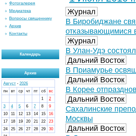
Фотогалерея
Журнал
Медиатека
Вопросы священнику
В Биробиджане свя
Архив
отказывающимися 
Контакты
Журнал
В Улан-Удэ состоя
Календарь
Дальний Восток
В Приамурье освящ
Архив
Дальний Восток
Август
-
2026
В Корее отпраздно
пн
вт
ср
чт
пт
сб
вс
Дальний Восток
1
2
3
4
5
6
7
8
9
Сахалинские препо
10
11
12
13
14
15
16
Москвы
17
18
19
20
21
22
23
Дальний Восток
24
25
26
27
28
29
30