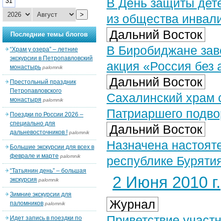
В День защиты дет
31
>
из общества инвал
Дальний Восток
Последние темы блогов
В Биробиджане за
“Храм у озера” – летние
экскурсии в Петропавловский
акция «Россия без 
монастырь
palomnik
Дальний Восток
Престольный праздник
Петропавловского
Сахалинский храм c
монастыря
palomnik
Патриаршего подво
Поездки по России 2026 –
специально для
Дальний Восток
дальневосточников !
palomnik
Назначена настоят
Большие экскурсии для всех в
феврале и марте
palomnik
республике Буряти
“Татьянин день” – большая
2 Июня 2010 г.
экскурсия
palomnik
Зимние экскурсии для
Журнал
паломников
palomnik
Приветствие участ
Идет запись в поездки по