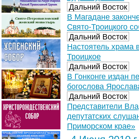
Дальний Восток
В Магадане законч
Свято-Троицкого с
Дальний Восток
Настоятель храма в
Троицкое
Дальний Восток
В Гонконге издан п
богослова Ярослав
Дальний Восток
Представители Вла
депутатских слуша
Приморском крае»