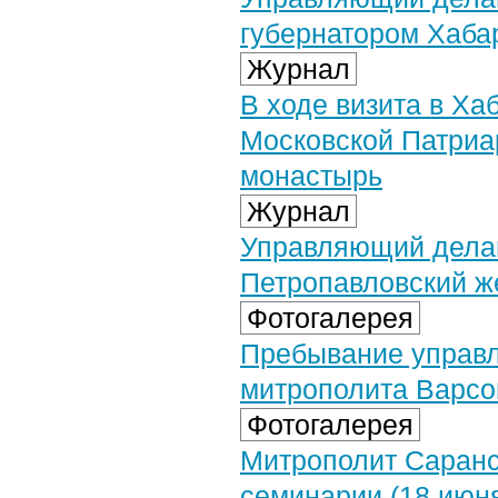
губернатором Хабар
Журнал
В ходе визита в Х
Московской Патриа
монастырь
Журнал
Управляющий делам
Петропавловский ж
Фотогалерея
Пребывание управ
митрополита Варсон
Фотогалерея
Митрополит Саранс
семинарии (18 июня