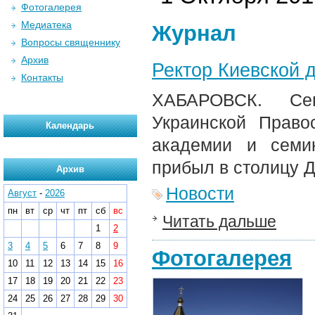
Фотогалерея
Медиатека
Журнал
Вопросы священнику
Архив
Ректор Киевской 
Контакты
ХАБАРОВСК. Сег
Украинской Право
Календарь
академии и семи
прибыл в столицу Д
Архив
Новости
Август
-
2026
пн
вт
ср
чт
пт
сб
вс
Читать дальше
1
2
3
4
5
6
7
8
9
Фотогалерея
10
11
12
13
14
15
16
17
18
19
20
21
22
23
24
25
26
27
28
29
30