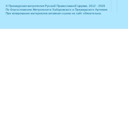
© Приамурская митрополия Русской Православной Церкви, 2012 - 2026
По благословению Митрополита Хабаровского и Приамурского Артемия.
При копировании материалов активная ссылка на сайт обязательна.