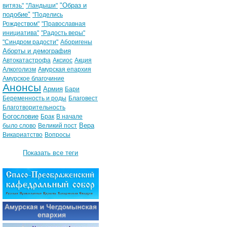
"Образ и
витязь"
"Ландыши"
подобие"
"Поделись
Рождеством"
"Православная
инициатива"
"Радость веры"
"Синдром радости"
Аборигены
Аборты и демография
Автокатастрофа
Аксиос
Акция
Алкоголизм
Амурская епархия
Амурское благочиние
Анонсы
Армия
Бари
Беременность и роды
Благовест
Благотворительность
Богословие
Брак
В начале
Вера
было слово
Великий пост
Викариатство
Вопросы
Показать все теги