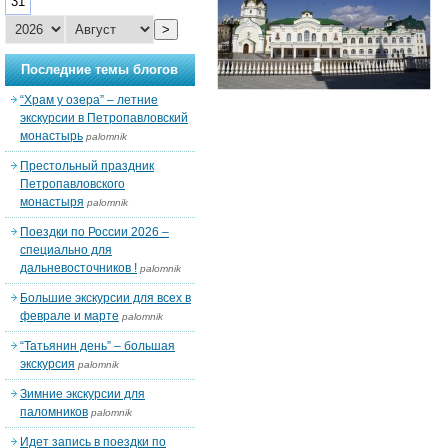
31
>
Последние темы блогов
“Храм у озера” – летние
экскурсии в Петропавловский
монастырь
palomnik
Престольный праздник
Петропавловского
монастыря
palomnik
Поездки по России 2026 –
специально для
дальневосточников !
palomnik
Большие экскурсии для всех в
феврале и марте
palomnik
“Татьянин день” – большая
экскурсия
palomnik
Зимние экскурсии для
паломников
palomnik
Идет запись в поездки по