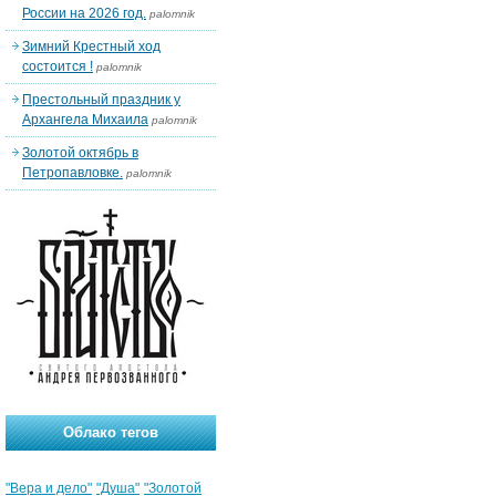
России на 2026 год.
palomnik
Зимний Крестный ход
состоится !
palomnik
Престольный праздник у
Архангела Михаила
palomnik
Золотой октябрь в
Петропавловке.
palomnik
Облако тегов
"Вера и дело"
"Душа"
"Золотой