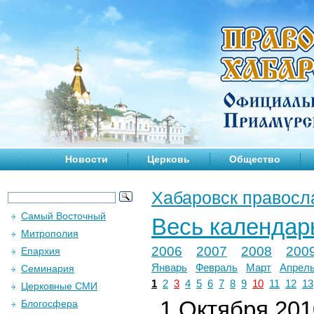
Новости
Церковь
Общество
Хабаровск правосл
Самый Восточный
Весь календар
Митрополия
2006
2007
2008
200
Епархия
Январь
Февраль
Март
Апрел
Семинария
1
2
3
4
5
6
7
8
9
10
11
12
13
Церковные СМИ
1 Октября 2010
Блогосфера