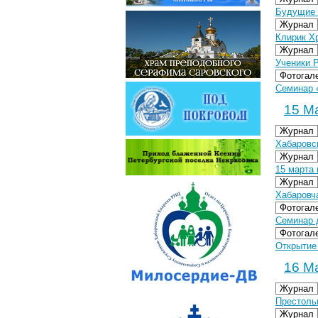
Будущие 
Журнал
Клирик Х
Журнал
Ученики 
Фотогал
Семинар «
15 Ма
Журнал
Хабаровс
Журнал
15 марта
Журнал
Хабаровч
Фотогал
Семинар д
Фотогал
Открытие 
16 Ма
Журнал
Престоль
Журнал