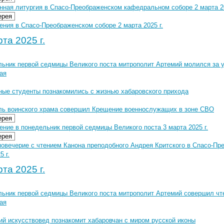
нная литургия в Спасо-Преображенском кафедральном соборе 2 марта 20
ерея
ния в Спасо-Преображенском соборе 2 марта 2025 г.
та 2025 г.
льник первой седмицы Великого поста митрополит Артемий молился за 
ая
ные студенты познакомились с жизнью хабаровского прихода
ль воинского храма совершил Крещение военнослужащих в зоне СВО
ерея
ние в понедельник первой седмицы Великого поста 3 марта 2025 г.
ерея
повечерие с чтением Канона преподобного Андрея Критского в Спасо-П
5 г.
та 2025 г.
льник первой седмицы Великого поста митрополит Артемий совершил чте
ая
ий искусствовед познакомит хабаровчан с миром русской иконы