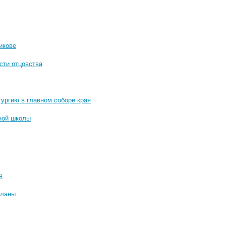
икове
сти отцовства
ургию в главном соборе края
сной школы
я
планы