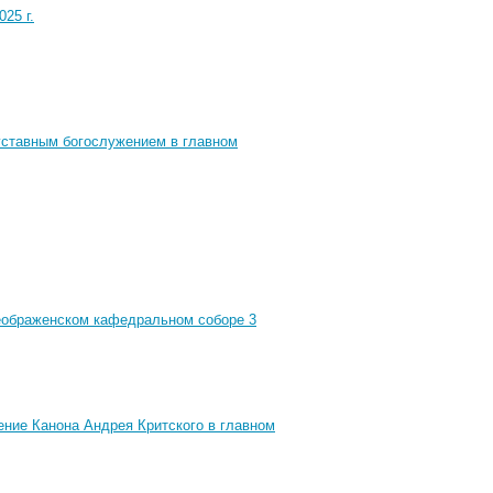
25 г.
уставным богослужением в главном
реображенском кафедральном соборе 3
ние Канона Андрея Критского в главном