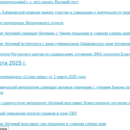
понедельника!»: с чего начать Великий пост
ь Хабаровской епархии принял участие в совещании о деятельности про
я подопечных Молодежного отдела
ит Артемий совершит Вечерню с Чином прощения в главном соборе кра
ит Артемий встретился с вице-губернатором Хабаровского края Артемо
ители Ресурсного центра по социальному служению ДФО посетили Бла
та 2025 г.
елепередачи «Слово веры» от 1 марта 2025 года
иамурской митрополии совершит великое повечерие с чтением Канона пр
ка
 сыропустную митрополит Артемий возглавил Божественную литургию 
кий священник посетил казаков в зоне СВО
ит Артемий возглавил чин прощения в главном соборе края
ерея