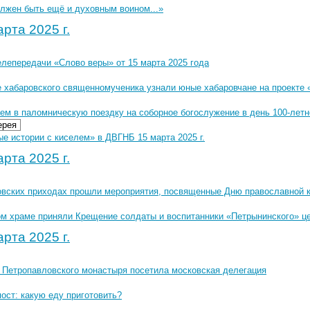
олжен быть ещё и духовным воином...»
рта 2025 г.
елепередачи «Слово веры» от 15 марта 2025 года
е хабаровского священномученика узнали юные хабаровчане на проекте 
ем в паломническую поездку на соборное богослужение в день 100-летн
ерея
е истории с киселем» в ДВГНБ 15 марта 2025 г.
рта 2025 г.
овских приходах прошли мероприятия, посвященные Дню православной к
ом храме приняли Крещение солдаты и воспитанники «Петрынинского» ц
рта 2025 г.
 Петропавловского монастыря посетила московская делегация
ост: какую еду приготовить?