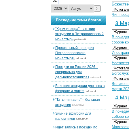
31
Божестве
>
Фотогал
Чин проще
Последние темы блогов
3 Мар
“Храм у озера” – летние
Журнал
экскурсии в Петропавловский
В понеде
монастырь
palomnik
соборе кр
Журнал
Престольный праздник
Иностран
Петропавловского
Журнал
монастыря
palomnik
Настояте
Поездки по России 2026 –
Фотогал
специально для
Богослуже
дальневосточников !
palomnik
Фотогал
Великое 
Большие экскурсии для всех в
марта 202
феврале и марте
palomnik
4 Мар
“Татьянин день” – большая
экскурсия
palomnik
Журнал
В понеде
Зимние экскурсии для
соборе кр
паломников
palomnik
Журнал
Московск
Идет запись в поездки по