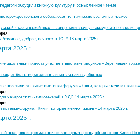
педагоги обсудили книжную культуру и осмысленное чтение
ристорождественского собора освятил гимназию восточных языков
Русской классической школы совершили заочную экскурсию по залам Тр
ерея
Разумное, доброе, вечное» в ТОГУ 13 марта 2025 г.
рта 2025 г.
кие школьники приняли участие в выставке рисунков «Веры нашей торж
 пройдет благотворительная акция «Корзина доброты»
ане посетили открытие выставки-форума «Книги, которые меняют жизнь»
ерея
ля хабаровских библиотекарей в ХДС 14 марта 2025 г.
ерея
выставки-форума «Книги, которые меняют жизнь» 14 марта 2025 г.
рта 2025 г.
ный праздник встретили прихожане храма преподобных отцов Киево-Печ