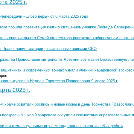
та 2025 г.
елепередачи «Слово веры» от 8 марта 2025 года
вске прошла презентация книги о священномученике Леониде Серебренн
тель епархиального Семейного сектора рассказал хабаровчанам о важно
о Православия: истории, рассказанные воинами СВО
оржества Православия митрополит Артемий возглавил Божественную лит
 защитниках и современных воинах узнали ученики хабаровской воскре
ерея
нная литургия в Неделю Торжества Православия 9 марта 2025 г.
рта 2025 г.
ом храме освятили роспись и новые иконы в день Торжества Православи
а воскресных школ Хабаровска обсудили совместные образовательные 
ихи и интеллектуальные игры: молодёжка посетила «особых ребят»