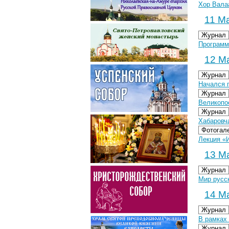
Хор Вала
11 Ма
Журнал
Программ
12 Ма
Журнал
Начался п
Журнал
Великопо
Журнал
Хабаровч
Фотогал
Лекция «И
13 Ма
Журнал
Мир русс
14 Ма
Журнал
В рамках
Журнал