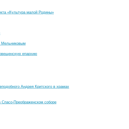
екта «Культура малой Родины»
я
м Мельниковым
говещенскую епархию
еподобного Андрея Критского в храмах
в Спасо-Преображенском соборе