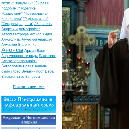
"Образ и
витязь"
"Ландыши"
подобие"
"Поделись
Рождеством"
"Православная
инициатива"
"Радость веры"
"Синдром радости"
Аборигены
Аборты и демография
Автокатастрофа
Аксиос
Акция
Алкоголизм
Амурская епархия
Амурское благочиние
Анонсы
Армия
Бари
Беременность и роды
Благовест
Благотворительность
Богословие
Брак
В начале
Вера
было слово
Великий пост
Викариатство
Вопросы
Показать все теги