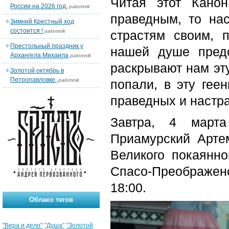
Читая этот Кано
России на 2026 год.
palomnik
праведным, то на
Зимний Крестный ход
состоится !
palomnik
страстям своим, 
Престольный праздник у
нашей душе пред
Архангела Михаила
palomnik
раскрывают нам эту
Золотой октябрь в
Петропавловке.
palomnik
попали, в эту гее
праведных и настр
Завтра, 4 марта
Приамурский Арте
Великого покаянно
Спасо-Преображе
18:00.
Облако тегов
"Вера и дело"
"Душа"
"Золотой