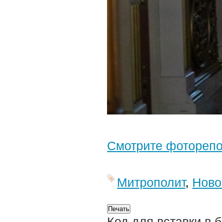
Смотрите фотореп
Митрополит
,
Ново
Код для вставки в 