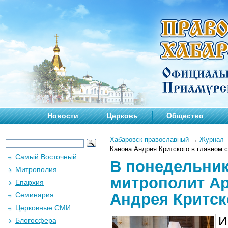
Новости
Церковь
Общество
Хабаровск православный
→
Журнал
Канона Андрея Критского в главном с
Самый Восточный
В понедельник
Митрополия
митрополит Ар
Епархия
Андрея Критск
Семинария
Церковные СМИ
И
Блогосфера