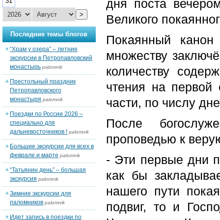
дня поста вечеро
31
>
Великого покаянног
Последние темы блогов
Покаянный канон
“Храм у озера” – летние
множеству заключё
экскурсии в Петропавловский
монастырь
palomnik
количеству содер
Престольный праздник
чтения на первой 
Петропавловского
монастыря
части, по числу дне
palomnik
Поездки по России 2026 –
После богослуж
специально для
дальневосточников !
palomnik
проповедью к веру
Большие экскурсии для всех в
феврале и марте
palomnik
- Эти первые дни 
“Татьянин день” – большая
как бы закладыва
экскурсия
palomnik
нашего пути пока
Зимние экскурсии для
паломников
palomnik
подвиг, то и Госп
Идет запись в поездки по