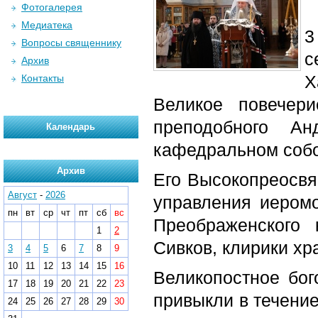
Фотогалерея
Медиатека
3
Вопросы священнику
с
Архив
Х
Контакты
Великое повечер
преподобного Ан
Календарь
кафедральном собо
Архив
Его Высокопреосвя
Август
-
2026
управления иеромо
пн
вт
ср
чт
пт
сб
вс
Преображенского 
1
2
Сивков, клирики хр
3
4
5
6
7
8
9
10
11
12
13
14
15
16
Великопостное бог
17
18
19
20
21
22
23
привыкли в течение
24
25
26
27
28
29
30