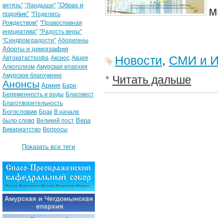
"Образ и
витязь"
"Ландыши"
м
подобие"
"Поделись
Рождеством"
"Православная
инициатива"
"Радость веры"
"Синдром радости"
Аборигены
Аборты и демография
Новости
,
СМИ и И
Автокатастрофа
Аксиос
Акция
Алкоголизм
Амурская епархия
Амурское благочиние
Читать дальше
Анонсы
Армия
Бари
Беременность и роды
Благовест
Благотворительность
Богословие
Брак
В начале
Вера
было слово
Великий пост
Викариатство
Вопросы
Показать все теги