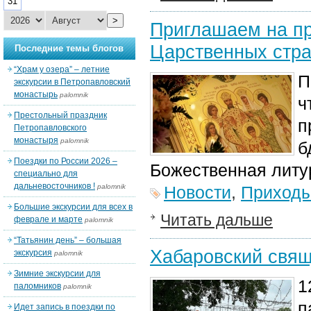
31
>
Приглашаем на пр
Царственных стра
Последние темы блогов
“Храм у озера” – летние
П
экскурсии в Петропавловский
монастырь
palomnik
ч
Престольный праздник
п
Петропавловского
монастыря
palomnik
б
Поездки по России 2026 –
Божественная литу
специально для
дальневосточников !
palomnik
Новости
,
Приход
Большие экскурсии для всех в
Читать дальше
феврале и марте
palomnik
“Татьянин день” – большая
Хабаровский свящ
экскурсия
palomnik
Зимние экскурсии для
1
паломников
palomnik
п
Идет запись в поездки по