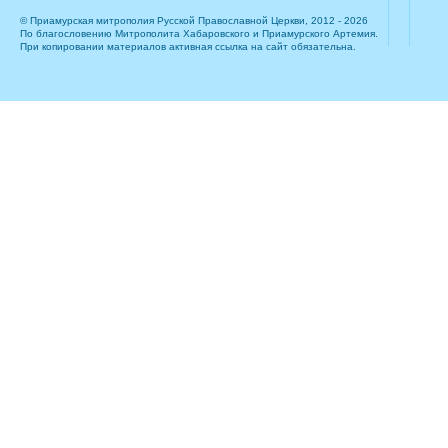
© Приамурская митрополия Русской Православной Церкви, 2012 - 2026
По благословению Митрополита Хабаровского и Приамурского Артемия.
При копировании материалов активная ссылка на сайт обязательна.