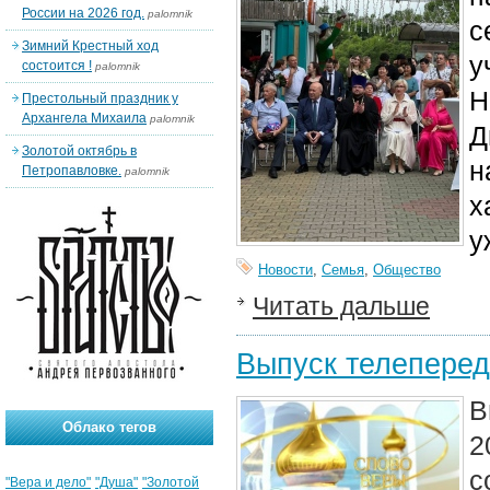
России на 2026 год.
palomnik
с
Зимний Крестный ход
у
состоится !
palomnik
Н
Престольный праздник у
Архангела Михаила
palomnik
Д
Золотой октябрь в
н
Петропавловке.
palomnik
х
у
Новости
,
Семья
,
Общество
Читать дальше
Выпуск телеперед
В
Облако тегов
2
с
"Вера и дело"
"Душа"
"Золотой