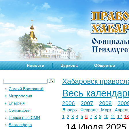
Новости
Церковь
Общество
Хабаровск правосл
Самый Восточный
Весь календар
Митрополия
2006
2007
2008
200
Епархия
Январь
Февраль
Март
Апрел
Семинария
1
2
3
4
5
6
7
8
9
10
11
12
13
Церковные СМИ
14 Июля 2025 
Блогосфера