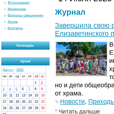
Фотогалерея
Медиатека
Журнал
Вопросы священнику
Архив
Завершила свою р
Контакты
Елизаветинского 
В
Календарь
Е
и
Архив
х
Август
-
2026
т
пн
вт
ср
чт
пт
сб
вс
1
2
но и дети общеобр
3
4
5
6
7
8
9
от храма.
10
11
12
13
14
15
16
Новости
,
Приход
17
18
19
20
21
22
23
24
25
26
27
28
29
30
Читать дальше