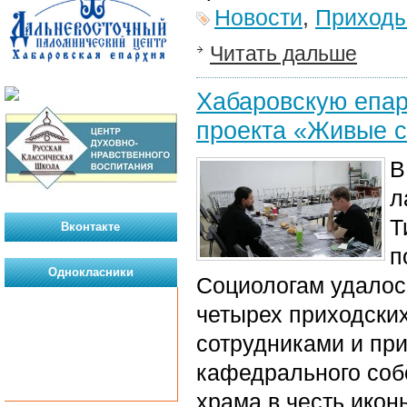
Новости
,
Приход
Читать дальше
Хабаровскую епар
проекта «Живые с
В
л
Т
Вконтакте
п
Однокласники
Социологам удалос
четырех приходски
сотрудниками и пр
кафедрального собо
храма в честь икон