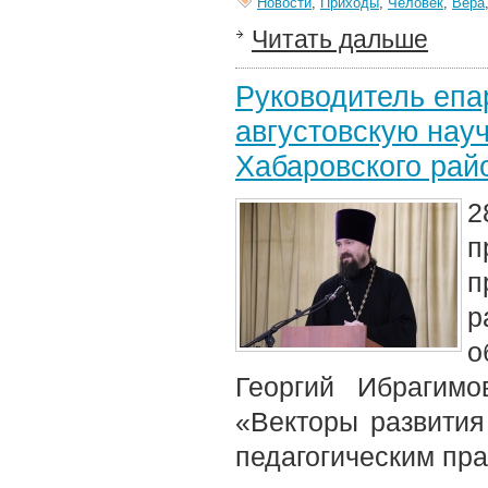
Новости
,
Приходы
,
Человек
,
Вера
Читать дальше
Руководитель епа
августовскую нау
Хабаровского рай
2
п
п
р
о
Георгий Ибрагим
«Векторы развития 
педагогическим пра