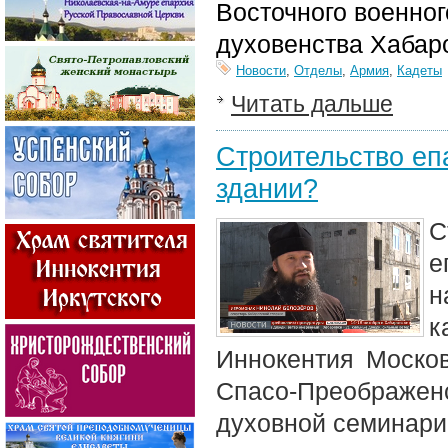
Восточного военног
духовенства Хабар
Новости
,
Отделы
,
Армия
,
Кадеты
Читать дальше
Строительство еп
здании?
С
е
н
к
Иннокентия Москов
Спасо-Преображен
духовной семинари