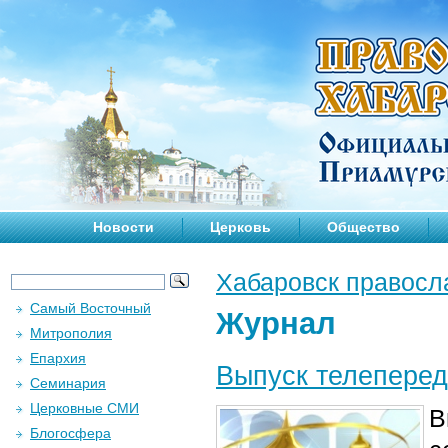
Новости
Церковь
Общество
Хабаровск правосл
Самый Восточный
Журнал
Митрополия
Епархия
Выпуск телеперед
Семинария
Церковные СМИ
В
Блогосфера