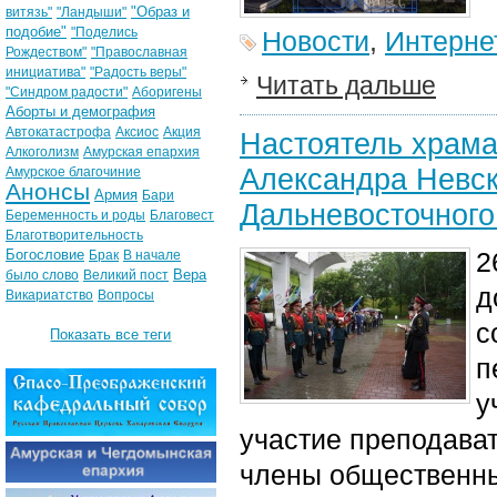
"Образ и
витязь"
"Ландыши"
подобие"
"Поделись
Новости
,
Интерне
Рождеством"
"Православная
инициатива"
"Радость веры"
Читать дальше
"Синдром радости"
Аборигены
Аборты и демография
Автокатастрофа
Аксиос
Акция
Настоятель храма 
Алкоголизм
Амурская епархия
Александра Невск
Амурское благочиние
Анонсы
Армия
Бари
Дальневосточного
Беременность и роды
Благовест
Благотворительность
Богословие
2
Брак
В начале
Вера
было слово
Великий пост
д
Викариатство
Вопросы
с
Показать все теги
п
у
участие преподават
члены общественны