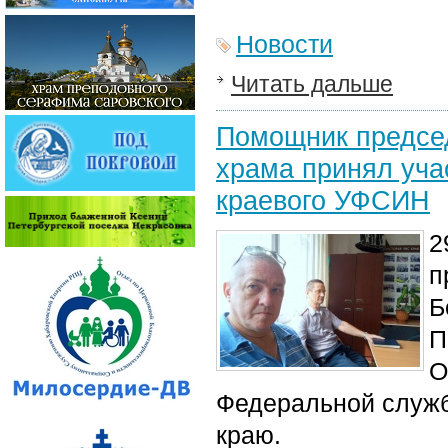
Новости
Читать дальше
Помощник председ
храма принял уча
краевого УФСИН
2
п
Б
П
О
Федеральной служб
краю.