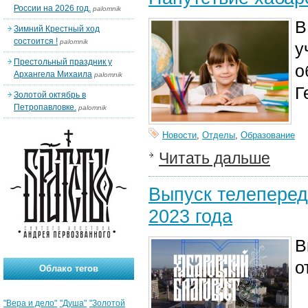
России на 2026 год.
palomnik
В
Зимний Крестный ход
состоится !
palomnik
у
Престольный праздник у
о
Архангела Михаила
palomnik
Г
Золотой октябрь в
Петропавловке.
palomnik
Новости
,
Отделы
,
Образование
Читать дальше
Выпуск телеперед
2023 года
В
о
Облако тегов
"Вера и дело"
"Душа"
"Золотой