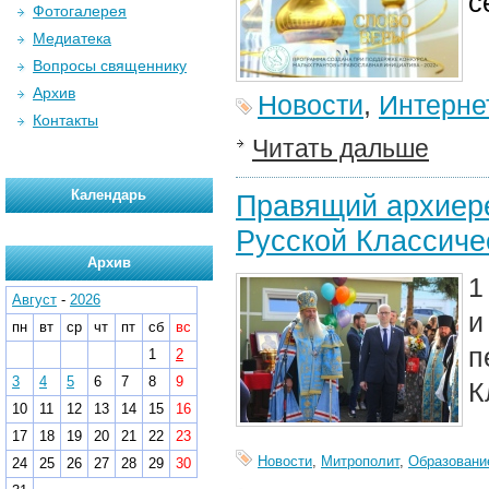
с
Фотогалерея
Медиатека
Вопросы священнику
Архив
Новости
,
Интерне
Контакты
Читать дальше
Календарь
Правящий архиере
Русской Классиче
Архив
1
Август
-
2026
и
пн
вт
ср
чт
пт
сб
вс
п
1
2
3
4
5
6
7
8
9
К
10
11
12
13
14
15
16
17
18
19
20
21
22
23
Новости
,
Митрополит
,
Образовани
24
25
26
27
28
29
30