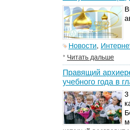
В
а
Новости
,
Интерне
Читать дальше
Правящий архиере
учебного года в 
3
к
Б
м