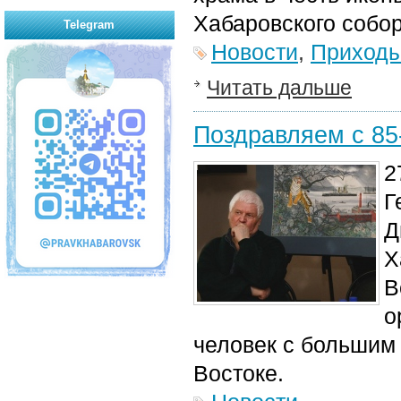
Хабаровского собо
Telegram
Новости
,
Приход
Читать дальше
Поздравляем с 8
2
Г
Д
Х
В
о
человек с большим 
Востоке.