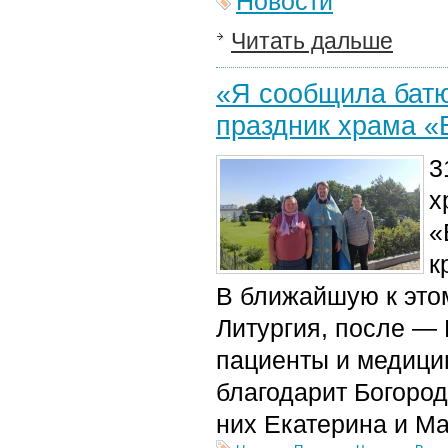
Новости
Читать дальше
«Я сообщила батю
праздник храма «
3
х
«
к
В ближайшую к этом
Литургия, после — 
пациенты и медицин
благодарит Богород
них Екатерина и М