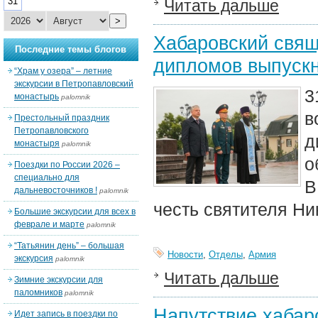
31
Читать дальше
>
Хабаровский свящ
Последние темы блогов
дипломов выпускн
“Храм у озера” – летние
экскурсии в Петропавловский
3
монастырь
palomnik
в
Престольный праздник
Петропавловского
д
монастыря
palomnik
о
Поездки по России 2026 –
специально для
В
дальневосточников !
palomnik
честь святителя Ни
Большие экскурсии для всех в
феврале и марте
palomnik
“Татьянин день” – большая
Новости
,
Отделы
,
Армия
экскурсия
palomnik
Читать дальше
Зимние экскурсии для
паломников
palomnik
Напутствие хабар
Идет запись в поездки по