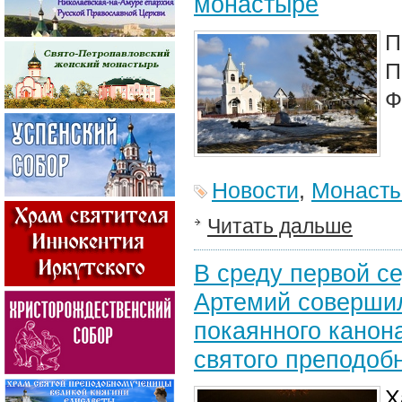
монастыре
П
П
Ф
Новости
,
Монасты
Читать дальше
В среду первой с
Артемий совершил
покаянного канон
святого преподоб
Х