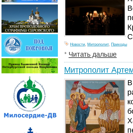
В
п
К
С
Новости
,
Митрополит
,
Приходы
Читать дальше
Митрополит Артем
В
р
к
б
Х
п