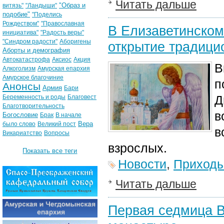
Читать дальше
"Образ и
витязь"
"Ландыши"
подобие"
"Поделись
Рождеством"
"Православная
В Елизаветинском
инициатива"
"Радость веры"
"Синдром радости"
Аборигены
открытие традици
Аборты и демография
Автокатастрофа
Аксиос
Акция
В
Алкоголизм
Амурская епархия
Амурское благочиние
п
Анонсы
Армия
Бари
Д
Беременность и роды
Благовест
Благотворительность
в
Богословие
Брак
В начале
Вера
было слово
Великий пост
в
Викариатство
Вопросы
взрослых.
Показать все теги
Новости
,
Приход
Читать дальше
Первая седмица В