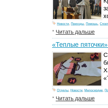
К
з
х
Новости
,
Приходы
,
Помощь
,
Спор
Читать дальше
«Теплые пяточки»
С
б
Х
«
Отделы
,
Новости
,
Милосердие
,
П
Читать дальше