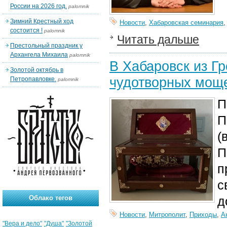
России на 2026 год.
palomnik
Зимний Крестный ход
Новости
,
Хабаровская семинария
состоится !
palomnik
Читать дальше
Престольный праздник у
Архангела Михаила
palomnik
В Хабаровск из Гр
Золотой октябрь в
чудотворных мощ
Петропавловке.
palomnik
П
П
(
П
п
с
Облако тегов
д
Новости
,
Митрополит
,
Приходы
,
А
"Вера и дело"
"Душа"
"Золотой