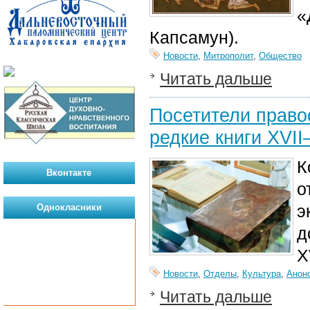
«
Капсамун).
Новости
,
Митрополит
,
Общество
Читать дальше
Посетители право
редкие книги XVII
К
Вконтакте
о
э
Однокласники
д
X
Новости
,
Отделы
,
Культура
,
Анон
Читать дальше