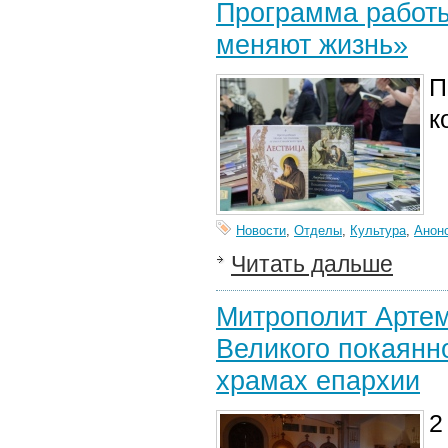
Программа работы
меняют жизнь»
П
к
Новости
,
Отделы
,
Культура
,
Анон
Читать дальше
Митрополит Артем
Великого покаянн
храмах епархии
2