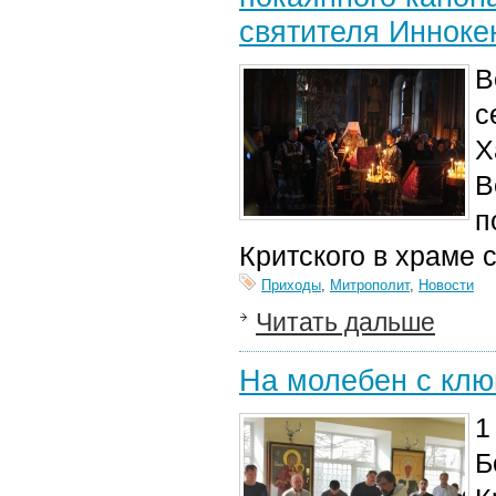
святителя Инноке
В
с
Х
В
п
Критского в храме 
Приходы
,
Митрополит
,
Новости
Читать дальше
На молебен с кл
1
Б