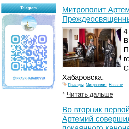
Митрополит Артем
Telegram
Преждеосвященн
4
В
П
г
С
Хабаровска.
Приходы
,
Митрополит
,
Новости
Читать дальше
Во вторник перво
Артемий совершил
покаянного канон