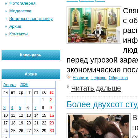
Фотогалерея
Свя
Медиатека
Вопросы священнику
с о
Архив
рас
Контакты
инф
люд
Календарь
перед угрозой зара
экономические посл
Архив
Новости
,
Церковь
,
Общество
Август
-
2026
Читать дальше
пн
вт
ср
чт
пт
сб
вс
1
2
Более двухсот ст
3
4
5
6
7
8
9
10
11
12
13
14
15
16
В
17
18
19
20
21
22
23
п
24
25
26
27
28
29
30
с