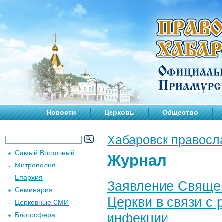
Новости
Церковь
Общество
Хабаровск правосл
Самый Восточный
Журнал
Митрополия
Епархия
Заявление Свяще
Семинария
Церкви в связи с
Церковные СМИ
инфекции
Блогосфера