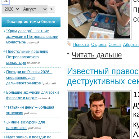
31
п
>
с
Последние темы блогов
“Храм у озера” – летние
экскурсии в Петропавловский
монастырь
palomnik
Новости
,
Отделы
,
Семья
,
Аборты 
Престольный праздник
Читать дальше
Петропавловского
монастыря
palomnik
Известный правос
Поездки по России 2026 –
специально для
деструктивных сек
дальневосточников !
palomnik
1
Большие экскурсии для всех в
феврале и марте
palomnik
д
“Татьянин день” – большая
к
экскурсия
palomnik
к
Зимние экскурсии для
паломников
palomnik
А
Идет запись в поездки по