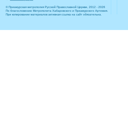
© Приамурская митрополия Русской Православной Церкви, 2012 - 2026
По благословению Митрополита Хабаровского и Приамурского Артемия.
При копировании материалов активная ссылка на сайт обязательна.