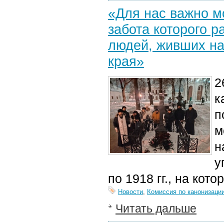
«Для нас важно м
забота которого 
людей, живших на
края»
2
к
п
м
н
у
п
о 1918 гг.
,
на кото
Новости
,
Комиссия по канонизаци
Читать дальше