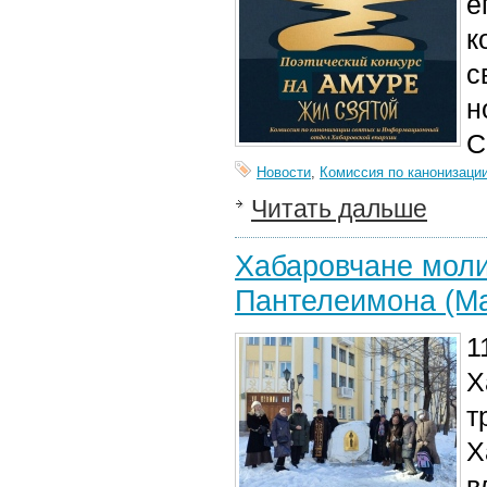
е
к
с
н
С
Новости
,
Комиссия по канонизаци
Читать дальше
Хабаровчане моли
Пантелеимона (Ма
1
Х
т
Х
в