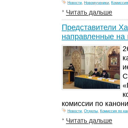
Новости
,
Новомученики
,
Комиссия
Читать дальше
Представители Ха
направленные на 
2
к
и
С
«
к
комиссии по канони
Новости
,
Отделы
,
Комиссия по ка
Читать дальше