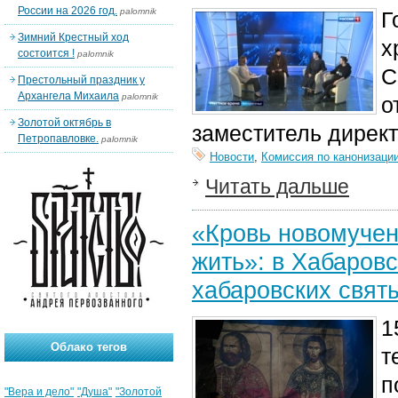
России на 2026 год.
palomnik
Г
Зимний Крестный ход
х
состоится !
palomnik
С
Престольный праздник у
Архангела Михаила
palomnik
о
Золотой октябрь в
заместитель дирек
Петропавловке.
palomnik
Новости
,
Комиссия по канонизаци
Читать дальше
«Кровь новомучен
жить»: в Хабаров
хабаровских свят
1
Облако тегов
т
п
"Вера и дело"
"Душа"
"Золотой