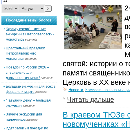
31
2
>
д
Последние темы блогов
в
“Храм у озера” – летние
р
экскурсии в Петропавловский
монастырь
palomnik
к
Престольный праздник
М
Петропавловского
монастыря
palomnik
святой: истории о 
Поездки по России 2026 –
памяти священников
специально для
дальневосточников !
palomnik
Церковь в XX веке 
Большие экскурсии для всех в
Новости
,
Комиссия по канонизаци
феврале и марте
palomnik
Читать дальше
“Татьянин день” – большая
экскурсия
palomnik
В краевом ТЮЗе с
Зимние экскурсии для
паломников
palomnik
новомучениках «Н
Идет запись в поездки по