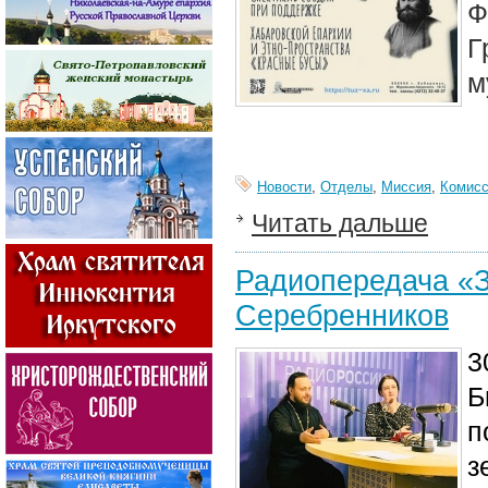
Ф
Г
м
Новости
,
Отделы
,
Миссия
,
Комисс
Читать дальше
Радиопередача «З
Серебренников
3
Б
п
з