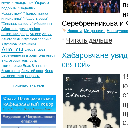
"Образ и
п
витязь"
"Ландыши"
подобие"
"Поделись
н
Рождеством"
"Православная
инициатива"
"Радость веры"
Серебренникова и 
"Синдром радости"
Аборигены
Аборты и демография
Новости
,
Митрополит
,
Новомучени
Автокатастрофа
Аксиос
Акция
Читать дальше
Алкоголизм
Амурская епархия
Амурское благочиние
Анонсы
Армия
Бари
Хабаровчане увид
Беременность и роды
Благовест
Благотворительность
святой»
Богословие
Брак
В начале
Вера
было слово
Великий пост
1
Викариатство
Вопросы
ю
Показать все теги
с
п
п
с