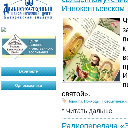
Иннокентьевском
Ч
з
п
к
в
п
Вконтакте
И
п
Однокласники
святой».
Новости
,
Приходы
,
Новомученики
Читать дальше
Радиопередача «