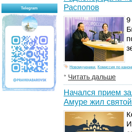
Распопов
Telegram
9
Б
п
з
Новомученики
,
Комиссия по канон
Читать дальше
Начался прием за
Амуре жил святой
К
И