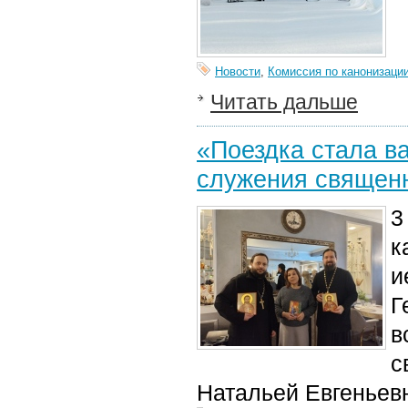
Новости
,
Комиссия по канонизаци
Читать дальше
«Поездка стала в
служения священ
3
к
и
Г
в
с
Натальей Евгеньев