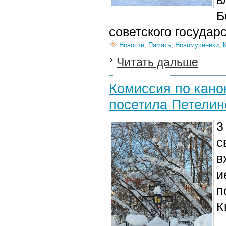
Б
советского государ
Новости
,
Память
,
Новомученики
,
Читать дальше
Комиссия по кано
посетила Петелин
3
с
в
и
п
К