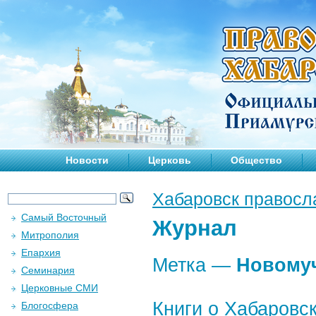
Новости
Церковь
Общество
Хабаровск правосл
Самый Восточный
Журнал
Митрополия
Епархия
Метка —
Новому
Семинария
Церковные СМИ
Книги о Хабаровс
Блогосфера