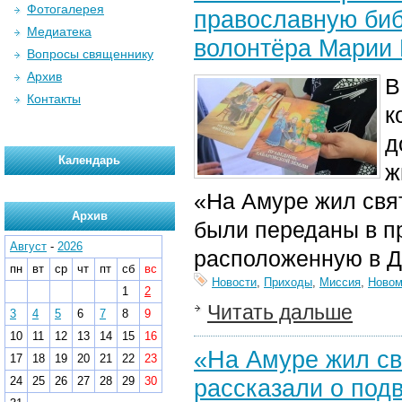
Фотогалерея
православную биб
Медиатека
волонтёра Марии 
Вопросы священнику
Архив
В
Контакты
к
д
Календарь
ж
«На Амуре жил свя
Архив
были переданы в п
Август
-
2026
расположенную в Д
пн
вт
ср
чт
пт
сб
вс
Новости
,
Приходы
,
Миссия
,
Новом
1
2
Читать дальше
3
4
5
6
7
8
9
10
11
12
13
14
15
16
«На Амуре жил св
17
18
19
20
21
22
23
24
25
26
27
28
29
30
рассказали о подв