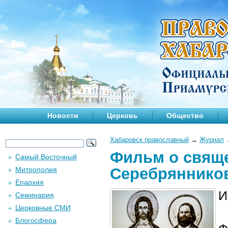
Новости
Церковь
Общество
Хабаровск православный
→
Журнал
Фильм о свящ
Самый Восточный
Серебряннико
Митрополия
Епархия
И
Семинария
Церковные СМИ
Блогосфера