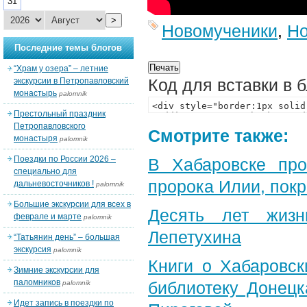
31
>
Новомученики
,
Но
Последние темы блогов
“Храм у озера” – летние
Код для вставки в 
экскурсии в Петропавловский
монастырь
palomnik
Престольный праздник
Петропавловского
Смотрите также:
монастыря
palomnik
Поездки по России 2026 –
В Хабаровске пр
специально для
пророка Илии, пок
дальневосточников !
palomnik
Большие экскурсии для всех в
Десять лет жизн
феврале и марте
palomnik
Лепетухина
“Татьянин день” – большая
экскурсия
palomnik
Книги о Хабаровс
Зимние экскурсии для
паломников
библиотеку Донец
palomnik
Идет запись в поездки по