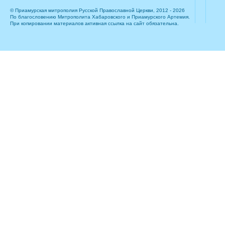
© Приамурская митрополия Русской Православной Церкви, 2012 - 2026
По благословению Митрополита Хабаровского и Приамурского Артемия.
При копировании материалов активная ссылка на сайт обязательна.