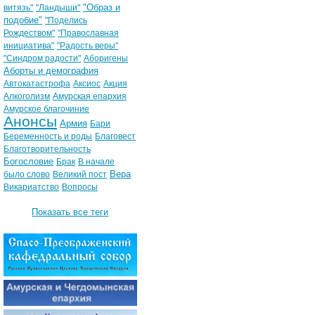
"Образ и
витязь"
"Ландыши"
подобие"
"Поделись
Рождеством"
"Православная
инициатива"
"Радость веры"
"Синдром радости"
Аборигены
Аборты и демография
Автокатастрофа
Аксиос
Акция
Алкоголизм
Амурская епархия
Амурское благочиние
Анонсы
Армия
Бари
Беременность и роды
Благовест
Благотворительность
Богословие
Брак
В начале
Вера
было слово
Великий пост
Викариатство
Вопросы
Показать все теги