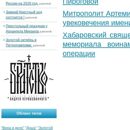
Пироговой
России на 2026 год.
palomnik
Митрополит Артеми
Зимний Крестный ход
состоится !
palomnik
увековечения имен
Престольный праздник у
Архангела Михаила
palomnik
Хабаровский свяще
Золотой октябрь в
мемориала воина
Петропавловке.
palomnik
операции
Облако тегов
"Вера и дело"
"Душа"
"Золотой