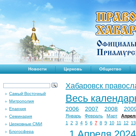
Новости
Церковь
Общество
Хабаровск правосл
Самый Восточный
Весь календар
Митрополия
2006
2007
2008
200
Епархия
Январь
Февраль
Март
Апрел
Семинария
1
2
3
4
5
6
7
8
9
10
11
12
13
Церковные СМИ
1 Апреля 2024 
Блогосфера