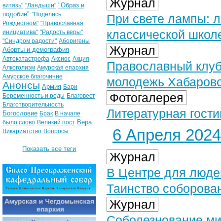
Журнал
"Образ и
витязь"
"Ландыши"
подобие"
"Поделись
При свете лампы: л
Рождеством"
"Православная
классической школ
инициатива"
"Радость веры"
"Синдром радости"
Аборигены
Журнал
Аборты и демография
Автокатастрофа
Аксиос
Акция
Православный клуб
Алкоголизм
Амурская епархия
Амурское благочиние
молодежь Хабаровс
Анонсы
Армия
Бари
Фотогалерея
Беременность и роды
Благовест
Благотворительность
Литературная гости
Богословие
Брак
В начале
Вера
было слово
Великий пост
6 Апреля 2024 
Викариатство
Вопросы
Показать все теги
Журнал
В Центре для люд
Таинство соборова
Журнал
Соболезнование ми