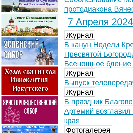
протодиакона Вяче
7 Апреля 2024 
Журнал
В канун Недели Кр
Пресвятой Богород
Всенощное бдение 
Журнал
Выпуск телепередач
Журнал
В праздник Благов
Артемий возглавил
края
Фотогалерея