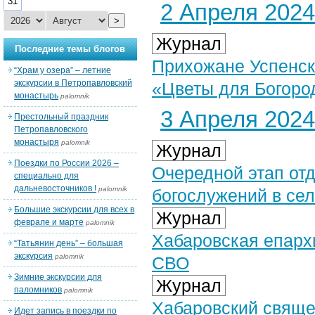
31
2 Апреля 2024 
>
Журнал
Последние темы блогов
Прихожане Успенск
“Храм у озера” – летние
экскурсии в Петропавловский
«Цветы для Богоро
монастырь
palomnik
3 Апреля 2024 
Престольный праздник
Петропавловского
монастыря
palomnik
Журнал
Поездки по России 2026 –
Очередной этап от
специально для
дальневосточников !
palomnik
богослужений в се
Большие экскурсии для всех в
Журнал
феврале и марте
palomnik
Хабаровская епарх
“Татьянин день” – большая
экскурсия
palomnik
СВО
Зимние экскурсии для
Журнал
паломников
palomnik
Хабаровский свяще
Идет запись в поездки по