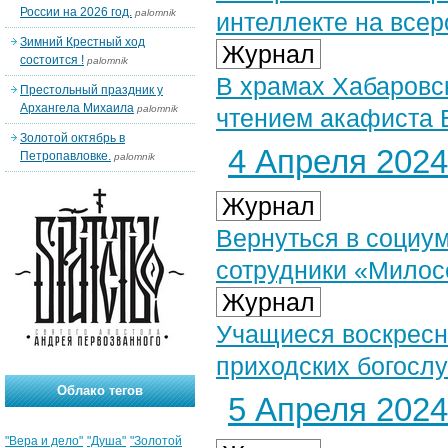
России на 2026 год.
palomnik
интеллекте на всер
Зимний Крестный ход
Журнал
состоится !
palomnik
В храмах Хабаровс
Престольный праздник у
Архангела Михаила
palomnik
чтением акафиста
Золотой октябрь в
4 Апреля 2024 
Петропавловке.
palomnik
Журнал
Вернуться в социу
сотрудники «Милос
Журнал
Учащиеся воскресн
приходских богосл
Облако тегов
5 Апреля 2024 
"Вера и дело"
"Душа"
"Золотой