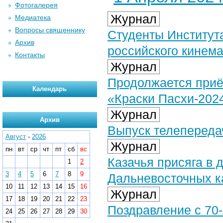
Фотогалерея
Журнал
Медиатека
Вопросы священнику
Студенты Институт
Архив
российского кинем
Контакты
Журнал
Продолжается приём
Календарь
«Краски Пасхи-202
Журнал
Архив
Выпуск телепередач
Август
-
2026
Журнал
пн
вт
ср
чт
пт
сб
вс
Казачья присяга в 
1
2
3
4
5
6
7
8
9
Дальневосточных к
10
11
12
13
14
15
16
Журнал
17
18
19
20
21
22
23
Поздравление с 70
24
25
26
27
28
29
30