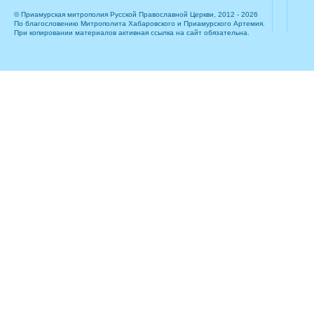
© Приамурская митрополия Русской Православной Церкви, 2012 - 2026
По благословению Митрополита Хабаровского и Приамурского Артемия.
При копировании материалов активная ссылка на сайт обязательна.