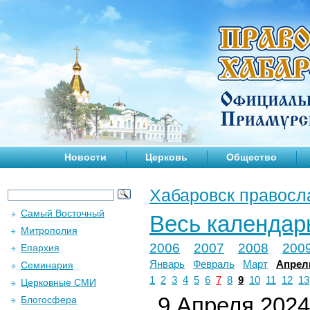
Новости
Церковь
Общество
Хабаровск правосл
Самый Восточный
Весь календар
Митрополия
2006
2007
2008
200
Епархия
Январь
Февраль
Март
Апрел
Семинария
1
2
3
4
5
6
7
8
9
10
11
12
13
Церковные СМИ
9 Апреля 2024 
Блогосфера