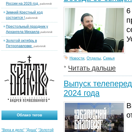
России на 2026 год.
palomnik
6
Зимний Крестный ход
состоится !
п
palomnik
Престольный праздник у
с
Архангела Михаила
palomnik
У
Золотой октябрь в
Петропавловке.
palomnik
Новости
,
Отделы
,
Семья
Читать дальше
Выпуск телеперед
2024 года
В
о
Облако тегов
"Вера и дело"
"Душа"
"Золотой