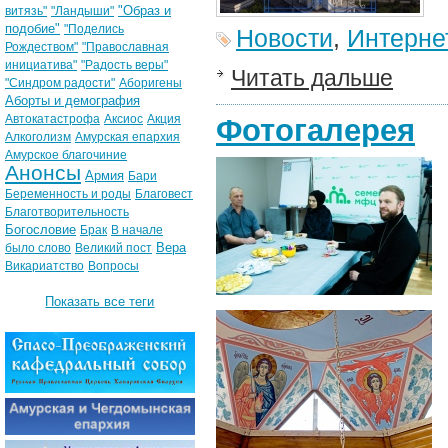
"Образ и
витязь"
"Ландыши"
подобие"
"Поделись
Новости
,
Интерне
Рождеством"
"Православная
инициатива"
"Радость веры"
Читать дальше
"Синдром радости"
Аборигены
Аборты и демография
Автокатастрофа
Аксиос
Акция
Фотогалерея
Алкоголизм
Амурская епархия
Амурское благочиние
Анонсы
Армия
Бари
Беременность и роды
Благовест
Благотворительность
Богословие
Брак
В начале
Вера
было слово
Великий пост
Викариатство
Вопросы
Показать все теги