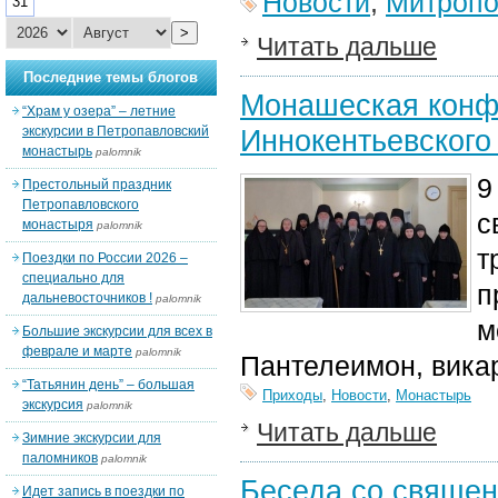
Новости
,
Митропо
31
>
Читать дальше
Последние темы блогов
Монашеская конф
“Храм у озера” – летние
экскурсии в Петропавловский
Иннокентьевского
монастырь
palomnik
9
Престольный праздник
Петропавловского
с
монастыря
palomnik
т
Поездки по России 2026 –
специально для
п
дальневосточников !
palomnik
м
Большие экскурсии для всех в
феврале и марте
palomnik
Пантелеимон, вика
“Татьянин день” – большая
Приходы
,
Новости
,
Монастырь
экскурсия
palomnik
Читать дальше
Зимние экскурсии для
паломников
palomnik
Беседа со свяще
Идет запись в поездки по