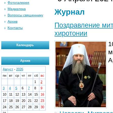
Фотогалерея
Медиатека
Журнал
Вопросы священнику
Архив
Поздравление мит
Контакты
хиротонии
1
Календарь
м
А
Архив
Август
-
2026
пн
вт
ср
чт
пт
сб
вс
1
2
3
4
5
6
7
8
9
10
11
12
13
14
15
16
17
18
19
20
21
22
23
24
25
26
27
28
29
30