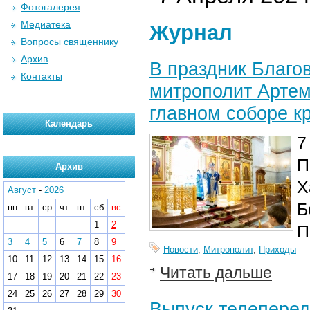
Фотогалерея
Медиатека
Журнал
Вопросы священнику
Архив
В праздник Благо
Контакты
митрополит Артем
главном соборе к
Календарь
7
П
Архив
Х
Август
-
2026
Б
пн
вт
ср
чт
пт
сб
вс
1
2
П
3
4
5
6
7
8
9
Новости
,
Митрополит
,
Приходы
10
11
12
13
14
15
16
Читать дальше
17
18
19
20
21
22
23
24
25
26
27
28
29
30
Выпуск телеперед