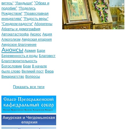
"Образ и
витязь"
"Ландыши"
подобие"
"Поделись
Рождеством"
"Православная
инициатива"
"Радость веры"
"Синдром радости"
Аборигены
Аборты и демография
Автокатастрофа
Аксиос
Акция
Алкоголизм
Амурская епархия
Амурское благочиние
Анонсы
Армия
Бари
Беременность и роды
Благовест
Благотворительность
Богословие
Брак
В начале
Вера
было слово
Великий пост
Викариатство
Вопросы
Показать все теги