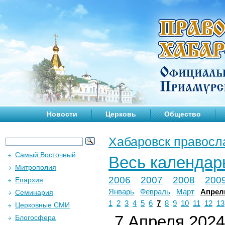
Новости
Церковь
Общество
Хабаровск правосл
Самый Восточный
Весь календар
Митрополия
2006
2007
2008
200
Епархия
Январь
Февраль
Март
Апрел
Семинария
1
2
3
4
5
6
7
8
9
10
11
12
13
Церковные СМИ
7 Апреля 2024 
Блогосфера