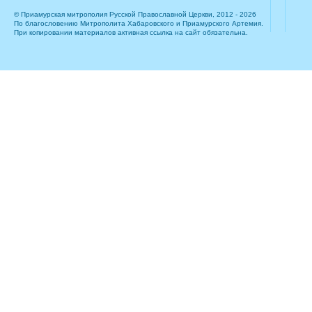
© Приамурская митрополия Русской Православной Церкви, 2012 - 2026
По благословению Митрополита Хабаровского и Приамурского Артемия.
При копировании материалов активная ссылка на сайт обязательна.