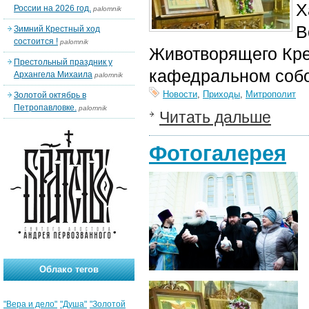
Х
России на 2026 год.
palomnik
В
Зимний Крестный ход
состоится !
palomnik
Животворящего Кре
Престольный праздник у
кафедральном собо
Архангела Михаила
palomnik
Новости
,
Приходы
,
Митрополит
Золотой октябрь в
Петропавловке.
palomnik
Читать дальше
Фотогалерея
Облако тегов
"Вера и дело"
"Душа"
"Золотой