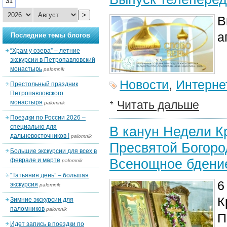
31
>
В
а
Последние темы блогов
“Храм у озера” – летние
экскурсии в Петропавловский
монастырь
palomnik
Новости
,
Интерне
Престольный праздник
Петропавловского
Читать дальше
монастыря
palomnik
Поездки по России 2026 –
специально для
В канун Недели К
дальневосточников !
palomnik
Пресвятой Богор
Большие экскурсии для всех в
Всенощное бдение
феврале и марте
palomnik
“Татьянин день” – большая
6
экскурсия
palomnik
К
Зимние экскурсии для
паломников
palomnik
П
Идет запись в поездки по