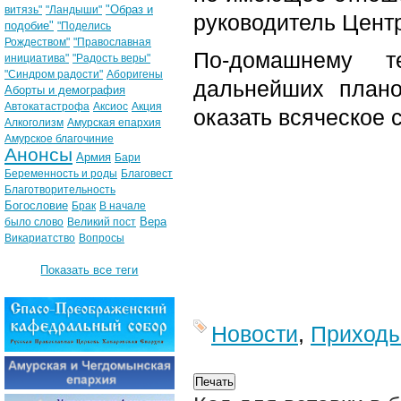
"Образ и
витязь"
"Ландыши"
руководитель Цент
подобие"
"Поделись
Рождеством"
"Православная
По-домашнему т
инициатива"
"Радость веры"
"Синдром радости"
Аборигены
дальнейших плано
Аборты и демография
Автокатастрофа
Аксиос
Акция
оказать всяческое 
Алкоголизм
Амурская епархия
Амурское благочиние
Анонсы
Армия
Бари
Беременность и роды
Благовест
Благотворительность
Богословие
Брак
В начале
Вера
было слово
Великий пост
Викариатство
Вопросы
Показать все теги
Новости
,
Приход