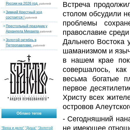
Встреча продолжил
России на 2026 год.
palomnik
столом обсудили н
Зимний Крестный ход
состоится !
palomnik
проблемы сохран
Престольный праздник у
православие среди
Архангела Михаила
palomnik
Дальнего Востока 
Золотой октябрь в
Петропавловке.
palomnik
шаманизмом и языч
в нашем крае пок
совершалось, как
весьма богатые п
первое десятилети
Христу всех жителе
островов Алеутског
Облако тегов
- Сегодняшний нан
не имеющее отноше
"Вера и дело"
"Душа"
"Золотой