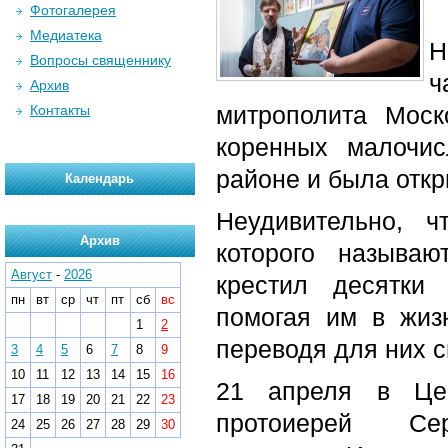
Фотогалерея
Медиатека
Н
Вопросы священнику
ч
Архив
митрополита Моск
Контакты
коренных малочи
районе и была откр
Календарь
Неудивительно, ч
Архив
которого называю
Август
-
2026
крестил десятки
пн
вт
ср
чт
пт
сб
вс
помогая им в жизн
1
2
переводя для них с
3
4
5
6
7
8
9
10
11
12
13
14
15
16
21 апреля в Цен
17
18
19
20
21
22
23
протоиерей С
24
25
26
27
28
29
30