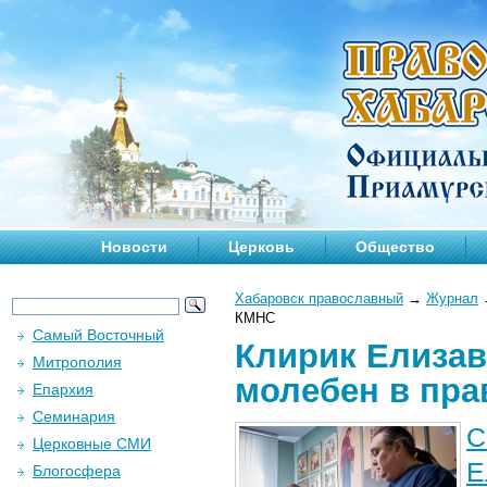
Новости
Церковь
Общество
Хабаровск православный
→
Журнал
КМНС
Самый Восточный
Клирик Елизав
Митрополия
молебен в пра
Епархия
Семинария
С
Церковные СМИ
Е
Блогосфера