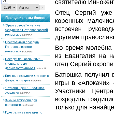
святителю Иннокен
31
>
Отец Сергий уже
Последние темы блогов
коренных малочис
“Храм у озера” – летние
встречен руково
экскурсии в Петропавловский
монастырь
palomnik
другими православ
Престольный праздник
Во время молебна 
Петропавловского
монастыря
palomnik
из Евангелия на н
Поездки по России 2026 –
отец Сергий окроп
специально для
дальневосточников !
palomnik
Батюшка получил в
Большие экскурсии для всех в
феврале и марте
palomnik
игры в «Апокачи» 
“Татьянин день” – большая
Участники Центр
экскурсия
palomnik
возродить традици
Зимние экскурсии для
паломников
palomnik
только для нанайце
Идет запись в поездки по