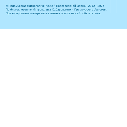
© Приамурская митрополия Русской Православной Церкви, 2012 - 2026
По благословению Митрополита Хабаровского и Приамурского Артемия.
При копировании материалов активная ссылка на сайт обязательна.