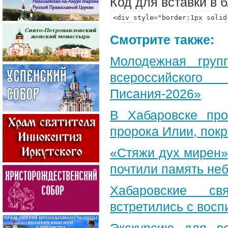
Код для вставки в 
Смотрите также:
Молодежная груп
всероссийского
Писания-2026»
В Хабаровске пр
пророка Илии, пок
«Стяжи дух мирен»
почтили память неб
Хабаровские св
встретились с вос