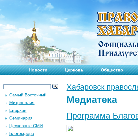
Новости
Церковь
Общество
Хабаровск правосл
Самый Восточный
Медиатека
Митрополия
Епархия
Программа Благов
Семинария
Церковные СМИ
Блогосфера