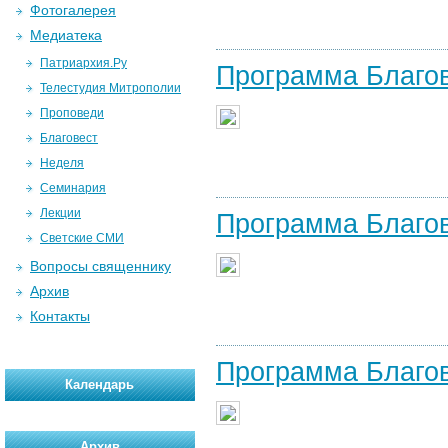
Фотогалерея
Медиатека
Патриархия.Ру
Программа Благов
Телестудия Митрополии
Проповеди
Благовест
Неделя
Семинария
Лекции
Программа Благов
Светские СМИ
Вопросы священнику
Архив
Контакты
Программа Благов
Календарь
Архив