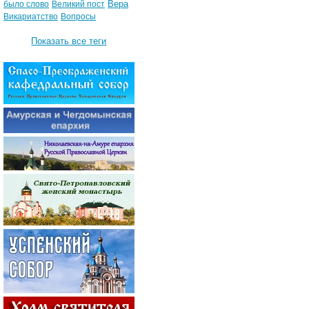
Вера
было слово
Великий пост
Викариатство
Вопросы
Показать все теги