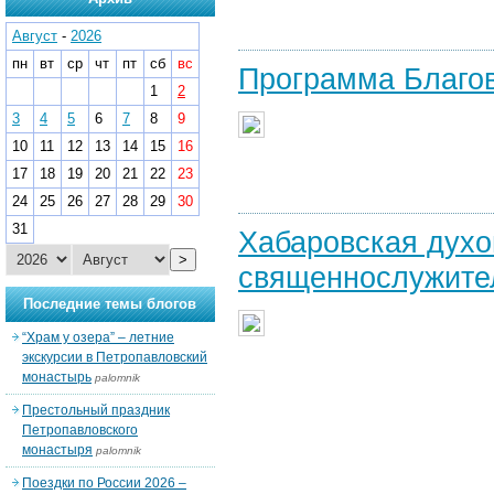
Август
-
2026
пн
вт
ср
чт
пт
сб
вс
Программа Благов
1
2
3
4
5
6
7
8
9
10
11
12
13
14
15
16
17
18
19
20
21
22
23
24
25
26
27
28
29
30
31
Хабаровская духо
>
священнослужите
Последние темы блогов
“Храм у озера” – летние
экскурсии в Петропавловский
монастырь
palomnik
Престольный праздник
Петропавловского
монастыря
palomnik
Поездки по России 2026 –