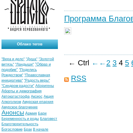
Программа Благов
Облако тегов
"Вера и дело"
"Душа"
"Золотой
← Ctrl
←
←
2
3
4
5
"Образ и
витязь"
"Ландыши"
подобие"
"Поделись
Рождеством"
"Православная
RSS
инициатива"
"Радость веры"
"Синдром радости"
Аборигены
Аборты и демография
Автокатастрофа
Аксиос
Акция
Алкоголизм
Амурская епархия
Амурское благочиние
Анонсы
Армия
Бари
Беременность и роды
Благовест
Благотворительность
Богословие
Брак
В начале