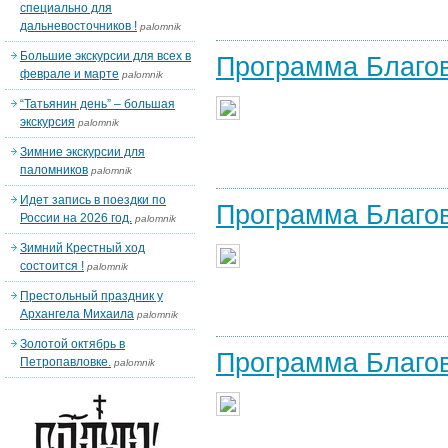
специально для
дальневосточников !
palomnik
Большие экскурсии для всех в
Программа Благов
феврале и марте
palomnik
“Татьянин день” – большая
экскурсия
palomnik
Зимние экскурсии для
паломников
palomnik
Идет запись в поездки по
Программа Благов
России на 2026 год.
palomnik
Зимний Крестный ход
состоится !
palomnik
Престольный праздник у
Архангела Михаила
palomnik
Золотой октябрь в
Программа Благов
Петропавловке.
palomnik