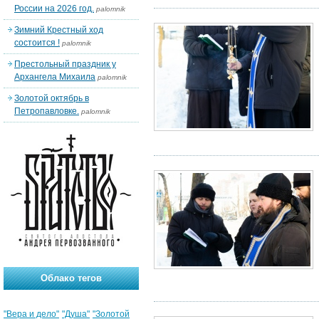
России на 2026 год.
palomnik
Зимний Крестный ход
состоится !
palomnik
Престольный праздник у
Архангела Михаила
palomnik
Золотой октябрь в
Петропавловке.
palomnik
Облако тегов
"Вера и дело"
"Душа"
"Золотой