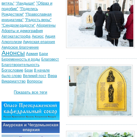
"Образ и
витязь"
"Ландыши"
подобие"
"Поделись
Рождеством"
"Православная
инициатива"
"Радость веры"
"Синдром радости"
Аборигены
Аборты и демография
Автокатастрофа
Аксиос
Акция
Алкоголизм
Амурская епархия
Амурское благочиние
Анонсы
Армия
Бари
Беременность и роды
Благовест
Благотворительность
Богословие
Брак
В начале
Вера
было слово
Великий пост
Викариатство
Вопросы
Показать все теги