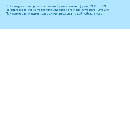
© Приамурская митрополия Русской Православной Церкви, 2012 - 2026
По благословению Митрополита Хабаровского и Приамурского Артемия.
При копировании материалов активная ссылка на сайт обязательна.