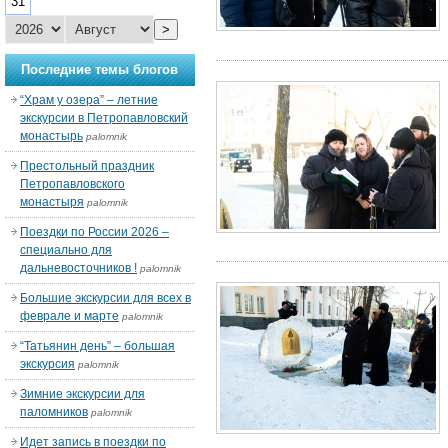
31
>
Последние темы блогов
“Храм у озера” – летние
экскурсии в Петропавловский
монастырь
palomnik
Престольный праздник
Петропавловского
монастыря
palomnik
Поездки по России 2026 –
специально для
дальневосточников !
palomnik
Большие экскурсии для всех в
феврале и марте
palomnik
“Татьянин день” – большая
экскурсия
palomnik
Зимние экскурсии для
паломников
palomnik
Идет запись в поездки по