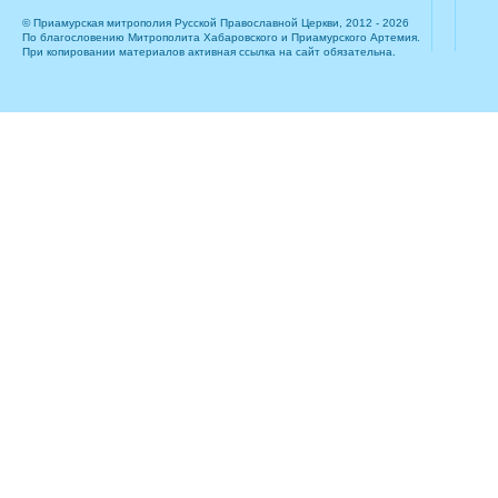
© Приамурская митрополия Русской Православной Церкви, 2012 - 2026
По благословению Митрополита Хабаровского и Приамурского Артемия.
При копировании материалов активная ссылка на сайт обязательна.