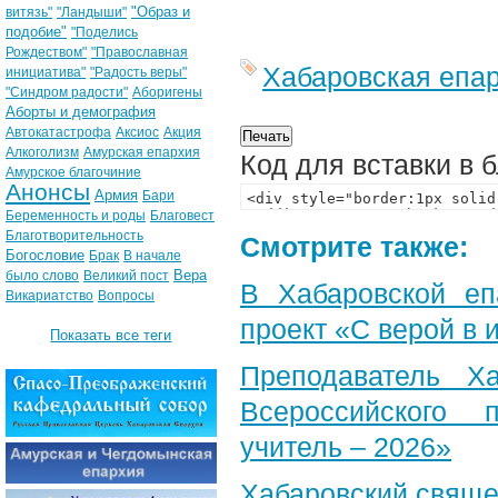
"Образ и
витязь"
"Ландыши"
подобие"
"Поделись
Рождеством"
"Православная
Хабаровская епа
инициатива"
"Радость веры"
"Синдром радости"
Аборигены
Аборты и демография
Автокатастрофа
Аксиос
Акция
Алкоголизм
Амурская епархия
Код для вставки в 
Амурское благочиние
Анонсы
Армия
Бари
Беременность и роды
Благовест
Благотворительность
Смотрите также:
Богословие
Брак
В начале
Вера
было слово
Великий пост
В Хабаровской еп
Викариатство
Вопросы
проект «С верой в
Показать все теги
Преподаватель Х
Всероссийского 
учитель – 2026»
Хабаровский свяще