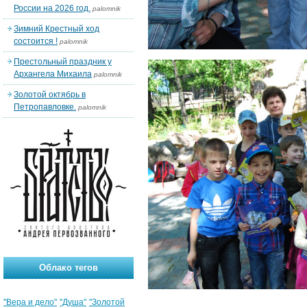
России на 2026 год.
palomnik
Зимний Крестный ход
состоится !
palomnik
Престольный праздник у
Архангела Михаила
palomnik
Золотой октябрь в
Петропавловке.
palomnik
Облако тегов
"Вера и дело"
"Душа"
"Золотой