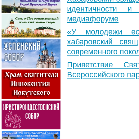
идентичности и
медиафоруме
«У молодежи ес
хабаровский свя
современного поко
Приветствие Свя
Всероссийского па