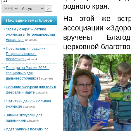
31
родного края.
>
На этой же встр
Последние темы блогов
ассоциации «Здоро
“Храм у озера” – летние
экскурсии в Петропавловский
вручены Благода
монастырь
palomnik
церковной благотво
Престольный праздник
Петропавловского
монастыря
palomnik
Поездки по России 2026 –
специально для
дальневосточников !
palomnik
Большие экскурсии для всех в
феврале и марте
palomnik
“Татьянин день” – большая
экскурсия
palomnik
Зимние экскурсии для
паломников
palomnik
Идет запись в поездки по