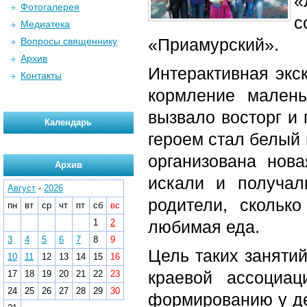
«
Фотогалерея
с
Медиатека
«Приамурский».
Вопросы священнику
Архив
Интерактивная экс
Контакты
кормление мален
вызвало восторг и 
Календарь
героем стал белый 
организована нова
Архив
искали и получал
Август
-
2026
родители, скольк
пн
вт
ср
чт
пт
сб
вс
1
2
любимая еда.
3
4
5
6
7
8
9
Цель таких занятий
10
11
12
13
14
15
16
краевой ассоциац
17
18
19
20
21
22
23
24
25
26
27
28
29
30
формированию у де