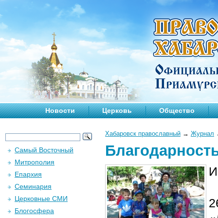
Новости
Церковь
Общество
Хабаровск православный
→
Журнал
Благодарность
Самый Восточный
Митрополия
И
Епархия
Семинария
Церковные СМИ
2
Блогосфера