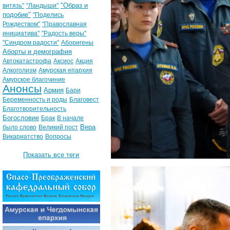
"Образ и
витязь"
"Ландыши"
подобие"
"Поделись
Рождеством"
"Православная
инициатива"
"Радость веры"
"Синдром радости"
Аборигены
Аборты и демография
Автокатастрофа
Аксиос
Акция
Алкоголизм
Амурская епархия
Амурское благочиние
Анонсы
Армия
Бари
Беременность и роды
Благовест
Благотворительность
Богословие
Брак
В начале
Вера
было слово
Великий пост
Викариатство
Вопросы
Показать все теги