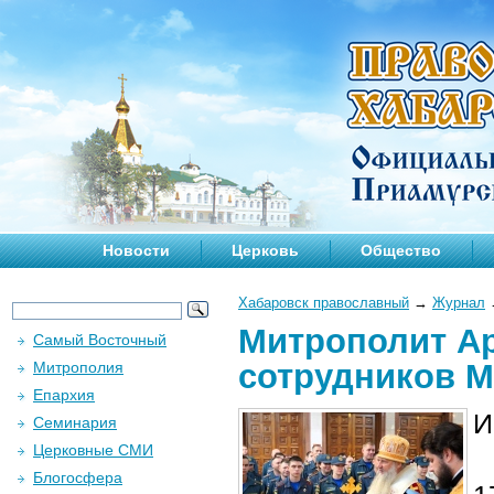
Новости
Церковь
Общество
Хабаровск православный
→
Журнал
Митрополит Ар
Самый Восточный
сотрудников 
Митрополия
Епархия
И
Семинария
Церковные СМИ
Блогосфера