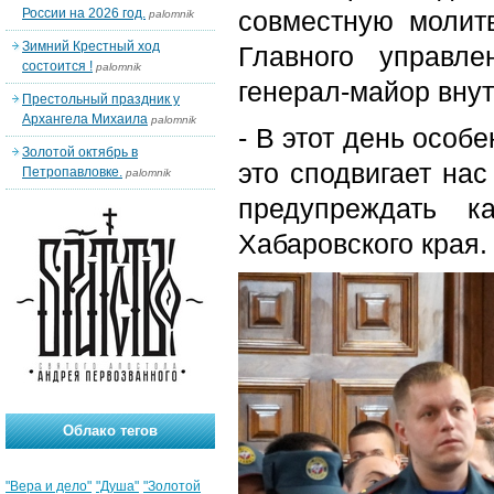
России на 2026 год.
совместную молит
palomnik
Зимний Крестный ход
Главного управл
состоится !
palomnik
генерал-майор вну
Престольный праздник у
Архангела Михаила
palomnik
- В этот день особ
Золотой октябрь в
это сподвигает нас
Петропавловке.
palomnik
предупреждать к
Хабаровского края.
Облако тегов
"Вера и дело"
"Душа"
"Золотой