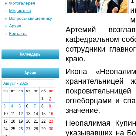
1
Фотогалерея
и
Медиатека
м
Вопросы священнику
Архив
Артемий возгла
Контакты
кафедральном собо
сотрудники главн
Календарь
краю.
Икона «Неопали
Архив
хранительницей 
Август
-
2026
покровительницей
пн
вт
ср
чт
пт
сб
вс
1
2
огнеборцами и спа
3
4
5
6
7
8
9
значение.
10
11
12
13
14
15
16
Неопалимая Купин
17
18
19
20
21
22
23
24
25
26
27
28
29
30
указывавших на Бо