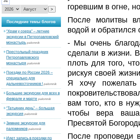
31
горевшим в огне, н
>
После молитвы вл
Последние темы блогов
водой и обратился 
“Храм у озера” – летние
экскурсии в Петропавловский
- Мы очень благод
монастырь
palomnik
сделали в жизни. 
Престольный праздник
Петропавловского
плоть для того, чт
монастыря
palomnik
рискуя своей жизни
Поездки по России 2026 –
специально для
Я хочу пожелать
дальневосточников !
palomnik
покровительствовал
Большие экскурсии для всех в
феврале и марте
palomnik
вам того, кто в ну
“Татьянин день” – большая
чтобы вера ваша
экскурсия
palomnik
Пресвятой Богороди
Зимние экскурсии для
паломников
palomnik
После проповеди в
Идет запись в поездки по