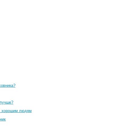
ховника?
 лучше?
вь хорошим людям
ник