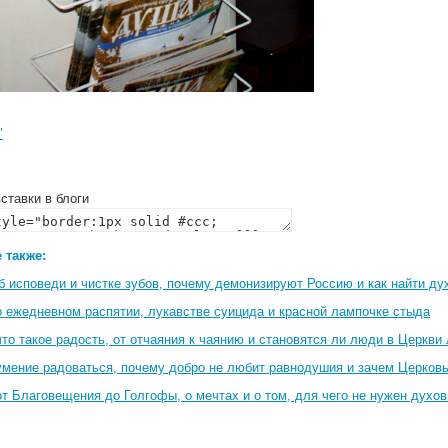
"
ставки в блоги
 также:
б исповеди и чистке зубов, почему демонизируют Россию и как найти ду
о ежедневном распятии, лукавстве суицида и красной лампочке стыда
то такое радость, от отчаяния к чаянию и становятся ли люди в Церкви
умение радоваться, почему добро не любит равнодушия и зачем Церко
т Благовещения до Голгофы, о мечтах и о том, для чего не нужен духов