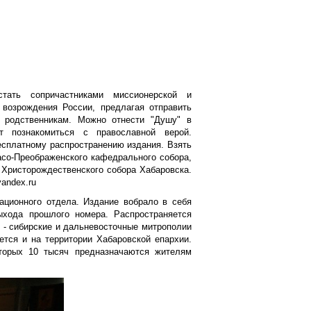
стать сопричастниками миссионерской и
 возрождения России, предлагая отправить
 родственникам. Можно отнести "Душу" в
т познакомиться с православной верой.
есплатному распространению издания. Взять
со-Преображенского кафедрального собора,
 Христорождественского собора Хабаровска.
andex.ru
ационного отдела. Издание вобрало в себя
ыхода прошлого номера. Распространяется
о - сибирские и дальневосточные митрополии
ется и на территории Хабаровской епархии.
торых 10 тысяч предназначаются жителям