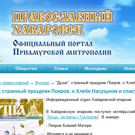
Общество
Семья
Молодежь
Ново
к православный
→
Журнал
→
"Душа": странный праздник Покров, о Хле
: странный праздник Покров, о Хлебе Насущном и спас
Информационный отдел Хабаровской епархии
В Хабаровскую епархию поступил октябрьски
"Душа - встреча с Господом"
. В номере:
- Покров Божией Матери
-Молимся и не меняемся