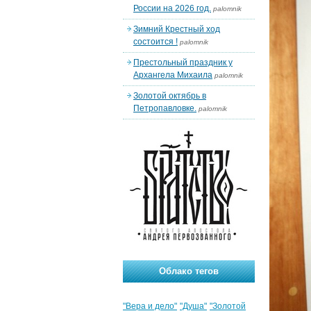
России на 2026 год.
palomnik
Зимний Крестный ход
состоится !
palomnik
Престольный праздник у
Архангела Михаила
palomnik
Золотой октябрь в
Петропавловке.
palomnik
Облако тегов
"Вера и дело"
"Душа"
"Золотой