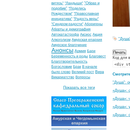
"Образ и
витязь"
"Ландыши"
подобие"
"Поделись
Рождеством"
"Православная
инициатива"
"Радость веры"
"Синдром радости"
Аборигены
Аборты и демография
Автокатастрофа
Аксиос
Акция
"Душа
Алкоголизм
Амурская епархия
Амурское благочиние
Анонсы
Армия
Бари
Беременность и роды
Благовест
Код для в
Благотворительность
Богословие
Брак
В начале
Вера
было слово
Великий пост
Смотрите
Викариатство
Вопросы
"Душа": о
Показать все теги
«Душа»: 
«Душа»: ч
«Душа»: 
«Душа»: о