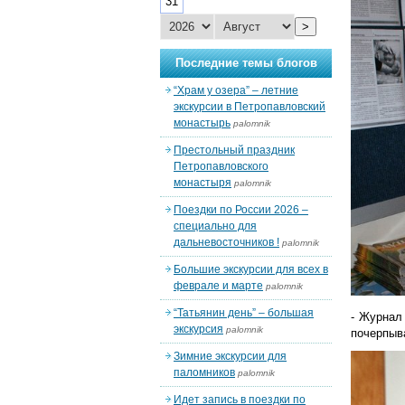
31
>
Последние темы блогов
“Храм у озера” – летние
экскурсии в Петропавловский
монастырь
palomnik
Престольный праздник
Петропавловского
монастыря
palomnik
Поездки по России 2026 –
специально для
дальневосточников !
palomnik
Большие экскурсии для всех в
феврале и марте
palomnik
“Татьянин день” – большая
- Журнал
экскурсия
palomnik
почерпыва
Зимние экскурсии для
паломников
palomnik
Идет запись в поездки по