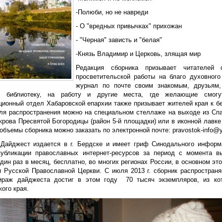
-Полюби, но не навреди
- О "вредных привычках" прихожан
- "Черная" зависть и "белая"
-Князь Владимир и Церковь, злящая мир
Редакция сборника призывает читателей 
просветительской работы на благо духовного
журнал по почте своим знакомым, друзьям,
у, библиотеку, на работу и другие места, где желающие смогу
ионный отдел Хабаровской епархии также призывает жителей края к б
ля распространения можно на специальном стеллаже на выходе из Спа
крова Пресвятой Богородицы (район 5-й площадки) или в иконной лавке
бъемы сборника можно заказать по электронной почте: pravostok-info@y
 Дайджест издается в г. Бердске и имеет гриф Синодального информ
убликации православных интернет-ресурсов за период с момента в
дин раз в месяц, бесплатно, во многих регионах России, в основном эт
и Русской Православной Церкви. С июля 2013 г. сборник распространя
раж дайджеста достиг в этом году 70 тысяч экземпляров, из ко
ого края.