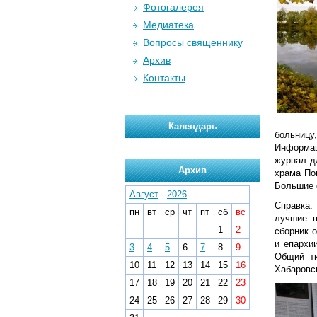
Фотогалерея
Медиатека
Вопросы священнику
Архив
Контакты
Календарь
больниц
Информац
журнал д
Архив
храма По
Большие о
Август
-
2026
Справка:
пн
вт
ср
чт
пт
сб
вс
лучшие п
1
2
сборник о
и епархи
3
4
5
6
7
8
9
Общий ти
10
11
12
13
14
15
16
Хабаровск
17
18
19
20
21
22
23
24
25
26
27
28
29
30