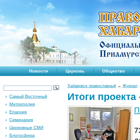
Новости
Церковь
Общество
Хабаровск православный
→
Журнал
Итоги проекта
Самый Восточный
Митрополия
П
Епархия
Семинария
Церковные СМИ
7
Блогосфера