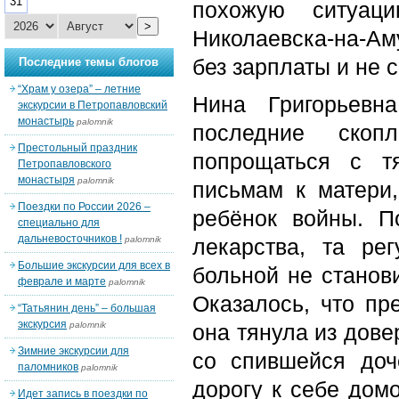
31
похожую ситуац
>
Николаевска-на-Аму
без зарплаты и не 
Последние темы блогов
“Храм у озера” – летние
Нина Григорьевн
экскурсии в Петропавловский
монастырь
palomnik
последние скоп
Престольный праздник
попрощаться с т
Петропавловского
монастыря
palomnik
письмам к матери,
Поездки по России 2026 –
ребёнок войны. П
специально для
дальневосточников !
palomnik
лекарства, та ре
Большие экскурсии для всех в
больной не станов
феврале и марте
palomnik
Оказалось, что пр
“Татьянин день” – большая
экскурсия
palomnik
она тянула из дове
Зимние экскурсии для
со спившейся доч
паломников
palomnik
дорогу к себе домо
Идет запись в поездки по