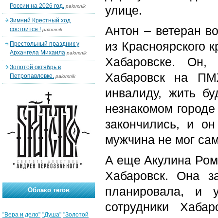
России на 2026 год.
palomnik
улице.
Зимний Крестный ход
Антон – ветеран в
состоится !
palomnik
из Красноярского к
Престольный праздник у
Архангела Михаила
palomnik
Хабаровске. Он,
Золотой октябрь в
Хабаровск на ПМ
Петропавловке.
palomnik
инвалиду, жить бу
незнакомом городе
закончились, и о
мужчина не мог сам
А еще Акулина Ром
Хабаровск. Она з
планировала, и 
Облако тегов
сотрудники Хабар
"Вера и дело"
"Душа"
"Золотой