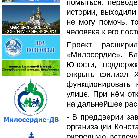
помыться, переоде
истории, выходили 
не могу помочь, т
человека к его пос
Проект расшири
«Милосердие». Бл
Юности, поддержк
открыть филиал 
функционировать
улице. При нём от
на дальнейшее ра
- В преддверии за
организации Конст
очередную встречу