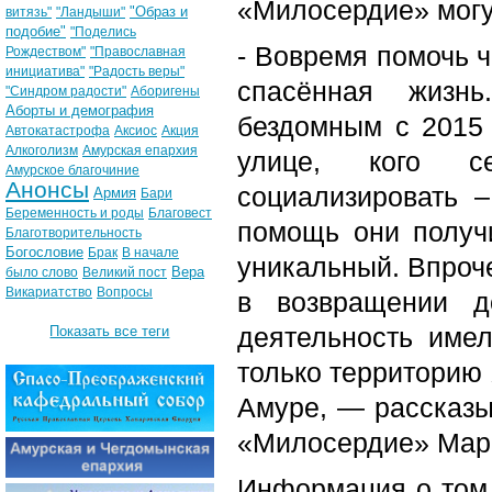
«Милосердие» могу
"Образ и
витязь"
"Ландыши"
подобие"
"Поделись
- Вовремя помочь ч
Рождеством"
"Православная
инициатива"
"Радость веры"
спасённая жизн
"Синдром радости"
Аборигены
Аборты и демография
бездомным с 2015 
Автокатастрофа
Аксиос
Акция
Алкоголизм
Амурская епархия
улице, кого се
Амурское благочиние
Анонсы
социализировать 
Армия
Бари
Беременность и роды
Благовест
помощь они получ
Благотворительность
Богословие
Брак
В начале
уникальный. Впроч
Вера
было слово
Великий пост
Викариатство
Вопросы
в возвращении д
деятельность име
Показать все теги
только территорию 
Амуре, — рассказы
«Милосердие» Мар
Информация о том