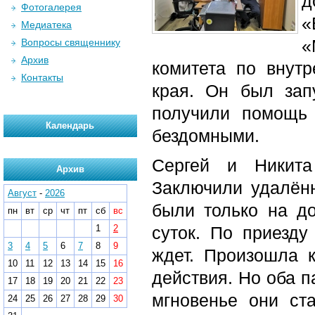
д
Фотогалерея
«
Медиатека
«
Вопросы священнику
Архив
комитета по внутр
Контакты
края. Он был зап
получили помощь 
Календарь
бездомными.
Сергей и Никита
Архив
Заключили удалённ
Август
-
2026
были только на до
пн
вт
ср
чт
пт
сб
вс
1
2
суток. По приезду
3
4
5
6
7
8
9
ждет. Произошла к
10
11
12
13
14
15
16
действия. Но оба п
17
18
19
20
21
22
23
мгновенье они ст
24
25
26
27
28
29
30