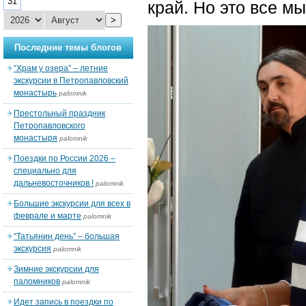
31
край. Но это все м
>
Последние темы блогов
“Храм у озера” – летние
экскурсии в Петропавловский
монастырь
palomnik
Престольный праздник
Петропавловского
монастыря
palomnik
Поездки по России 2026 –
специально для
дальневосточников !
palomnik
Большие экскурсии для всех в
феврале и марте
palomnik
“Татьянин день” – большая
экскурсия
palomnik
Зимние экскурсии для
паломников
palomnik
Идет запись в поездки по