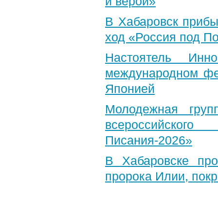
и верой»
В Хабаровск прибы
ход «Россия под П
Настоятель Инн
международном фе
Японией
Молодежная груп
всероссийского
Писания-2026»
В Хабаровске пр
пророка Илии, пок