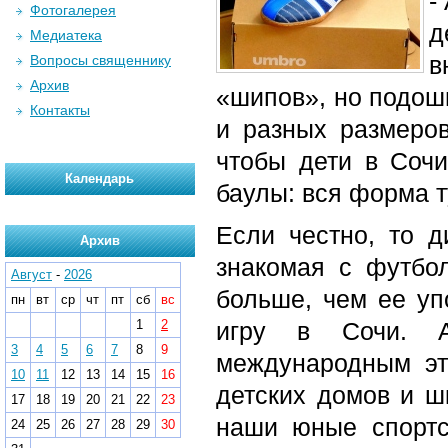
-
Фотогалерея
д
Медиатека
в
Вопросы священнику
Архив
«шипов», но подошв
Контакты
и разных размеров
чтобы дети в Соч
Календарь
баулы: вся форма т
Если честно, то д
Архив
знакомая с футбол
Август
-
2026
больше, чем ее уп
пн
вт
ср
чт
пт
сб
вс
1
2
игру в Сочи. А
3
4
5
6
7
8
9
международным эт
10
11
12
13
14
15
16
детских домов и ш
17
18
19
20
21
22
23
наши юные спортс
24
25
26
27
28
29
30