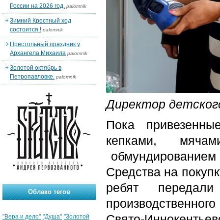
России на 2026 год.
palomnik
Зимний Крестный ход
состоится !
palomnik
Престольный праздник у
Архангела Михаила
palomnik
Золотой октябрь в
Петропавловке.
palomnik
Директор детског
Пока привезенны
кепками, мяча
обмундированием в
Средства на покупк
ребят передали 
Облако тегов
производственного
Свято-Иннокентьев
"Вера и дело"
"Душа"
"Золотой