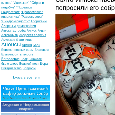
"Образ и
витязь"
"Ландыши"
попросили его собр
подобие"
"Поделись
Рождеством"
"Православная
инициатива"
"Радость веры"
"Синдром радости"
Аборигены
Аборты и демография
Автокатастрофа
Аксиос
Акция
Алкоголизм
Амурская епархия
Амурское благочиние
Анонсы
Армия
Бари
Беременность и роды
Благовест
Благотворительность
Богословие
Брак
В начале
Вера
было слово
Великий пост
Викариатство
Вопросы
Показать все теги