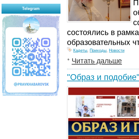
П
Telegram
о
с
состоялись в рамка
образовательных ч
Кадеты
,
Приходы
,
Новости
Читать дальше
"Образ и подобие