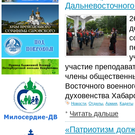
Дальневосточного
2
д
с
п
у
участие преподават
члены общественны
Восточного военног
духовенства Хабар
Новости
,
Отделы
,
Армия
,
Кадеты
Читать дальше
«Патриотизм долж