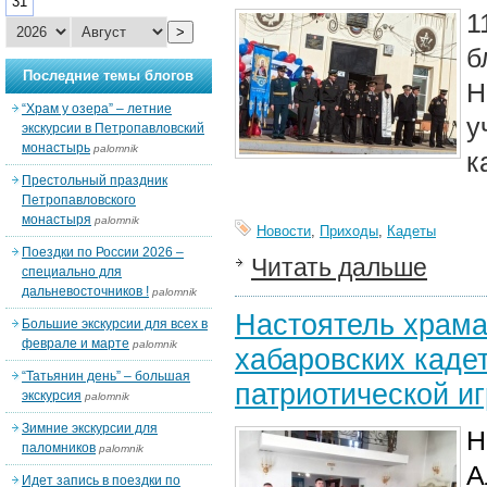
31
1
>
Последние темы блогов
Н
“Храм у озера” – летние
у
экскурсии в Петропавловский
монастырь
palomnik
к
Престольный праздник
Петропавловского
монастыря
palomnik
Новости
,
Приходы
,
Кадеты
Поездки по России 2026 –
Читать дальше
специально для
дальневосточников !
palomnik
Настоятель храма
Большие экскурсии для всех в
феврале и марте
palomnik
хабаровских кадет
“Татьянин день” – большая
патриотической иг
экскурсия
palomnik
Зимние экскурсии для
Н
паломников
palomnik
А
Идет запись в поездки по