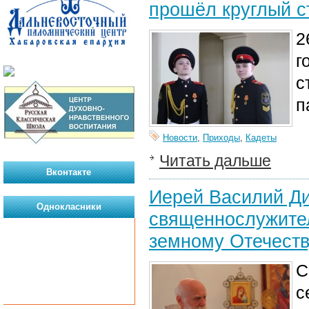
прошёл круглый с
2
г
с
п
Новости
,
Приходы
,
Кадеты
Читать дальше
Вконтакте
Иерей Василий Ди
Однокласники
священнослужител
земному Отечеств
С
с