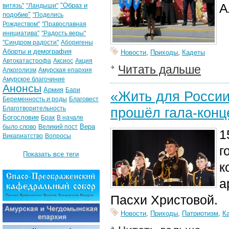
А
"Образ и
витязь"
"Ландыши"
подобие"
"Поделись
Рождеством"
"Православная
инициатива"
"Радость веры"
"Синдром радости"
Аборигены
Аборты и демография
Новости
,
Приходы
,
Кадеты
Автокатастрофа
Аксиос
Акция
Читать дальше
Алкоголизм
Амурская епархия
Амурское благочиние
Анонсы
Армия
Бари
«Жить для России
Беременность и роды
Благовест
Благотворительность
прошёл гала-конц
Богословие
Брак
В начале
Вера
было слово
Великий пост
1
Викариатство
Вопросы
г
Показать все теги
к
а
Пасхи Христовой.
Новости
,
Приходы
,
Патриотизм
,
К