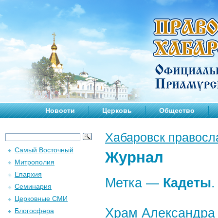
Новости
Церковь
Общество
Хабаровск правосл
Самый Восточный
Журнал
Митрополия
Епархия
Метка —
Кадеты
.
Семинария
Церковные СМИ
Храм Александра 
Блогосфера