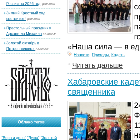
России на 2026 год.
palomnik
с
Зимний Крестный ход
п
состоится !
palomnik
п
Престольный праздник у
Архангела Михаила
palomnik
г
Золотой октябрь в
«Наша сила — в ед
Петропавловке.
palomnik
Новости
,
Приходы
,
Кадеты
Читать дальше
Хабаровские каде
священника
2
Ф
Облако тегов
1
н
"Вера и дело"
"Душа"
"Золотой