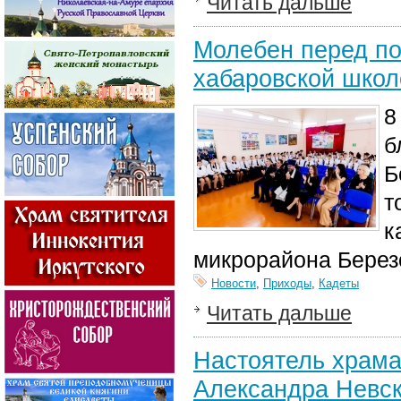
Читать дальше
Молебен перед по
хабаровской школ
8
б
Б
т
к
микрорайона Берез
Новости
,
Приходы
,
Кадеты
Читать дальше
Настоятель храма 
Александра Невск