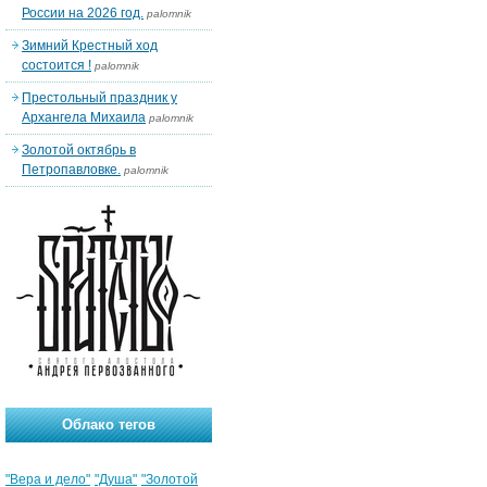
России на 2026 год.
palomnik
Зимний Крестный ход
состоится !
palomnik
Престольный праздник у
Архангела Михаила
palomnik
Золотой октябрь в
Петропавловке.
palomnik
Облако тегов
"Вера и дело"
"Душа"
"Золотой