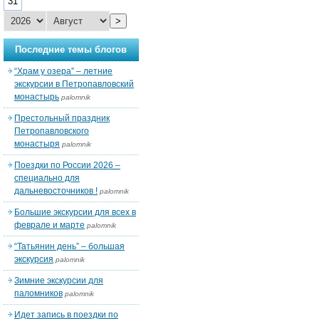
31
>
Последние темы блогов
“Храм у озера” – летние
экскурсии в Петропавловский
монастырь
palomnik
Престольный праздник
Петропавловского
монастыря
palomnik
Поездки по России 2026 –
специально для
дальневосточников !
palomnik
Большие экскурсии для всех в
феврале и марте
palomnik
“Татьянин день” – большая
экскурсия
palomnik
Зимние экскурсии для
паломников
palomnik
Идет запись в поездки по