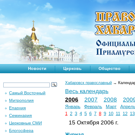
Новости
Церковь
Общество
Хабаровск православный
→
Календа
Весь календарь
Самый Восточный
2006
2007
2008
200
Митрополия
Январь
Февраль
Март
Апрел
Епархия
1
2
3
4
5
6
7
8
9
10
11
12
13
Семинария
15 Октября 2006 г.
Церковные СМИ
Блогосфера
Журнал