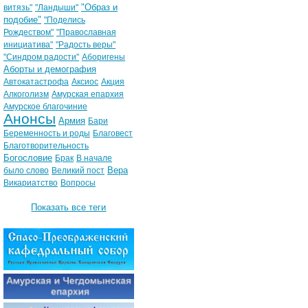
"Образ и
витязь"
"Ландыши"
подобие"
"Поделись
Рождеством"
"Православная
инициатива"
"Радость веры"
"Синдром радости"
Аборигены
Аборты и демография
Автокатастрофа
Аксиос
Акция
Алкоголизм
Амурская епархия
Амурское благочиние
Анонсы
Армия
Бари
Беременность и роды
Благовест
Благотворительность
Богословие
Брак
В начале
Вера
было слово
Великий пост
Викариатство
Вопросы
Показать все теги