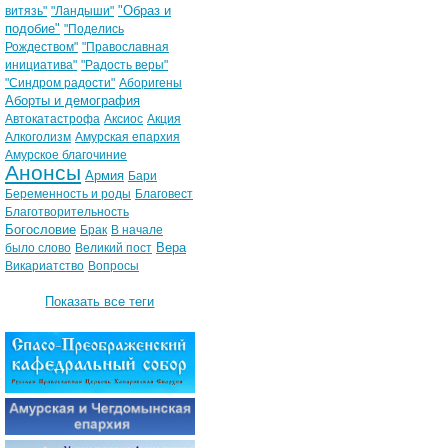
"Образ и
витязь"
"Ландыши"
подобие"
"Поделись
Рождеством"
"Православная
инициатива"
"Радость веры"
"Синдром радости"
Аборигены
Аборты и демография
Автокатастрофа
Аксиос
Акция
Алкоголизм
Амурская епархия
Амурское благочиние
Анонсы
Армия
Бари
Беременность и роды
Благовест
Благотворительность
Богословие
Брак
В начале
Вера
было слово
Великий пост
Викариатство
Вопросы
Показать все теги