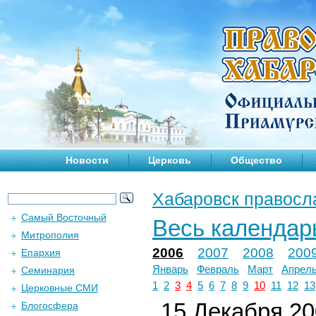
Новости
Церковь
Общество
Хабаровск правосл
Самый Восточный
Весь календар
Митрополия
2006
2007
2008
200
Епархия
Январь
Февраль
Март
Апрел
Семинария
1
2
3
4
5
6
7
8
9
10
11
12
13
Церковные СМИ
15 Декабря 200
Блогосфера