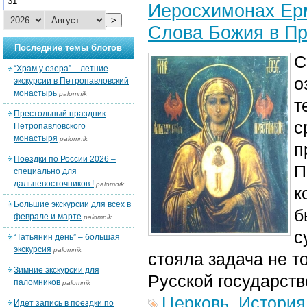
31
Иеросхимонах Ерм
>
Слова Божия в П
Последние темы блогов
С
“Храм у озера” – летние
о
экскурсии в Петропавловский
монастырь
palomnik
т
Престольный праздник
с
Петропавловского
монастыря
palomnik
п
Поездки по России 2026 –
П
специально для
дальневосточников !
palomnik
к
Большие экскурсии для всех в
б
феврале и марте
palomnik
с
“Татьянин день” – большая
экскурсия
palomnik
стояла задача не т
Зимние экскурсии для
Русской государств
паломников
palomnik
Церковь
,
История
Идет запись в поездки по