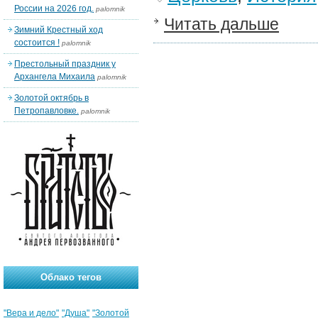
России на 2026 год.
palomnik
Читать дальше
Зимний Крестный ход
состоится !
palomnik
Престольный праздник у
Архангела Михаила
palomnik
Золотой октябрь в
Петропавловке.
palomnik
Облако тегов
"Вера и дело"
"Душа"
"Золотой