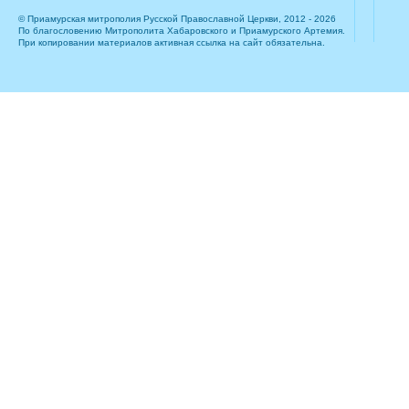
© Приамурская митрополия Русской Православной Церкви, 2012 - 2026
По благословению Митрополита Хабаровского и Приамурского Артемия.
При копировании материалов активная ссылка на сайт обязательна.