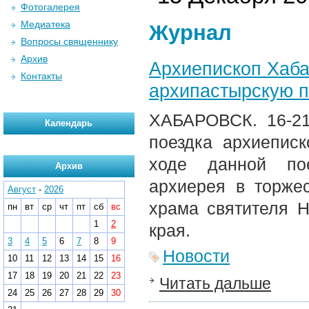
Фотогалерея
Медиатека
Журнал
Вопросы священнику
Архив
Архиепископ Хаба
Контакты
архипастырскую п
ХАБАРОВСК. 16-21
Календарь
поездка архиепис
ходе данной пое
Архив
архиерея в торже
Август
-
2026
храма святителя Н
пн
вт
ср
чт
пт
сб
вс
1
2
края.
3
4
5
6
7
8
9
Новости
10
11
12
13
14
15
16
17
18
19
20
21
22
23
Читать дальше
24
25
26
27
28
29
30