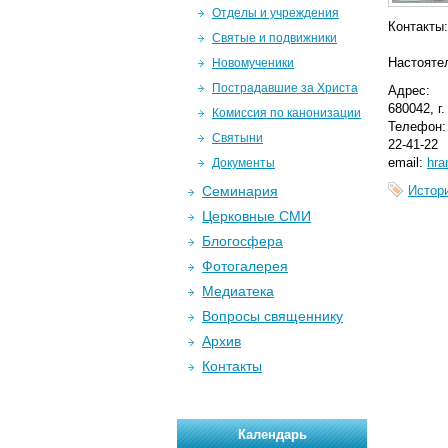
Отделы и учреждения
Контакты:
Святые и подвижники
Настояте
Новомученики
Пострадавшие за Христа
Адрес:
680042, г
Комиссия по канонизации
Телефон:
Святыни
22-41-22
email:
hra
Документы
Семинария
Истор
Церковные СМИ
Блогосфера
Фотогалерея
Медиатека
Вопросы священнику
Архив
Контакты
Календарь