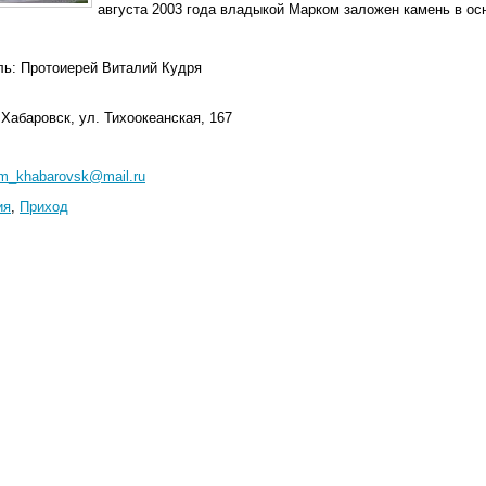
августа 2003 года владыкой Марком заложен камень в ос
ль: Протоиерей Виталий Кудря
. Хабаровск, ул. Тихоокеанская, 167
m_khabarovsk@mail.ru
ия
,
Приход