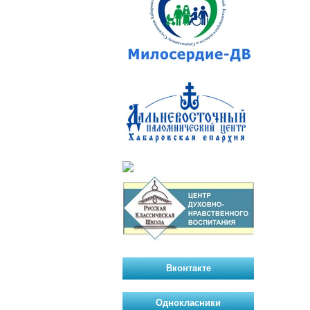
Вконтакте
Однокласники