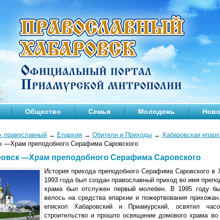
Общество
Семья
Молодежь
Ново
к православный
→
Епархия
→
Обители и Приходы
→
Хабаровская епарх
к —Храм преподобного Серафима Саровского
аровск —Храм преподобного Серафима Саровского
История прихода преподобного Серафима Саровского в Х
1993 года был создан православный приход во имя препо
храма был отслужен первый молебен. В 1995 году был
велось на средства епархии и пожертвования прихожан
епископ Хабаровский и Приамурский, освятил час
строительство и прошло освящение домового храма во