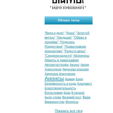
Облако тегов
"Вера и дело"
"Душа"
"Золотой
"Образ и
витязь"
"Ландыши"
подобие"
"Поделись
Рождеством"
"Православная
инициатива"
"Радость веры"
"Синдром радости"
Аборигены
Аборты и демография
Автокатастрофа
Аксиос
Акция
Алкоголизм
Амурская епархия
Амурское благочиние
Анонсы
Армия
Бари
Беременность и роды
Благовест
Благотворительность
Богословие
Брак
В начале
Вера
было слово
Великий пост
Викариатство
Вопросы
Показать все теги