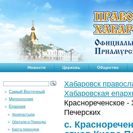
Новости
Церковь
Общество
Хабаровск правосл
Самый Восточный
Хабаровская епарх
Митрополия
Краснореченское -
Епархия
Печерских
Архипастыри
с. Краснорече
Обители и Приходы
Карта приходов