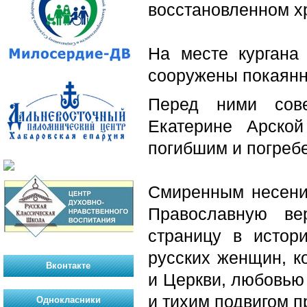
восстановленном хр
На месте кургана
сооружены покаянны
Перед ними сове
Екатерине Арско
погибшим и погреб
Смиренным несение
Православную ве
страницу в истор
русских женщин, к
Вконтакте
и Церкви, любовью
и тихим подвигом 
Однокласники