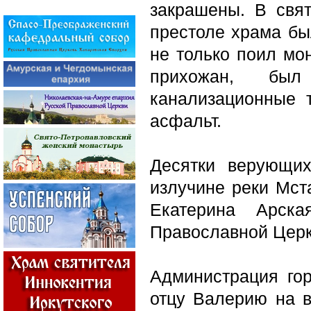
закрашены. В свя
престоле храма бы
не только поил мо
прихожан, был
канализационные 
асфальт.
Десятки верующи
излучине реки Мст
Екатерина Арска
Православной Церк
Администрация го
отцу Валерию на в