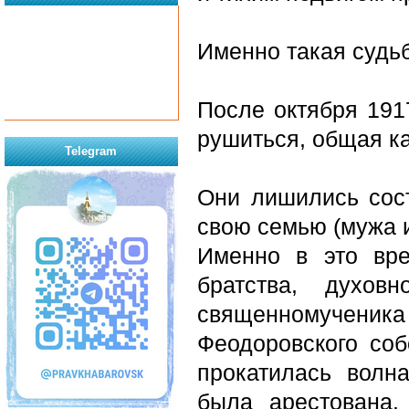
Именно такая судьб
После октября 191
рушиться, общая ка
Telegram
Они лишились сост
свою семью (мужа и
Именно в это вре
братства, духов
священномученика
Феодоровского соб
прокатилась волн
была арестована.