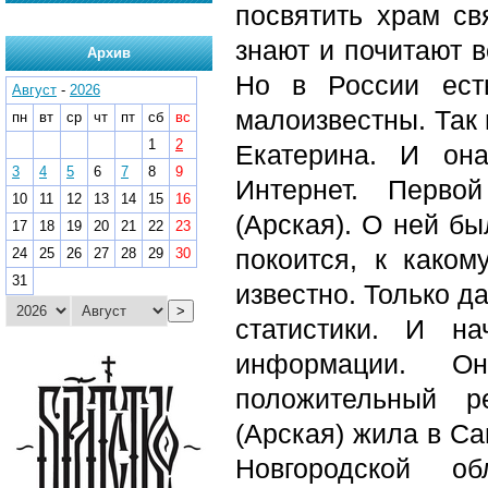
посвятить храм св
знают и почитают в
Архив
Но в России ест
Август
-
2026
малоизвестны. Так 
пн
вт
ср
чт
пт
сб
вс
1
2
Екатерина. И он
3
4
5
6
7
8
9
Интернет. Перво
10
11
12
13
14
15
16
(Арская). О ней бы
17
18
19
20
21
22
23
покоится, к како
24
25
26
27
28
29
30
31
известно. Только д
>
статистики. И н
информации. О
положительный р
(Арская) жила в Са
Новгородской 