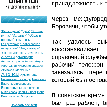
принадлежность к 
Через междугоро
Облако тегов
Боровичи, чтобы ут
"Вера и дело"
"Душа"
"Золотой
"Образ и
витязь"
"Ландыши"
подобие"
"Поделись
Так удалось вый
Рождеством"
"Православная
восстанавливает 
инициатива"
"Радость веры"
"Синдром радости"
Аборигены
справочной службы 
Аборты и демография
Автокатастрофа
Аксиос
Акция
рабочий телефон 
Алкоголизм
Амурская епархия
Амурское благочиние
завязалась пере
Анонсы
Армия
Бари
который был основа
Беременность и роды
Благовест
Благотворительность
Богословие
Брак
В начале
Вера
было слово
Великий пост
В советское время 
Викариатство
Вопросы
был разграблен, 
Показать все теги