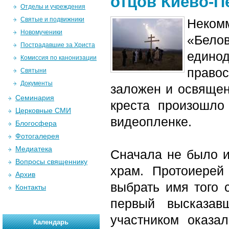
отцов Киево-П
Отделы и учреждения
Святые и подвижники
Некомм
Новомученики
«Белов
Пострадавшие за Христа
единод
Комиссия по канонизации
правос
Святыни
Документы
заложен и освящен
Семинария
креста произошло
Церковные СМИ
видеопленке.
Блогосфера
Фотогалерея
Медиатека
Сначала не было и
Вопросы священнику
храм. Протоиерей
Архив
выбрать имя того с
Контакты
первый высказав
участником оказа
Календарь