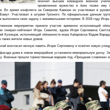
окончил высшее командное военное учил
проявленное мужество в боях позже ему б
и. Во время конфликта на Северном Кавказе он участвовал в руков
Бамут. Участвовал в штурме Грозного. По официальным данным груп
ок выполнила свою задачу с минимальными потерями. В 2018 году Игорь
твенном мероприятии приняли участие временно исполняющий обяз
ии генерал-лейтенант Игорь Семиляк, вдова Игоря Сергеевича Светла
гей Кузнецов, исполняющий обязанности мэра Хабаровска Вадим Варады
а также жители новых домов.
олай возгласил вечную память Игорю Сергеевичу и освятил новую улицу
 фасаде дома в новом микрорайоне установили мемориальную доску. З
у. Военные прошли торжественным маршем под «Прощание славянки» в 