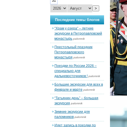
31
>
Последние темы блогов
“Храм у озера” – летние
экскурсии в Петропавловский
монастырь
palomnik
Престольный праздник
Петропавловского
монастыря
palomnik
Поездки по России 2026 –
специально для
дальневосточников !
palomnik
Большие экскурсии для всех в
феврале и марте
palomnik
“Татьянин день” – большая
экскурсия
palomnik
Зимние экскурсии для
паломников
palomnik
Идет запись в поездки по