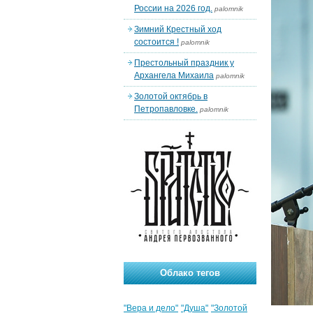
России на 2026 год.
palomnik
Зимний Крестный ход
состоится !
palomnik
Престольный праздник у
Архангела Михаила
palomnik
Золотой октябрь в
Петропавловке.
palomnik
Облако тегов
"Вера и дело"
"Душа"
"Золотой