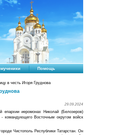
мученики
Помощь
цу в честь Игоря Груднова
Груднова
29.09.2024
ой епархии иеромонах Николай (Белозеров)
а - командующего Восточным округом войск
 городе Чистополь Республики Татарстан. Он