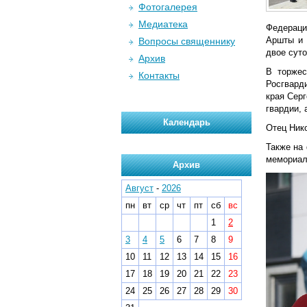
Фотогалерея
Медиатека
Федераци
Аршты и 
Вопросы священнику
двое сут
Архив
В торжес
Контакты
Росгвард
края Сер
гвардии, 
Календарь
Отец Ник
Также на
мемориал
Архив
Август
-
2026
пн
вт
ср
чт
пт
сб
вс
1
2
3
4
5
6
7
8
9
10
11
12
13
14
15
16
17
18
19
20
21
22
23
24
25
26
27
28
29
30