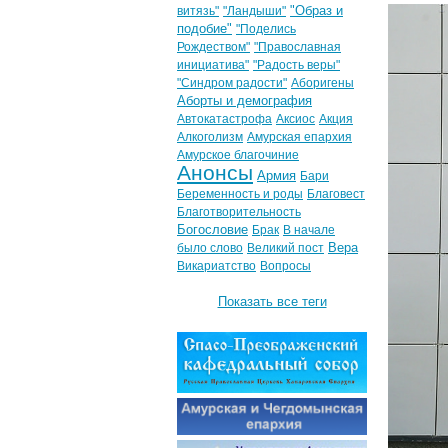
"Образ и
витязь"
"Ландыши"
подобие"
"Поделись
Рождеством"
"Православная
инициатива"
"Радость веры"
"Синдром радости"
Аборигены
Аборты и демография
Автокатастрофа
Аксиос
Акция
Алкоголизм
Амурская епархия
Амурское благочиние
Анонсы
Армия
Бари
Беременность и роды
Благовест
Благотворительность
Богословие
Брак
В начале
Вера
было слово
Великий пост
Викариатство
Вопросы
Показать все теги