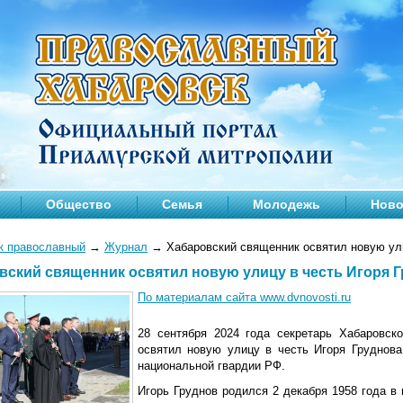
Общество
Семья
Молодежь
Ново
к православный
→
Журнал
→
Хабаровский священник освятил новую ули
вский священник освятил новую улицу в честь Игоря 
По материалам сайта www.dvnovosti.ru
28 сентября 2024 года секретарь Хабаровск
освятил новую улицу в честь Игоря Груднов
национальной гвардии РФ.
Игорь Груднов родился 2 декабря 1958 года в