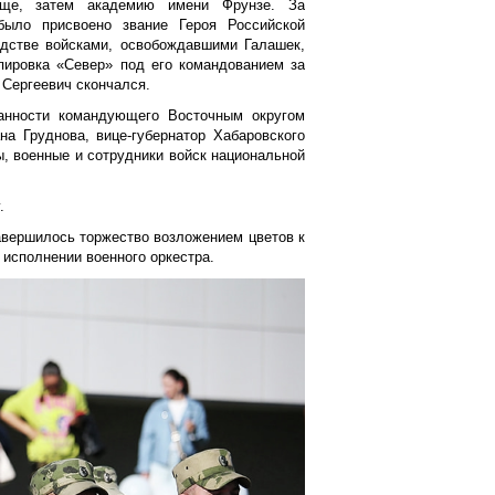
ище, затем академию имени Фрунзе. За
ыло присвоено звание Героя Российской
одстве войсками, освобождавшими Галашек,
пировка «Север» под его командованием за
 Сергеевич скончался.
анности командующего Восточным округом
на Груднова, вице-губернатор Хабаровского
, военные и сотрудники войск национальной
.
авершилось торжество возложением цветов к
исполнении военного оркестра.