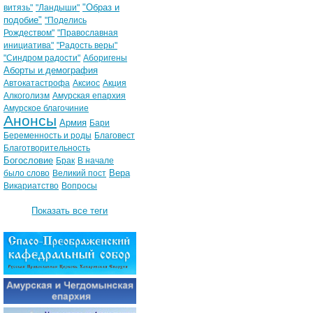
"Образ и
витязь"
"Ландыши"
подобие"
"Поделись
Рождеством"
"Православная
инициатива"
"Радость веры"
"Синдром радости"
Аборигены
Аборты и демография
Автокатастрофа
Аксиос
Акция
Алкоголизм
Амурская епархия
Амурское благочиние
Анонсы
Армия
Бари
Беременность и роды
Благовест
Благотворительность
Богословие
Брак
В начале
Вера
было слово
Великий пост
Викариатство
Вопросы
Показать все теги