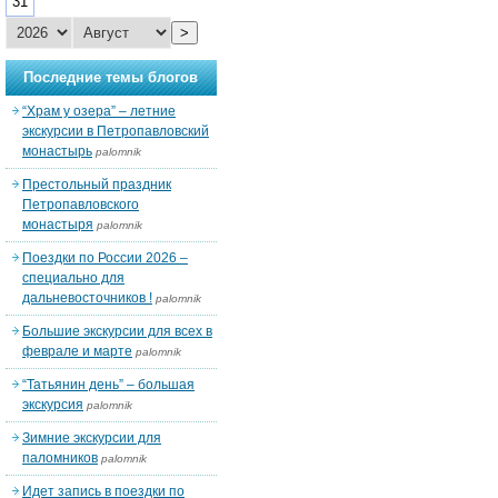
31
>
Последние темы блогов
“Храм у озера” – летние
экскурсии в Петропавловский
монастырь
palomnik
Престольный праздник
Петропавловского
монастыря
palomnik
Поездки по России 2026 –
специально для
дальневосточников !
palomnik
Большие экскурсии для всех в
феврале и марте
palomnik
“Татьянин день” – большая
экскурсия
palomnik
Зимние экскурсии для
паломников
palomnik
Идет запись в поездки по