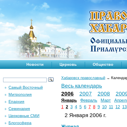
Новости
Церковь
Общество
Хабаровск православный
→
Календа
Весь календарь
Самый Восточный
2006
2007
2008
200
Митрополия
Январь
Февраль
Март
Апрел
Епархия
1
2
3
4
5
6
7
8
9
10
11
12
13
Семинария
2 Января 2006 г.
Церковные СМИ
Блогосфера
Журнал