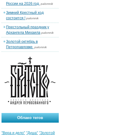
России на 2026 год.
palomnik
Зимний Крестный ход
состоится !
palomnik
Престольный праздник у
Архангела Михаила
palomnik
Золотой октябрь в
Петропавловке.
palomnik
Облако тегов
"Вера и дело"
"Душа"
"Золотой