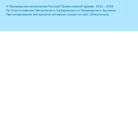
© Приамурская митрополия Русской Православной Церкви, 2012 - 2026
По благословению Митрополита Хабаровского и Приамурского Артемия.
При копировании материалов активная ссылка на сайт обязательна.