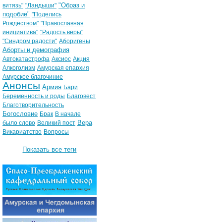
"Образ и
витязь"
"Ландыши"
подобие"
"Поделись
Рождеством"
"Православная
инициатива"
"Радость веры"
"Синдром радости"
Аборигены
Аборты и демография
Автокатастрофа
Аксиос
Акция
Алкоголизм
Амурская епархия
Амурское благочиние
Анонсы
Армия
Бари
Беременность и роды
Благовест
Благотворительность
Богословие
Брак
В начале
Вера
было слово
Великий пост
Викариатство
Вопросы
Показать все теги