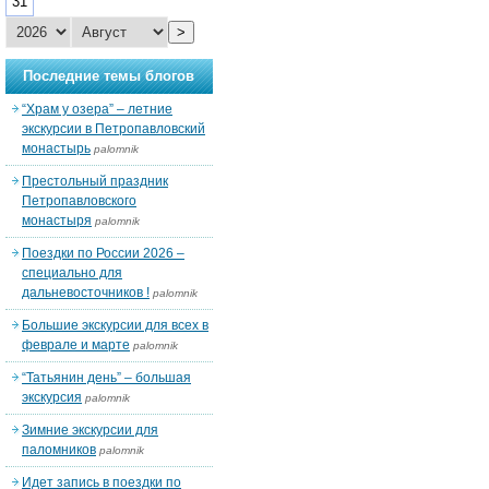
31
>
Последние темы блогов
“Храм у озера” – летние
экскурсии в Петропавловский
монастырь
palomnik
Престольный праздник
Петропавловского
монастыря
palomnik
Поездки по России 2026 –
специально для
дальневосточников !
palomnik
Большие экскурсии для всех в
феврале и марте
palomnik
“Татьянин день” – большая
экскурсия
palomnik
Зимние экскурсии для
паломников
palomnik
Идет запись в поездки по