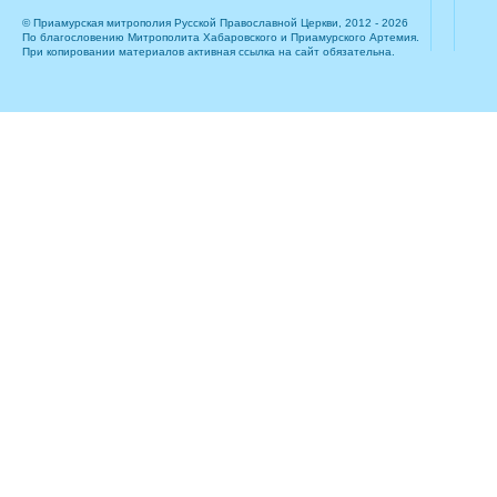
© Приамурская митрополия Русской Православной Церкви, 2012 - 2026
По благословению Митрополита Хабаровского и Приамурского Артемия.
При копировании материалов активная ссылка на сайт обязательна.