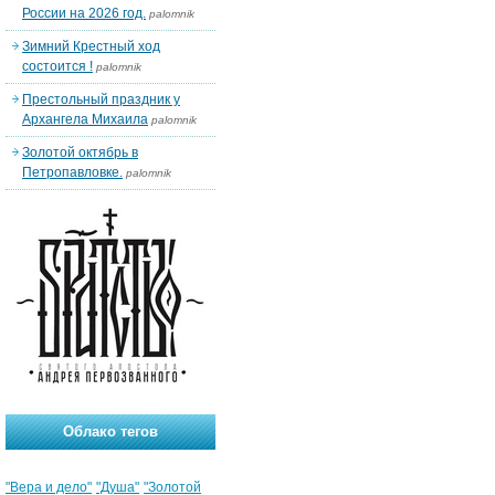
России на 2026 год.
palomnik
Зимний Крестный ход
состоится !
palomnik
Престольный праздник у
Архангела Михаила
palomnik
Золотой октябрь в
Петропавловке.
palomnik
Облако тегов
"Вера и дело"
"Душа"
"Золотой