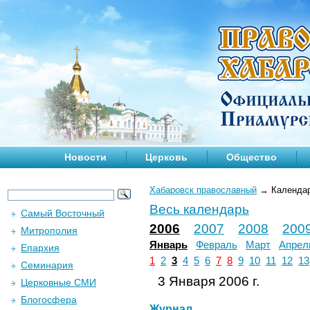
Новости
Церковь
Общество
Хабаровск православный
→
Календа
Весь календарь
Самый Восточный
2006
2007
2008
200
Митрополия
Январь
Февраль
Март
Апрел
Епархия
1
2
3
4
5
6
7
8
9
10
11
12
13
Семинария
3 Января 2006 г.
Церковные СМИ
Блогосфера
Журнал