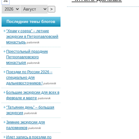
31
>
Последние темы блогов
“Храм у озера” – летние
экскурсии в Петропавловский
монастырь
palomnik
Престольный праздник
Петропавловского
монастыря
palomnik
Поездки по России 2026 –
специально для
дальневосточников !
palomnik
Большие экскурсии для всех в
феврале и марте
palomnik
“Татьянин день” – большая
экскурсия
palomnik
Зимние экскурсии для
паломников
palomnik
Идет запись в поездки по