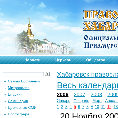
Новости
Церковь
Общество
Хабаровск правосл
Самый Восточный
Весь календар
Митрополия
2006
2007
2008
200
Епархия
Январь
Февраль
Март
Апрел
Семинария
1
2
3
4
5
6
7
8
9
10
11
12
13
Церковные СМИ
20 Ноября 2006
Блогосфера