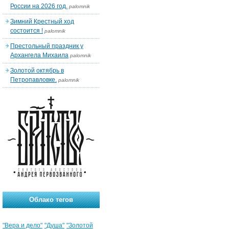
России на 2026 год.
palomnik
Зимний Крестный ход
состоится !
palomnik
Престольный праздник у
Архангела Михаила
palomnik
Золотой октябрь в
Петропавловке.
palomnik
Облако тегов
"Вера и дело"
"Душа"
"Золотой