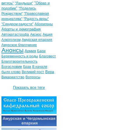
"Образ и
витязь"
"Ландыши"
подобие"
"Поделись
Рождеством"
"Православная
инициатива"
"Радость веры"
"Синдром радости"
Аборигены
Аборты и демография
Автокатастрофа
Аксиос
Акция
Алкоголизм
Амурская епархия
Амурское благочиние
Анонсы
Армия
Бари
Беременность и роды
Благовест
Благотворительность
Богословие
Брак
В начале
Вера
было слово
Великий пост
Викариатство
Вопросы
Показать все теги