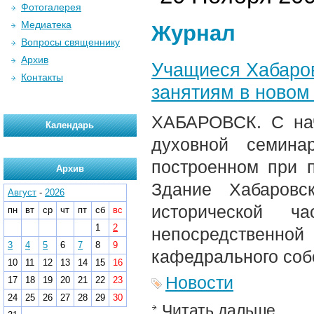
Фотогалерея
Медиатека
Журнал
Вопросы священнику
Архив
Учащиеся Хабаров
Контакты
занятиям в новом
ХАБАРОВСК. С нач
Календарь
духовной семина
построенном при п
Архив
Здание Хабаровс
Август
-
2026
исторической 
пн
вт
ср
чт
пт
сб
вс
1
2
непосредственн
3
4
5
6
7
8
9
кафедрального соб
10
11
12
13
14
15
16
Новости
17
18
19
20
21
22
23
24
25
26
27
28
29
30
Читать дальше