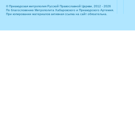
© Приамурская митрополия Русской Православной Церкви, 2012 - 2026
По благословению Митрополита Хабаровского и Приамурского Артемия.
При копировании материалов активная ссылка на сайт обязательна.