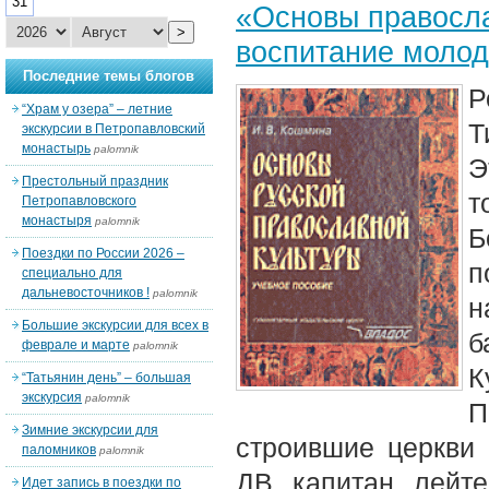
31
«Основы правосла
>
воспитание моло
Последние темы блогов
Р
“Храм у озера” – летние
Т
экскурсии в Петропавловский
монастырь
palomnik
Э
Престольный праздник
т
Петропавловского
монастыря
palomnik
Б
Поездки по России 2026 –
п
специально для
дальневосточников !
palomnik
н
Большие экскурсии для всех в
б
феврале и марте
palomnik
К
“Татьянин день” – большая
экскурсия
palomnik
П
Зимние экскурсии для
строившие церкви 
паломников
palomnik
ДВ капитан лейте
Идет запись в поездки по