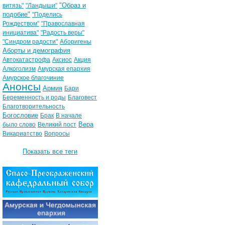
"Образ и
витязь"
"Ландыши"
подобие"
"Поделись
Рождеством"
"Православная
инициатива"
"Радость веры"
"Синдром радости"
Аборигены
Аборты и демография
Автокатастрофа
Аксиос
Акция
Алкоголизм
Амурская епархия
Амурское благочиние
Анонсы
Армия
Бари
Беременность и роды
Благовест
Благотворительность
Богословие
Брак
В начале
Вера
было слово
Великий пост
Викариатство
Вопросы
Показать все теги