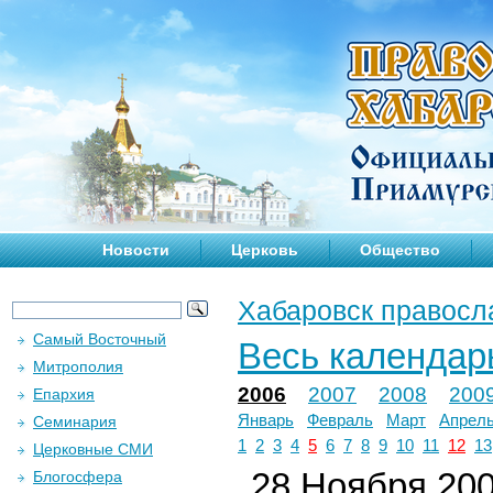
Новости
Церковь
Общество
Хабаровск правосл
Самый Восточный
Весь календар
Митрополия
2006
2007
2008
200
Епархия
Январь
Февраль
Март
Апрел
Семинария
1
2
3
4
5
6
7
8
9
10
11
12
13
Церковные СМИ
28 Ноября 2006
Блогосфера