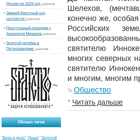
России на 2026 год.
palomnik
Шелехов, (мечтав
Зимний Крестный ход
конечно же, особа
состоится !
palomnik
Российских зем
Престольный праздник у
Архангела Михаила
palomnik
высокообразова
Золотой октябрь в
святителю Инноке
Петропавловке.
palomnik
многих северных н
святителю Иннокен
и многим, многим 
Общество
Читать дальше
Облако тегов
"Вера и дело"
"Душа"
"Золотой