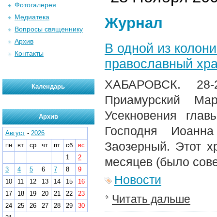
Фотогалерея
Медиатека
Журнал
Вопросы священнику
Архив
В одной из колон
Контакты
православный хр
ХАБАРОВСК. 28-
Календарь
Приамурский Ма
Усекновения глав
Архив
Господня Иоанна
Август
-
2026
Заозерный. Этот х
пн
вт
ср
чт
пт
сб
вс
1
2
месяцев (было сов
3
4
5
6
7
8
9
Новости
10
11
12
13
14
15
16
17
18
19
20
21
22
23
Читать дальше
24
25
26
27
28
29
30