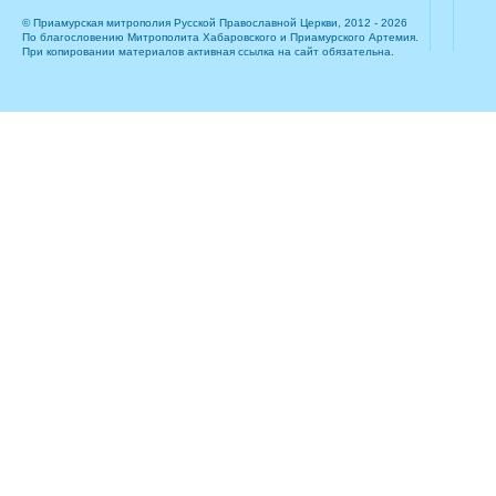
© Приамурская митрополия Русской Православной Церкви, 2012 - 2026
По благословению Митрополита Хабаровского и Приамурского Артемия.
При копировании материалов активная ссылка на сайт обязательна.