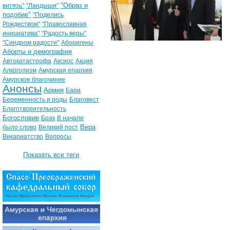
"Образ и
витязь"
"Ландыши"
подобие"
"Поделись
Рождеством"
"Православная
инициатива"
"Радость веры"
"Синдром радости"
Аборигены
Аборты и демография
Автокатастрофа
Аксиос
Акция
Алкоголизм
Амурская епархия
Амурское благочиние
Анонсы
Армия
Бари
Беременность и роды
Благовест
Благотворительность
Богословие
Брак
В начале
Вера
было слово
Великий пост
Викариатство
Вопросы
Показать все теги