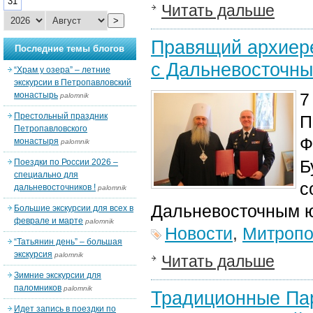
31
Читать дальше
>
Правящий архиере
Последние темы блогов
с Дальневосточн
“Храм у озера” – летние
экскурсии в Петропавловский
7
монастырь
palomnik
Престольный праздник
П
Петропавловского
Ф
монастыря
palomnik
Б
Поездки по России 2026 –
специально для
с
дальневосточников !
palomnik
Дальневосточным ю
Большие экскурсии для всех в
феврале и марте
palomnik
Новости
,
Митропо
“Татьянин день” – большая
экскурсия
palomnik
Читать дальше
Зимние экскурсии для
паломников
palomnik
Традиционные Пар
Идет запись в поездки по