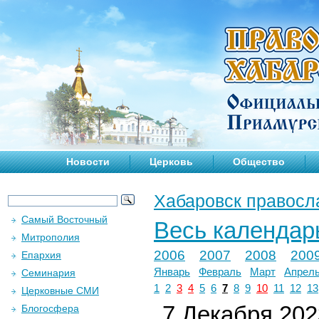
Новости
Церковь
Общество
Хабаровск правосл
Самый Восточный
Весь календар
Митрополия
2006
2007
2008
200
Епархия
Январь
Февраль
Март
Апрел
Семинария
1
2
3
4
5
6
7
8
9
10
11
12
13
Церковные СМИ
7 Декабря 2023
Блогосфера