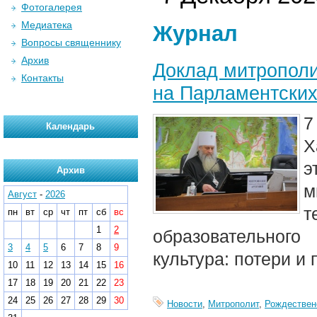
Фотогалерея
Медиатека
Журнал
Вопросы священнику
Архив
Доклад митрополи
Контакты
на Парламентских
7
Календарь
Х
э
Архив
м
Август
-
2026
т
пн
вт
ср
чт
пт
сб
вс
1
2
образовательног
3
4
5
6
7
8
9
культура: потери и
10
11
12
13
14
15
16
17
18
19
20
21
22
23
24
25
26
27
28
29
30
Новости
,
Митрополит
,
Рождествен