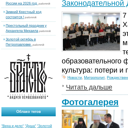
Законодательной 
России на 2026 год.
palomnik
Зимний Крестный ход
7
состоится !
palomnik
Х
Престольный праздник у
Архангела Михаила
palomnik
э
Золотой октябрь в
м
Петропавловке.
palomnik
т
образовательного 
культура: потери и
Новости
,
Митрополит
,
Рождествен
Читать дальше
Фотогалерея
Облако тегов
"Вера и дело"
"Душа"
"Золотой