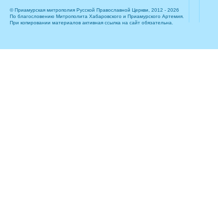
© Приамурская митрополия Русской Православной Церкви, 2012 - 2026
По благословению Митрополита Хабаровского и Приамурского Артемия.
При копировании материалов активная ссылка на сайт обязательна.