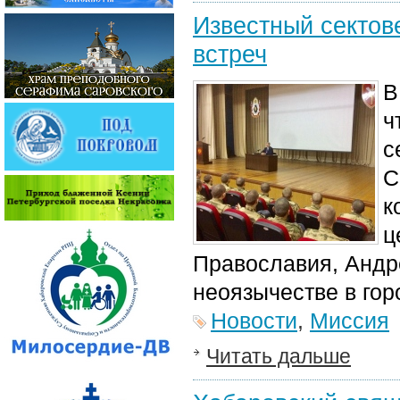
Известный сектов
встреч
В
ч
с
С
к
ц
Православия, Андр
неоязычестве в гор
Новости
,
Миссия
Читать дальше