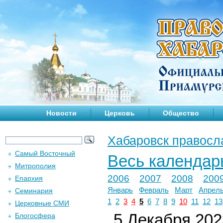
Новости
Церковь
Общество
Хабаровск правосл
Самый Восточный
Весь календар
Митрополия
2006
2007
2008
200
Епархия
Январь
Февраль
Март
Апрел
Семинария
1
2
3
4
5
6
7
8
9
10
11
12
13
Церковные СМИ
5 Декабря 2023
Блогосфера