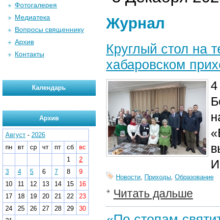
Фотогалерея
Медиатека
Журнал
Вопросы священнику
Архив
Круглый стол на 
Контакты
хабаровском прих
4
Календарь
Б
н
Архив
«
Август
-
2026
в
пн
вт
ср
чт
пт
сб
вс
1
2
И
3
4
5
6
7
8
9
Новости
,
Приходы
,
Образование
10
11
12
13
14
15
16
Читать дальше
17
18
19
20
21
22
23
24
25
26
27
28
29
30
«По стопам святи