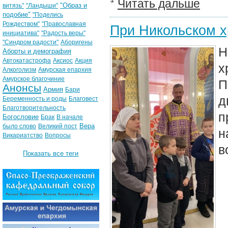
Читать дальше
"Образ и
витязь"
"Ландыши"
подобие"
"Поделись
Рождеством"
"Православная
При Никольском х
инициатива"
"Радость веры"
"Синдром радости"
Аборигены
Н
Аборты и демография
Автокатастрофа
Аксиос
Акция
х
Алкоголизм
Амурская епархия
Амурское благочиние
П
Анонсы
Армия
Бари
д
Беременность и роды
Благовест
Благотворительность
п
Богословие
Брак
В начале
Вера
было слово
Великий пост
н
Викариатство
Вопросы
в
Показать все теги