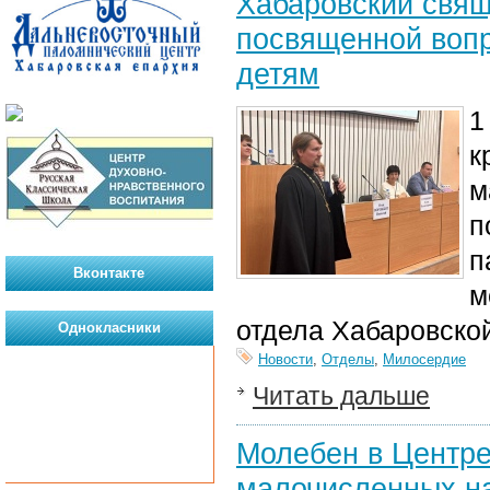
Хабаровский свящ
посвященной воп
детям
1
к
м
п
п
Вконтакте
м
отдела Хабаровско
Однокласники
Новости
,
Отделы
,
Милосердие
Читать дальше
Молебен в Центре
малочисленных н