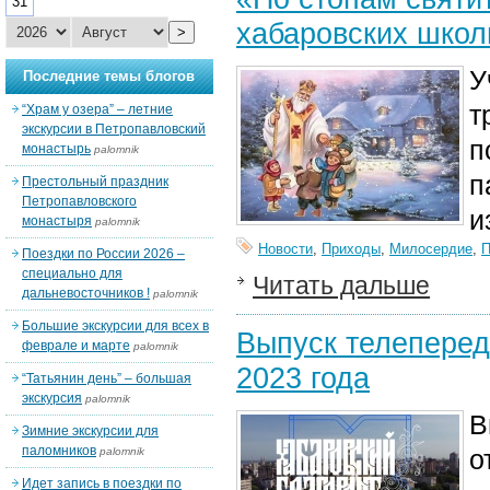
31
хабаровских школ
>
У
Последние темы блогов
т
“Храм у озера” – летние
экскурсии в Петропавловский
п
монастырь
palomnik
п
Престольный праздник
Петропавловского
и
монастыря
palomnik
Новости
,
Приходы
,
Милосердие
,
Поездки по России 2026 –
специально для
Читать дальше
дальневосточников !
palomnik
Большие экскурсии для всех в
Выпуск телеперед
феврале и марте
palomnik
2023 года
“Татьянин день” – большая
экскурсия
palomnik
В
Зимние экскурсии для
паломников
о
palomnik
Идет запись в поездки по