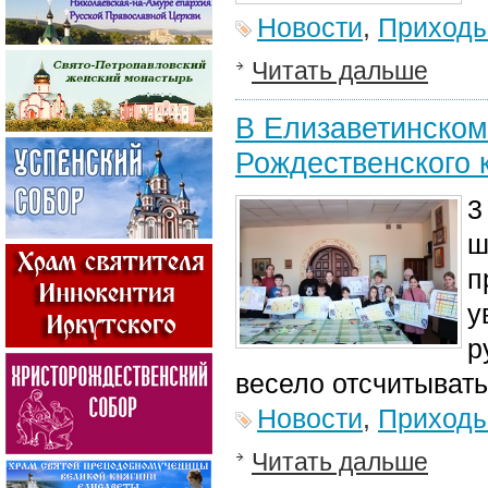
Новости
,
Приход
Читать дальше
В Елизаветинском
Рождественского 
3
ш
п
у
р
весело отсчитывать
Новости
,
Приход
Читать дальше