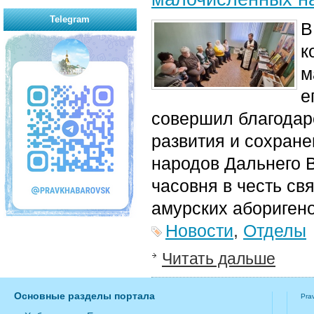
Telegram
В
к
м
е
совершил благодар
развития и сохран
народов Дальнего В
часовня в честь св
амурских аборигено
Новости
,
Отделы
Читать дальше
Основные разделы портала
Pra