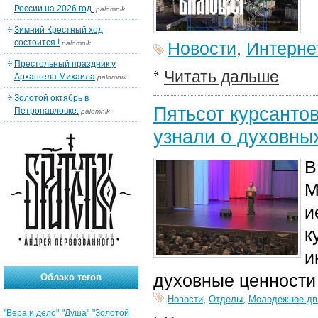
России на 2026 год.
palomnik
Зимний Крестный ход
состоится !
Новости
,
Интерне
palomnik
Престольный праздник у
Читать дальше
Архангела Михаила
palomnik
Золотой октябрь в
Пятьсот курсанто
Петропавловке.
palomnik
узнали о духовны
В
М
и
к
и
духовные ценности
Облако тегов
Новости
,
Отделы
,
Молодежное дв
"Вера и дело"
"Душа"
"Золотой