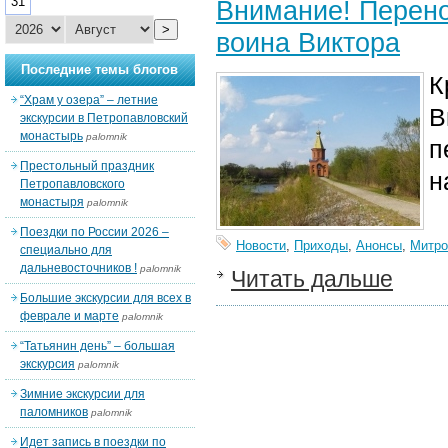
31
Внимание! Перено
>
воина Виктора
Последние темы блогов
К
“Храм у озера” – летние
В
экскурсии в Петропавловский
монастырь
palomnik
п
Престольный праздник
н
Петропавловского
монастыря
palomnik
Поездки по России 2026 –
Новости
,
Приходы
,
Анонсы
,
Митро
специально для
дальневосточников !
palomnik
Читать дальше
Большие экскурсии для всех в
феврале и марте
palomnik
“Татьянин день” – большая
экскурсия
palomnik
Зимние экскурсии для
паломников
palomnik
Идет запись в поездки по