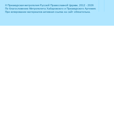
© Приамурская митрополия Русской Православной Церкви, 2012 - 2026
По благословению Митрополита Хабаровского и Приамурского Артемия.
При копировании материалов активная ссылка на сайт обязательна.