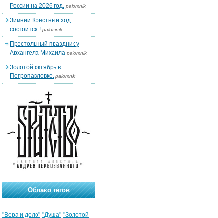
России на 2026 год.
palomnik
Зимний Крестный ход
состоится !
palomnik
Престольный праздник у
Архангела Михаила
palomnik
Золотой октябрь в
Петропавловке.
palomnik
Облако тегов
"Вера и дело"
"Душа"
"Золотой