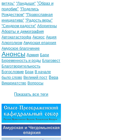
"Образ и
витязь"
"Ландыши"
подобие"
"Поделись
Рождеством"
"Православная
инициатива"
"Радость веры"
"Синдром радости"
Аборигены
Аборты и демография
Автокатастрофа
Аксиос
Акция
Алкоголизм
Амурская епархия
Амурское благочиние
Анонсы
Армия
Бари
Беременность и роды
Благовест
Благотворительность
Богословие
Брак
В начале
Вера
было слово
Великий пост
Викариатство
Вопросы
Показать все теги