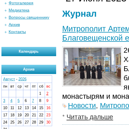
Фотогалерея
Медиатека
Журнал
Вопросы священнику
Архив
Митрополит Арте
Контакты
Благовещенской 
2
Календарь
Х
Б
Архив
б
Август
-
2026
я
пн
вт
ср
чт
пт
сб
вс
1
2
монастырям и мона
3
4
5
6
7
8
9
Новости
,
Митропо
10
11
12
13
14
15
16
17
18
19
20
21
22
23
Читать дальше
24
25
26
27
28
29
30