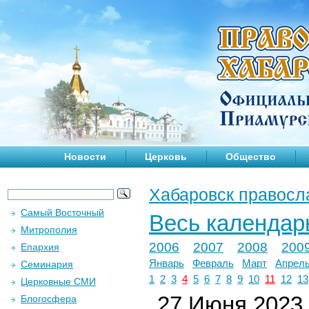
Новости
Церковь
Общество
Хабаровск правосл
Самый Восточный
Весь календар
Митрополия
2006
2007
2008
200
Епархия
Январь
Февраль
Март
Апрел
Семинария
1
2
3
4
5
6
7
8
9
10
11
12
13
Церковные СМИ
27 Июня 2023 
Блогосфера