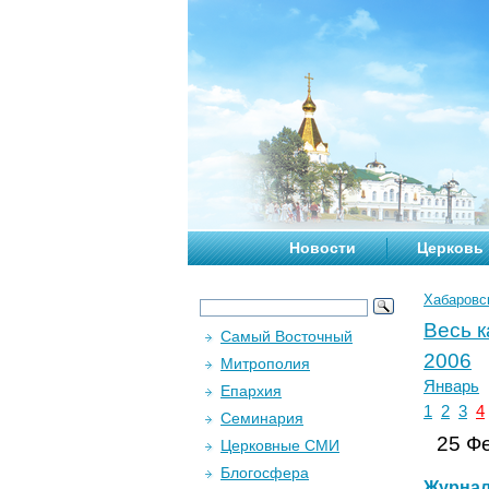
Новости
Церковь
Хабаровс
Весь 
Самый Восточный
2006
Митрополия
Январь
Епархия
1
2
3
4
Семинария
25 Фе
Церковные СМИ
Блогосфера
Журна