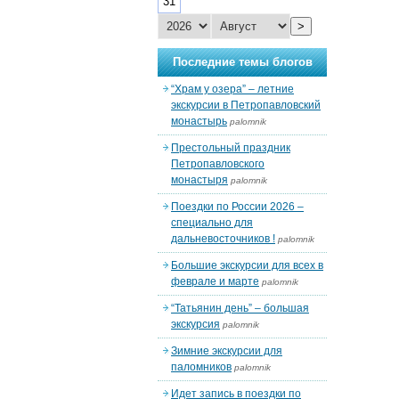
31
>
Последние темы блогов
“Храм у озера” – летние
экскурсии в Петропавловский
монастырь
palomnik
Престольный праздник
Петропавловского
монастыря
palomnik
Поездки по России 2026 –
специально для
дальневосточников !
palomnik
Большие экскурсии для всех в
феврале и марте
palomnik
“Татьянин день” – большая
экскурсия
palomnik
Зимние экскурсии для
паломников
palomnik
Идет запись в поездки по