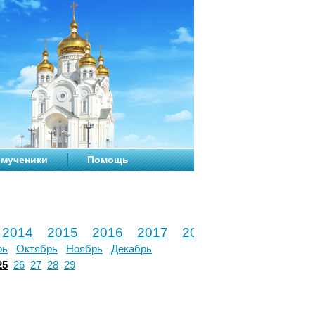
мученики
Помощь
2014
2015
2016
2017
2018
2019
2020
рь
Октябрь
Ноябрь
Декабрь
25
26
27
28
29