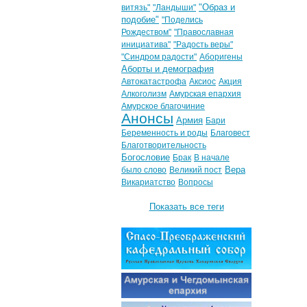
"Образ и
витязь"
"Ландыши"
подобие"
"Поделись
Рождеством"
"Православная
инициатива"
"Радость веры"
"Синдром радости"
Аборигены
Аборты и демография
Автокатастрофа
Аксиос
Акция
Алкоголизм
Амурская епархия
Амурское благочиние
Анонсы
Армия
Бари
Беременность и роды
Благовест
Благотворительность
Богословие
Брак
В начале
Вера
было слово
Великий пост
Викариатство
Вопросы
Показать все теги