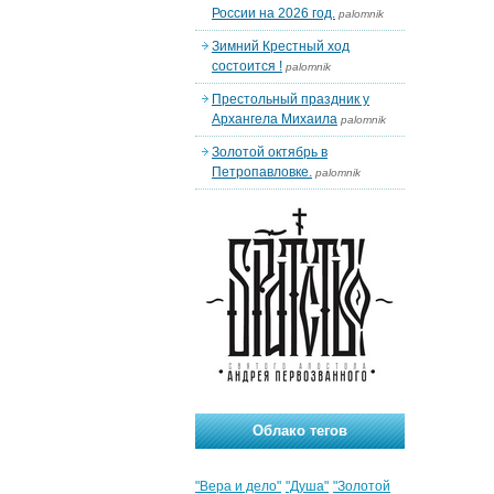
России на 2026 год.
palomnik
Зимний Крестный ход
состоится !
palomnik
Престольный праздник у
Архангела Михаила
palomnik
Золотой октябрь в
Петропавловке.
palomnik
Облако тегов
"Вера и дело"
"Душа"
"Золотой