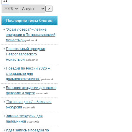
31
>
Последние темы блогов
“Храм у озера” – летние
экскурсии в Петропавловский
монастырь
palomnik
Престольный праздник
Петропавловского
монастыря
palomnik
Поездки по России 2026 –
специально для
дальневосточников !
palomnik
Большие экскурсии для всех в
феврале и марте
palomnik
“Татьянин день” – большая
экскурсия
palomnik
Зимние экскурсии для
паломников
palomnik
Идет запись в поездки по