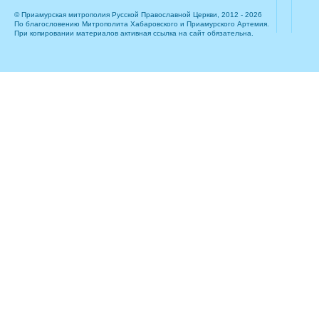
© Приамурская митрополия Русской Православной Церкви, 2012 - 2026
По благословению Митрополита Хабаровского и Приамурского Артемия.
При копировании материалов активная ссылка на сайт обязательна.