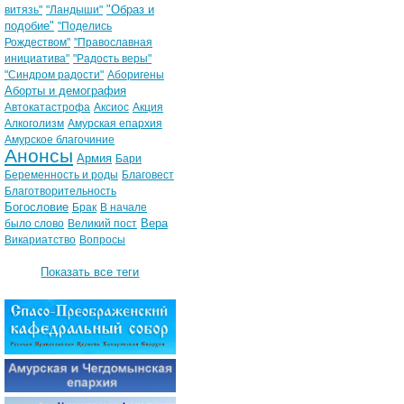
"Образ и
витязь"
"Ландыши"
подобие"
"Поделись
Рождеством"
"Православная
инициатива"
"Радость веры"
"Синдром радости"
Аборигены
Аборты и демография
Автокатастрофа
Аксиос
Акция
Алкоголизм
Амурская епархия
Амурское благочиние
Анонсы
Армия
Бари
Беременность и роды
Благовест
Благотворительность
Богословие
Брак
В начале
Вера
было слово
Великий пост
Викариатство
Вопросы
Показать все теги