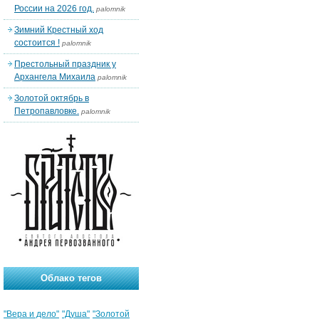
России на 2026 год.
palomnik
Зимний Крестный ход
состоится !
palomnik
Престольный праздник у
Архангела Михаила
palomnik
Золотой октябрь в
Петропавловке.
palomnik
Облако тегов
"Вера и дело"
"Душа"
"Золотой