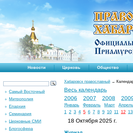
Новости
Церковь
Общество
Хабаровск православный
→
Календа
Весь календарь
Самый Восточный
2006
2007
2008
200
Митрополия
Январь
Февраль
Март
Апрел
Епархия
1
2
3
4
5
6
7
8
9
10
11
12
13
Семинария
18 Октября 2025 г.
Церковные СМИ
Блогосфера
Журнал