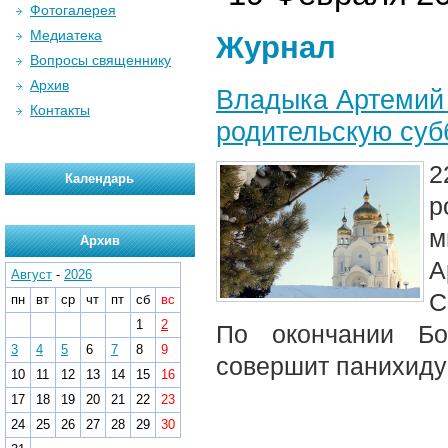
Фотогалерея
Медиатека
Журнал
Вопросы священнику
Архив
Владыка Артемий 
Контакты
родительскую суб
2
Календарь
р
м
Архив
А
Август
-
2026
С
пн
вт
ср
чт
пт
сб
вс
1
2
По окончании Бо
3
4
5
6
7
8
9
совершит панихиду
10
11
12
13
14
15
16
17
18
19
20
21
22
23
24
25
26
27
28
29
30