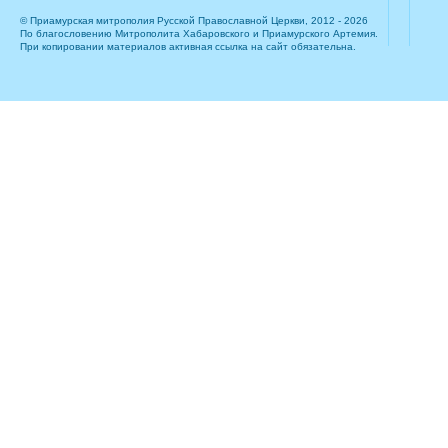
© Приамурская митрополия Русской Православной Церкви, 2012 - 2026
По благословению Митрополита Хабаровского и Приамурского Артемия.
При копировании материалов активная ссылка на сайт обязательна.