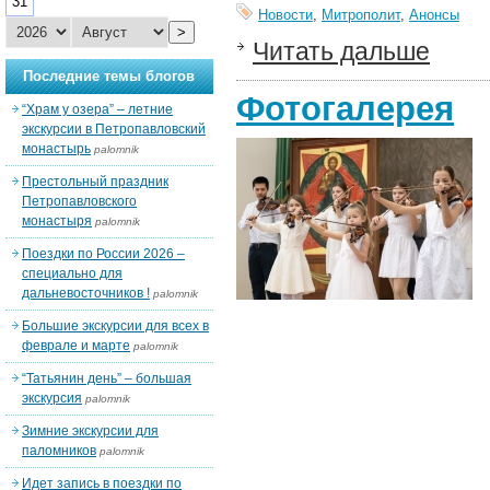
31
Новости
,
Митрополит
,
Анонсы
>
Читать дальше
Последние темы блогов
Фотогалерея
“Храм у озера” – летние
экскурсии в Петропавловский
монастырь
palomnik
Престольный праздник
Петропавловского
монастыря
palomnik
Поездки по России 2026 –
специально для
дальневосточников !
palomnik
Большие экскурсии для всех в
феврале и марте
palomnik
“Татьянин день” – большая
экскурсия
palomnik
Зимние экскурсии для
паломников
palomnik
Идет запись в поездки по