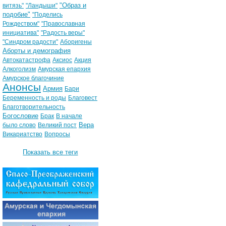
"Образ и
витязь"
"Ландыши"
подобие"
"Поделись
Рождеством"
"Православная
инициатива"
"Радость веры"
"Синдром радости"
Аборигены
Аборты и демография
Автокатастрофа
Аксиос
Акция
Алкоголизм
Амурская епархия
Амурское благочиние
Анонсы
Армия
Бари
Беременность и роды
Благовест
Благотворительность
Богословие
Брак
В начале
Вера
было слово
Великий пост
Викариатство
Вопросы
Показать все теги