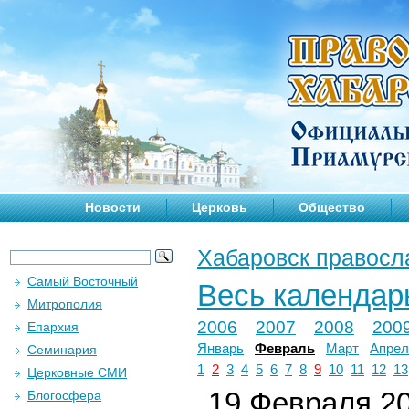
Новости
Церковь
Общество
Хабаровск правосл
Самый Восточный
Весь календар
Митрополия
2006
2007
2008
200
Епархия
Январь
Февраль
Март
Апрел
Семинария
1
2
3
4
5
6
7
8
9
10
11
12
13
Церковные СМИ
19 Февраля 20
Блогосфера