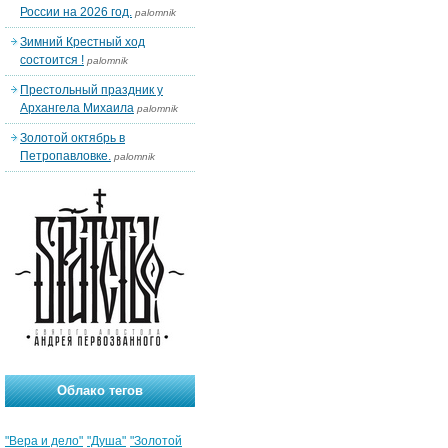
России на 2026 год.
palomnik
Зимний Крестный ход
состоится !
palomnik
Престольный праздник у
Архангела Михаила
palomnik
Золотой октябрь в
Петропавловке.
palomnik
Облако тегов
"Вера и дело"
"Душа"
"Золотой