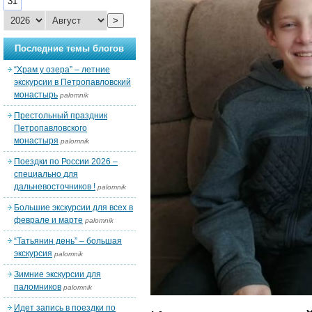
31
>
Последние темы блогов
“Храм у озера” – летние
экскурсии в Петропавловский
монастырь
palomnik
Престольный праздник
Петропавловского
монастыря
palomnik
Поездки по России 2026 –
специально для
дальневосточников !
palomnik
Большие экскурсии для всех в
феврале и марте
palomnik
“Татьянин день” – большая
экскурсия
palomnik
Зимние экскурсии для
паломников
palomnik
Идет запись в поездки по