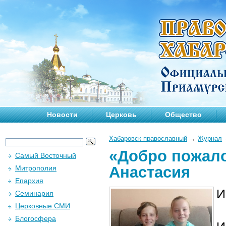
Новости
Церковь
Общество
Хабаровск православный
→
Журнал
«Добро пожало
Самый Восточный
Анастасия
Митрополия
Епархия
И
Семинария
Церковные СМИ
Блогосфера