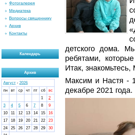
И
Фотогалерея
с
Медиатека
д
Вопросы священнику
Архив
«
Контакты
с
детского дома. М
Календарь
ребятами, которые
Итак, знакомьтесь,
Архив
Максим и Настя - 
Август
-
2026
декабре 2021 года.
пн
вт
ср
чт
пт
сб
вс
1
2
3
4
5
6
7
8
9
10
11
12
13
14
15
16
17
18
19
20
21
22
23
24
25
26
27
28
29
30