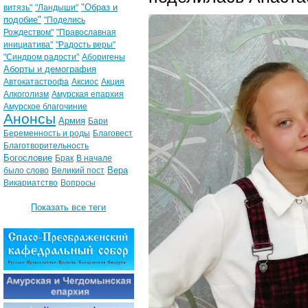
"Образ и
витязь"
"Ландыши"
подобие"
"Поделись
Рождеством"
"Православная
инициатива"
"Радость веры"
"Синдром радости"
Аборигены
Аборты и демография
Автокатастрофа
Аксиос
Акция
Алкоголизм
Амурская епархия
Амурское благочиние
Анонсы
Армия
Бари
Беременность и роды
Благовест
Благотворительность
Богословие
Брак
В начале
Вера
было слово
Великий пост
Викариатство
Вопросы
Показать все теги