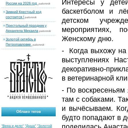
Интересы у дете
России на 2026 год.
palomnik
баскетболом и лё
Зимний Крестный ход
состоится !
palomnik
детском учрежд
Престольный праздник у
мероприятиях, п
Архангела Михаила
palomnik
Женскому дню.
Золотой октябрь в
Петропавловке.
palomnik
- Когда выхожу на 
выступлениях Нас
декоративно-прикл
в ветеринарной кли
- По воскресеньям 
там с собаками. Та
и вычёсываем. Ког
Облако тегов
будто попадают в д
поделилась Анаста
"Вера и дело"
"Душа"
"Золотой