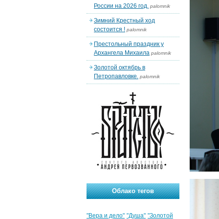
России на 2026 год.
palomnik
Зимний Крестный ход
состоится !
palomnik
Престольный праздник у
Архангела Михаила
palomnik
Золотой октябрь в
Петропавловке.
palomnik
Облако тегов
"Вера и дело"
"Душа"
"Золотой