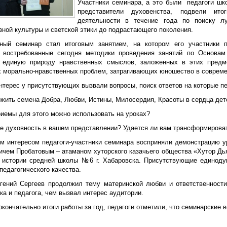
Участники семинара, а это были педагоги шко
представители духовенства, подвели ит
деятельности в течение года по поиску л
вной культуры и светской этики до подрастающего поколения.
ный семинар стал итоговым занятием, на котором его участники 
 востребованные сегодня методики проведения занятий по Основам 
 единую природу нравственных смыслов, заложенных в этих предм
 морально-нравственных проблем, затрагивающих юношество в соврем
нтерес у присутствующих вызвали вопросы, поиск ответов на которые п
ложить семена Добра, Любви, Истины, Милосердия, Красоты в сердца дет
риемы для этого можно использовать на уроках?
кое духовность в вашем представлении? Удается ли вам трансформирова
м интересом педагоги-участники семинара восприняли демонстрацию у
ичем Пробатовым – атаманом хуторского казачьего общества «Хутор Дья
 истории средней школы №6 г. Хабаровска. Присутствующие единоду
педагогического качества.
гений Сергеев продолжил тему материнской любви и ответственност
а и педагога, чем вызвал интерес аудитории.
кончательно итоги работы за год, педагоги отметили, что семинарские 