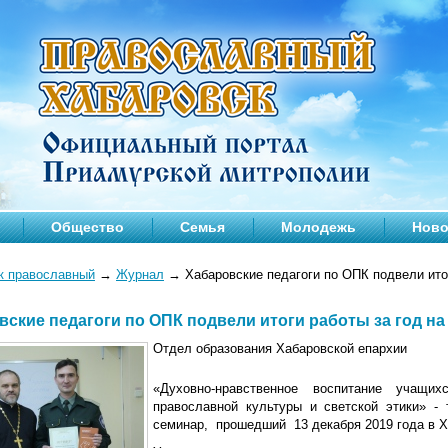
Общество
Семья
Молодежь
Ново
к православный
→
Журнал
→
Хабаровские педагоги по ОПК подвели ито
вские педагоги по ОПК подвели итоги работы за год н
Отдел образования Хабаровской епархии
«Духовно-нравственное воспитание учащ
православной культуры и светской этики» - 
семинар, прошедший 13 декабря 2019 года в Х