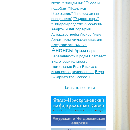
"Образ и
витязь"
"Ландыши"
подобие"
"Поделись
Рождеством"
"Православная
инициатива"
"Радость веры"
"Синдром радости"
Аборигены
Аборты и демография
Автокатастрофа
Аксиос
Акция
Алкоголизм
Амурская епархия
Амурское благочиние
Анонсы
Армия
Бари
Беременность и роды
Благовест
Благотворительность
Богословие
Брак
В начале
Вера
было слово
Великий пост
Викариатство
Вопросы
Показать все теги