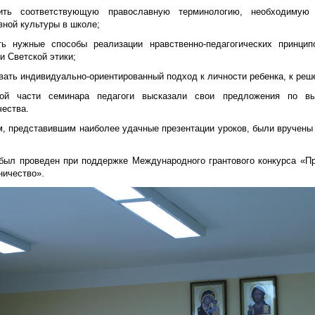
ть соответствующую православную терминологию, необходимую 
вной культуры в школе;
ть нужные способы реализации нравственно-педагогических принци
и Светской этики;
вать индивидуально-ориентированный подход к личности ребенка, к реш
вой части семинара педагоги высказали свои предложения по в
чества.
м, представившим наиболее удачные презентации уроков, были вручены 
был проведен при поддержке Международного грантового конкурса «Пр
ничество».