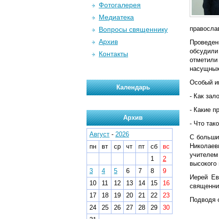
Фотогалерея
Медиатека
правосла
Вопросы священнику
Архив
Проведен
обсудили
Контакты
отметили
насущных
Особый и
Календарь
- Как за
- Какие п
Архив
- Что та
Август
-
2026
С больши
Николаев
пн
вт
ср
чт
пт
сб
вс
учителем
1
2
высокого 
3
4
5
6
7
8
9
Иерей Ев
10
11
12
13
14
15
16
священник
17
18
19
20
21
22
23
Подводя о
24
25
26
27
28
29
30