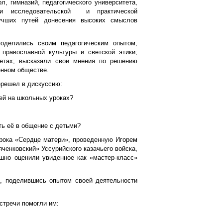
л, гимназий, педагогического университета,
оги исследовательской и практической
учших путей донесения высоких смыслов
поделились своим педагогическим опытом,
православной культуры и светской этики;
етах; высказали свои мнения по решению
енном обществе.
ерешел в дискуссию:
ей на школьных уроках?
ть её в общение с детьми?
рока «Сердце матери», проведенную Игорем
ченковский» Уссурийского казачьего войска,
шно оценили увиденное как «мастер-класс»
и, поделившись опытом своей деятельности
встречи помогли им: