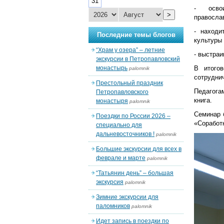
31
- освои
>
правосла
- находи
Последние темы блогов
культуры 
“Храм у озера” – летние
- выстраи
экскурсии в Петропавловский
монастырь
В итого
palomnik
сотрудни
Престольный праздник
Педагога
Петропавловского
книга.
монастыря
palomnik
Семинар 
Поездки по России 2026 –
«Соработ
специально для
дальневосточников !
palomnik
Большие экскурсии для всех в
феврале и марте
palomnik
“Татьянин день” – большая
экскурсия
palomnik
Зимние экскурсии для
паломников
palomnik
Идет запись в поездки по